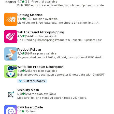
de 5 estrelas
4,7
(36)
•
Free trial available
36 total de avaliações
Bulk SEO edits in seconds—titles, tags & descriptions, no code
Catalog Machine
de 5 estrelas
4,9
(12)
•
Free plan available
12 total de avaliações
Make Online & PDF catalogs, line sheets and price lists + AI
Sell The Trend AI Dropshipping
de 5 estrelas
4,5
(54)
•
Free trial available
54 total de avaliações
Find Trending Dropshipping Products & Reliable Suppliers Fast
Product Pelican
de 5 estrelas
5,0
(8)
•
Free plan available
8 total de avaliações
AI-generated product FAQs, alt text, descriptions & GEO Audit
WritePilot Product Description
de 5 estrelas
4,2
(21)
•
Free plan available
21 total de avaliações
Bulk ai product description generator & metadata with ChatGPT
Built for Shopify
Visibility Mesh
de 5 estrelas
5,0
(2)
•
Free plan available
2 total de avaliações
Measure, fix, and make AI search reads your store.
CMP Insert Code
de 5 estrelas
1,0
(2)
•
Free
2 total de avaliações