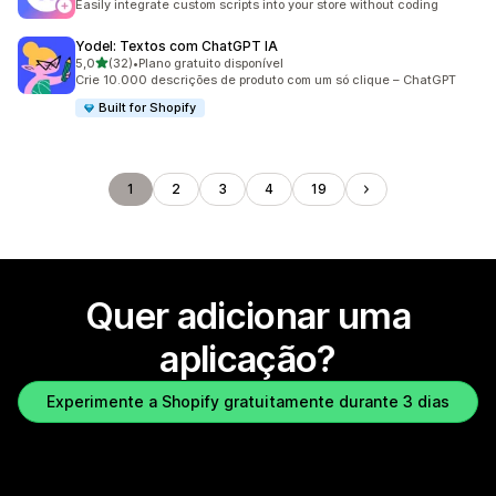
Easily integrate custom scripts into your store without coding
Yodel: Textos com ChatGPT IA
de 5 estrelas
5,0
(32)
•
Plano gratuito disponível
32 total de avaliações
Crie 10.000 descrições de produto com um só clique – ChatGPT
Built for Shopify
1
2
3
4
19
Quer adicionar uma
aplicação?
Experimente a Shopify gratuitamente durante 3 dias