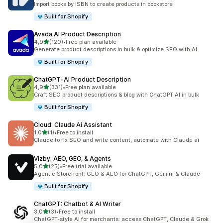
Import books by ISBN to create products in bookstore
Built for Shopify
Avada AI Product Description
de 5 estrelas
4,9
(120)
•
Free plan available
120 total de avaliações
Generate product descriptions in bulk & optimize SEO with AI
Built for Shopify
ChatGPT‑AI Product Description
de 5 estrelas
4,9
(331)
•
Free plan available
331 total de avaliações
Craft SEO product descriptions & blog with ChatGPT AI in bulk
Built for Shopify
Cloud: Claude Ai Assistant
de 5 estrelas
1,0
(1)
•
Free to install
1 total de avaliações
Claude to fix SEO and write content, automate with Claude ai
Vizby: AEO, GEO, & Agents
de 5 estrelas
5,0
(25)
•
Free trial available
25 total de avaliações
Agentic Storefront: GEO & AEO for ChatGPT, Gemini & Claude
Built for Shopify
ChatGPT: Chatbot & AI Writer
de 5 estrelas
3,0
(3)
•
Free to install
3 total de avaliações
ChatGPT-style AI for merchants: access ChatGPT, Claude & Grok