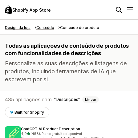
Shopify App Store
Design da loja
Conteúdo
Conteúdo do produto
Todas as aplicações de conteúdo de produtos
com funcionalidades de descrições
Personalize as suas descrições e listagens de
produtos, incluindo ferramentas de IA que
escrevem por si.
435 aplicações com
Descrições
Limpar
Built for Shopify
ChatGPT AI Product Description
de 5 estrelas
4,9
(458)
•
Plano gratuito disponível
458 total de avaliações