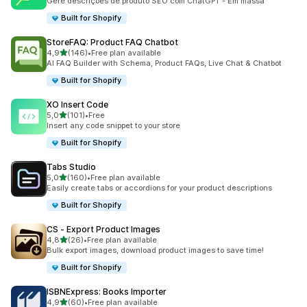
Gere descrições de produto SEO com ChatGPT - Em massa
Built for Shopify
StoreFAQ: Product FAQ Chatbot
de 5 estrelas
4,9
(146)
•
Free plan available
146 total de avaliações
AI FAQ Builder with Schema, Product FAQs, Live Chat & Chatbot
Built for Shopify
XO Insert Code
de 5 estrelas
5,0
(101)
•
Free
101 total de avaliações
Insert any code snippet to your store
Built for Shopify
Tabs Studio
de 5 estrelas
5,0
(160)
•
Free plan available
160 total de avaliações
Easily create tabs or accordions for your product descriptions
Built for Shopify
CS ‑ Export Product Images
de 5 estrelas
4,8
(26)
•
Free plan available
26 total de avaliações
Bulk export images, download product images to save time!
Built for Shopify
ISBNExpress: Books Importer
de 5 estrelas
4,9
(60)
•
Free plan available
60 total de avaliações