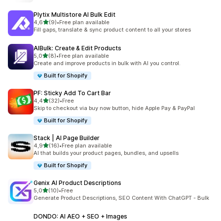
Plytix Multistore AI Bulk Edit
de 5 estrelas
4,6
(9)
•
Free plan available
9 total de avaliações
Fill gaps, translate & sync product content to all your stores
AIBulk: Create & Edit Products
de 5 estrelas
5,0
(8)
•
Free plan available
8 total de avaliações
Create and improve products in bulk with AI you control.
Built for Shopify
PF: Sticky Add To Cart Bar
de 5 estrelas
4,4
(32)
•
Free
32 total de avaliações
Skip to checkout via buy now button, hide Apple Pay & PayPal
Built for Shopify
Stack | AI Page Builder
de 5 estrelas
4,9
(16)
•
Free plan available
16 total de avaliações
AI that builds your product pages, bundles, and upsells
Built for Shopify
Genix AI Product Descriptions
de 5 estrelas
5,0
(10)
•
Free
10 total de avaliações
Generate Product Descriptions, SEO Content With ChatGPT - Bulk
DONDO: AI AEO + SEO + Images