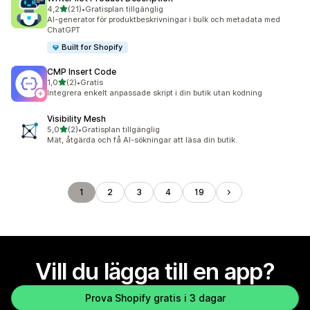
av 5 stjärnor
4,2
(21)
•
Gratisplan tillgänglig
21 recensioner totalt
AI-generator för produktbeskrivningar i bulk och metadata med
ChatGPT
Built for Shopify
CMP Insert Code
av 5 stjärnor
1,0
(2)
•
Gratis
2 recensioner totalt
Integrera enkelt anpassade skript i din butik utan kodning
Visibility Mesh
av 5 stjärnor
5,0
(2)
•
Gratisplan tillgänglig
2 recensioner totalt
Mät, åtgärda och få AI-sökningar att läsa din butik.
1
2
3
4
19
Vill du lägga till en app?
Prova Shopify gratis i 3 dagar