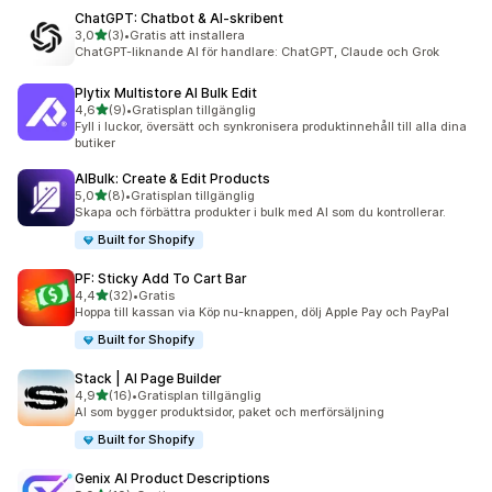
ChatGPT: Chatbot & AI‑skribent
av 5 stjärnor
3,0
(3)
•
Gratis att installera
3 recensioner totalt
ChatGPT-liknande AI för handlare: ChatGPT, Claude och Grok
Plytix Multistore AI Bulk Edit
av 5 stjärnor
4,6
(9)
•
Gratisplan tillgänglig
9 recensioner totalt
Fyll i luckor, översätt och synkronisera produktinnehåll till alla dina
butiker
AIBulk: Create & Edit Products
av 5 stjärnor
5,0
(8)
•
Gratisplan tillgänglig
8 recensioner totalt
Skapa och förbättra produkter i bulk med AI som du kontrollerar.
Built for Shopify
PF: Sticky Add To Cart Bar
av 5 stjärnor
4,4
(32)
•
Gratis
32 recensioner totalt
Hoppa till kassan via Köp nu-knappen, dölj Apple Pay och PayPal
Built for Shopify
Stack | AI Page Builder
av 5 stjärnor
4,9
(16)
•
Gratisplan tillgänglig
16 recensioner totalt
AI som bygger produktsidor, paket och merförsäljning
Built for Shopify
Genix AI Product Descriptions