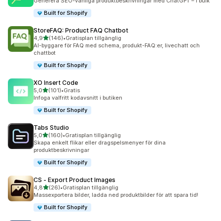
Generera SEO-vänliga produktbeskrivningar med ChatGPT – i bulk
Built for Shopify
StoreFAQ: Product FAQ Chatbot
av 5 stjärnor
4,9
(146)
•
Gratisplan tillgänglig
146 recensioner totalt
AI-byggare för FAQ med schema, produkt-FAQ:er, livechatt och
chattbot
Built for Shopify
XO Insert Code
av 5 stjärnor
5,0
(101)
•
Gratis
101 recensioner totalt
Infoga valfritt kodavsnitt i butiken
Built for Shopify
Tabs Studio
av 5 stjärnor
5,0
(160)
•
Gratisplan tillgänglig
160 recensioner totalt
Skapa enkelt flikar eller dragspelsmenyer för dina
produktbeskrivningar
Built for Shopify
CS ‑ Export Product Images
av 5 stjärnor
4,8
(26)
•
Gratisplan tillgänglig
26 recensioner totalt
Massexportera bilder, ladda ned produktbilder för att spara tid!
Built for Shopify