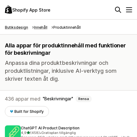
Shopify App Store
Butiksdesign
Innehåll
Produktinnehåll
Alla appar för produktinnehåll med funktioner
för beskrivningar
Anpassa dina produktbeskrivningar och
produktlistningar, inklusive AI-verktyg som
skriver texten åt dig.
436 appar med
Beskrivningar
Rensa
Built for Shopify
ChatGPT AI Product Description
av 5 stjärnor
4,9
(458)
•
Gratisplan tillgänglig
458 recensioner totalt