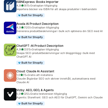
ISBNExpress: Books Importer
av 5 stjärnor
4,9
(61)
•
Gratisplan tillgänglig
61 recensioner totalt
Importera böcker via ISBN för att skapa produkter i bokhandeln
Built for Shopify
Avada AI Product Description
av 5 stjärnor
4,9
(120)
•
Gratisplan tillgänglig
120 recensioner totalt
Generera produktbeskrivningar i bulk och optimera din SEO med AI
Built for Shopify
ChatGPT‑AI Product Description
av 5 stjärnor
4,9
(331)
•
Gratisplan tillgänglig
331 recensioner totalt
Skapa SEO-produktbeskrivningar och blogginlägg i bulk med
ChatGPT AI
Built for Shopify
Cloud: Claude Ai Assistant
av 5 stjärnor
1,0
(1)
•
Gratis att installera
1 recensioner totalt
Claude åtgärdar SEO och skriver innehåll, automatisera med
Claude AI
Vizby: AEO, GEO, & Agents
av 5 stjärnor
5,0
(25)
•
Gratis testversion tillgänglig
25 recensioner totalt
Agentic Storefront: GEO och AEO för ChatGPT, Gemini och Claude
Built for Shopify