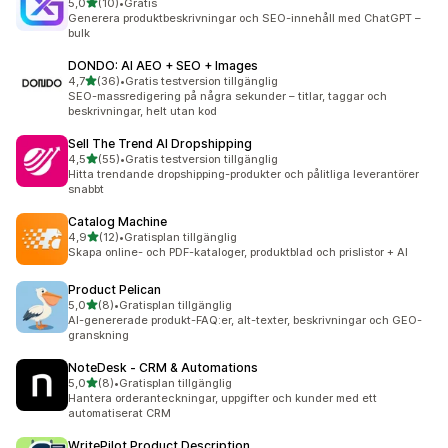
av 5 stjärnor
5,0
(10)
•
Gratis
10 recensioner totalt
Generera produktbeskrivningar och SEO-innehåll med ChatGPT –
bulk
DONDO: AI AEO + SEO + Images
av 5 stjärnor
4,7
(36)
•
Gratis testversion tillgänglig
36 recensioner totalt
SEO-massredigering på några sekunder – titlar, taggar och
beskrivningar, helt utan kod
Sell The Trend AI Dropshipping
av 5 stjärnor
4,5
(55)
•
Gratis testversion tillgänglig
55 recensioner totalt
Hitta trendande dropshipping-produkter och pålitliga leverantörer
snabbt
Catalog Machine
av 5 stjärnor
4,9
(12)
•
Gratisplan tillgänglig
12 recensioner totalt
Skapa online- och PDF-kataloger, produktblad och prislistor + AI
Product Pelican
av 5 stjärnor
5,0
(8)
•
Gratisplan tillgänglig
8 recensioner totalt
AI-genererade produkt-FAQ:er, alt-texter, beskrivningar och GEO-
granskning
NoteDesk ‑ CRM & Automations
av 5 stjärnor
5,0
(8)
•
Gratisplan tillgänglig
8 recensioner totalt
Hantera orderanteckningar, uppgifter och kunder med ett
automatiserat CRM
WritePilot Product Description