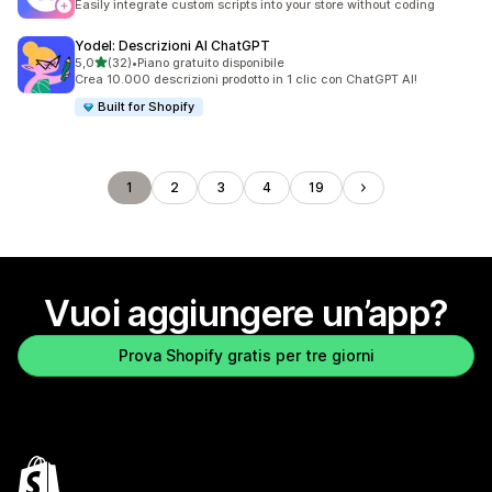
Easily integrate custom scripts into your store without coding
Yodel: Descrizioni AI ChatGPT
stelle su 5
5,0
(32)
•
Piano gratuito disponibile
32 recensioni totali
Crea 10.000 descrizioni prodotto in 1 clic con ChatGPT AI!
Built for Shopify
1
2
3
4
19
Vuoi aggiungere un’app?
Prova Shopify gratis per tre giorni