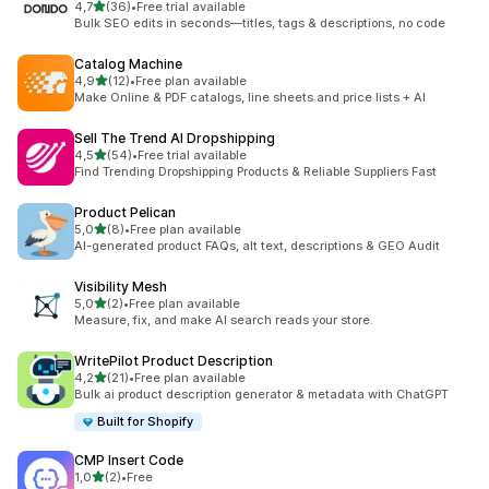
stelle su 5
4,7
(36)
•
Free trial available
36 recensioni totali
Bulk SEO edits in seconds—titles, tags & descriptions, no code
Catalog Machine
stelle su 5
4,9
(12)
•
Free plan available
12 recensioni totali
Make Online & PDF catalogs, line sheets and price lists + AI
Sell The Trend AI Dropshipping
stelle su 5
4,5
(54)
•
Free trial available
54 recensioni totali
Find Trending Dropshipping Products & Reliable Suppliers Fast
Product Pelican
stelle su 5
5,0
(8)
•
Free plan available
8 recensioni totali
AI-generated product FAQs, alt text, descriptions & GEO Audit
Visibility Mesh
stelle su 5
5,0
(2)
•
Free plan available
2 recensioni totali
Measure, fix, and make AI search reads your store.
WritePilot Product Description
stelle su 5
4,2
(21)
•
Free plan available
21 recensioni totali
Bulk ai product description generator & metadata with ChatGPT
Built for Shopify
CMP Insert Code
stelle su 5
1,0
(2)
•
Free
2 recensioni totali