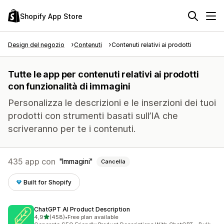
Shopify App Store
Design del negozio
Contenuti
Contenuti relativi ai prodotti
Tutte le app per contenuti relativi ai prodotti
con funzionalità di immagini
Personalizza le descrizioni e le inserzioni dei tuoi
prodotti con strumenti basati sull’IA che
scriveranno per te i contenuti.
435 app con
Immagini
Cancella
Built for Shopify
ChatGPT AI Product Description
stelle su 5
4,9
(458)
•
Free plan available
458 recensioni totali