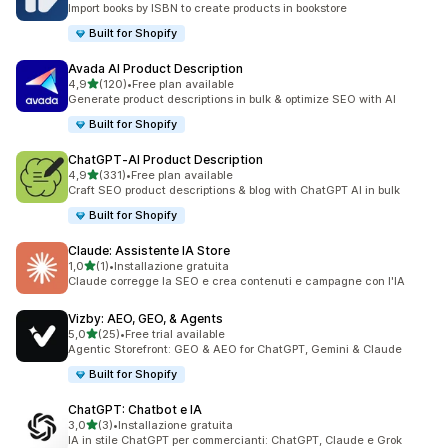
Import books by ISBN to create products in bookstore
Built for Shopify
Avada AI Product Description
stelle su 5
4,9
(120)
•
Free plan available
120 recensioni totali
Generate product descriptions in bulk & optimize SEO with AI
Built for Shopify
ChatGPT‑AI Product Description
stelle su 5
4,9
(331)
•
Free plan available
331 recensioni totali
Craft SEO product descriptions & blog with ChatGPT AI in bulk
Built for Shopify
Claude: Assistente IA Store
stelle su 5
1,0
(1)
•
Installazione gratuita
1 recensioni totali
Claude corregge la SEO e crea contenuti e campagne con l'IA
Vizby: AEO, GEO, & Agents
stelle su 5
5,0
(25)
•
Free trial available
25 recensioni totali
Agentic Storefront: GEO & AEO for ChatGPT, Gemini & Claude
Built for Shopify
ChatGPT: Chatbot e IA
stelle su 5
3,0
(3)
•
Installazione gratuita
3 recensioni totali
IA in stile ChatGPT per commercianti: ChatGPT, Claude e Grok