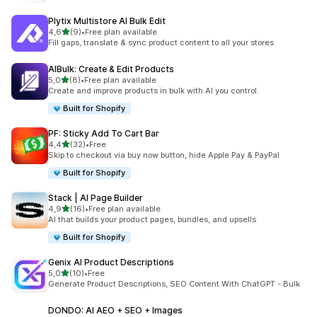
Plytix Multistore AI Bulk Edit
stelle su 5
4,6
(9)
•
Free plan available
9 recensioni totali
Fill gaps, translate & sync product content to all your stores
AIBulk: Create & Edit Products
stelle su 5
5,0
(8)
•
Free plan available
8 recensioni totali
Create and improve products in bulk with AI you control.
Built for Shopify
PF: Sticky Add To Cart Bar
stelle su 5
4,4
(32)
•
Free
32 recensioni totali
Skip to checkout via buy now button, hide Apple Pay & PayPal
Built for Shopify
Stack | AI Page Builder
stelle su 5
4,9
(16)
•
Free plan available
16 recensioni totali
AI that builds your product pages, bundles, and upsells
Built for Shopify
Genix AI Product Descriptions
stelle su 5
5,0
(10)
•
Free
10 recensioni totali
Generate Product Descriptions, SEO Content With ChatGPT - Bulk
DONDO: AI AEO + SEO + Images