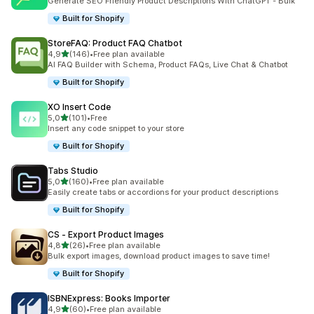
Generate SEO Friendly Product Descriptions With ChatGPT - Bulk
Built for Shopify
StoreFAQ: Product FAQ Chatbot
stelle su 5
4,9
(146)
•
Free plan available
146 recensioni totali
AI FAQ Builder with Schema, Product FAQs, Live Chat & Chatbot
Built for Shopify
XO Insert Code
stelle su 5
5,0
(101)
•
Free
101 recensioni totali
Insert any code snippet to your store
Built for Shopify
Tabs Studio
stelle su 5
5,0
(160)
•
Free plan available
160 recensioni totali
Easily create tabs or accordions for your product descriptions
Built for Shopify
CS ‑ Export Product Images
stelle su 5
4,8
(26)
•
Free plan available
26 recensioni totali
Bulk export images, download product images to save time!
Built for Shopify
ISBNExpress: Books Importer
stelle su 5
4,9
(60)
•
Free plan available
60 recensioni totali