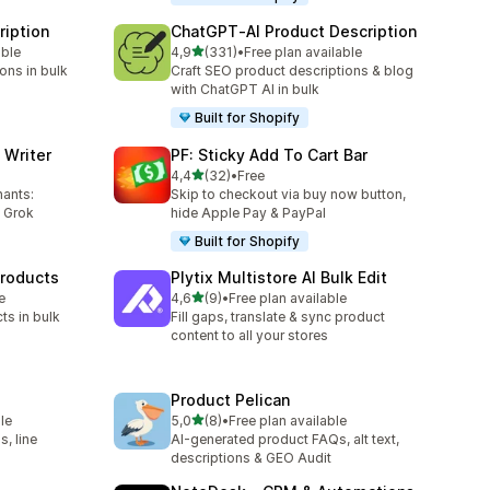
ription
ChatGPT‑AI Product Description
5 yıldız üzerinden
able
4,9
(331)
•
Free plan available
toplam 331 değerlendirme
ons in bulk
Craft SEO product descriptions & blog
with ChatGPT AI in bulk
Built for Shopify
 Writer
PF: Sticky Add To Cart Bar
5 yıldız üzerinden
4,4
(32)
•
Free
toplam 32 değerlendirme
hants:
Skip to checkout via buy now button,
 Grok
hide Apple Pay & PayPal
Built for Shopify
Products
Plytix Multistore AI Bulk Edit
5 yıldız üzerinden
e
4,6
(9)
•
Free plan available
toplam 9 değerlendirme
ts in bulk
Fill gaps, translate & sync product
content to all your stores
Product Pelican
5 yıldız üzerinden
le
5,0
(8)
•
Free plan available
toplam 8 değerlendirme
, line
AI-generated product FAQs, alt text,
descriptions & GEO Audit