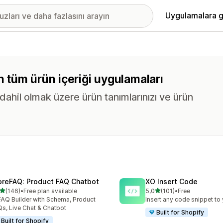
Uygulamalara g
n tüm ürün içeriği uygulamaları
dahil olmak üzere ürün tanımlarınızı ve ürün
oreFAQ: Product FAQ Chatbot
XO Insert Code
5 yıldız üzerinden
5 yıldız üzerinden
(146)
•
Free plan available
5,0
(101)
•
Free
lam 146 değerlendirme
toplam 101 değerlendirme
FAQ Builder with Schema, Product
Insert any code snippet to 
s, Live Chat & Chatbot
Built for Shopify
Built for Shopify