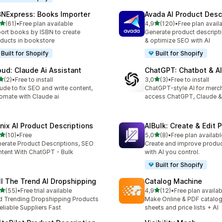
BNExpress: Books Importer
Avada AI Product Desc
5 yıldız üzerinden
5 yıldız üzerinden
(61)
•
Free plan available
4,9
(120)
•
Free plan avail
lam 61 değerlendirme
toplam 120 değerlendirme
ort books by ISBN to create
Generate product descripti
ducts in bookstore
& optimize SEO with AI
Built for Shopify
Built for Shopify
oud: Claude Ai Assistant
ChatGPT: Chatbot & AI
5 yıldız üzerinden
5 yıldız üzerinden
(2)
•
Free to install
3,0
(3)
•
Free to install
lam 2 değerlendirme
toplam 3 değerlendirme
ude to fix SEO and write content,
ChatGPT-style AI for merc
omate with Claude ai
access ChatGPT, Claude &
nix AI Product Descriptions
AIBulk: Create & Edit 
5 yıldız üzerinden
5 yıldız üzerinden
(10)
•
Free
5,0
(8)
•
Free plan availabl
lam 10 değerlendirme
toplam 8 değerlendirme
erate Product Descriptions, SEO
Create and improve produc
tent With ChatGPT - Bulk
with AI you control.
Built for Shopify
ll The Trend AI Dropshipping
Catalog Machine
5 yıldız üzerinden
5 yıldız üzerinden
(55)
•
Free trial available
4,9
(12)
•
Free plan availab
lam 55 değerlendirme
toplam 12 değerlendirme
d Trending Dropshipping Products
Make Online & PDF catalogs
eliable Suppliers Fast
sheets and price lists + AI