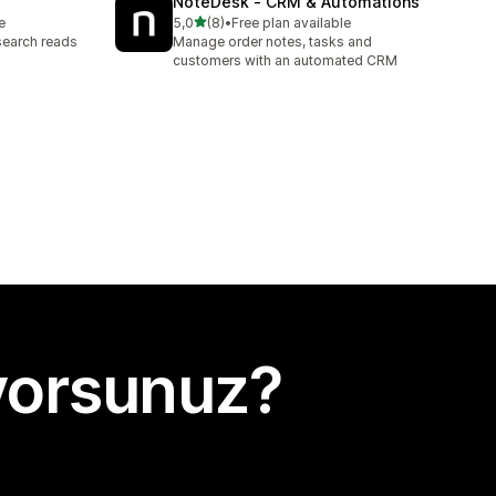
NoteDesk ‑ CRM & Automations
5 yıldız üzerinden
e
5,0
(8)
•
Free plan available
toplam 8 değerlendirme
search reads
Manage order notes, tasks and
customers with an automated CRM
yorsunuz?