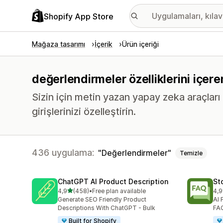
Shopify App Store
Mağaza tasarımı
İçerik
Ürün içeriği
değerlendirmeler özelliklerini içere
Sizin için metin yazan yapay zeka araçları 
girişlerinizi özelleştirin.
436 uygulama:
Değerlendirmeler
Temizle
ChatGPT AI Product Description
St
5 yıldız üzerinden
4,9
(458)
•
Free plan available
4,9
toplam 458 değerlendirme
top
Generate SEO Friendly Product
AI 
Descriptions With ChatGPT - Bulk
FAQ
Built for Shopify