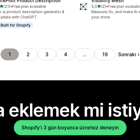
itePilot Product Description
Visibility Mesh
5 yıldız üzerinden
5 yıldız üzerinden
(21)
•
Free plan available
5,0
(2)
•
Free plan availabl
lam 21 değerlendirme
toplam 2 değerlendirme
k ai product description generator &
Measure, fix, and make AI 
adata with ChatGPT
your store.
Built for Shopify
Sonraki
1
2
3
4
…
19
 eklemek mi isti
Shopify'ı 3 gün boyunca ücretsiz deneyin