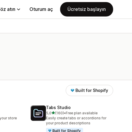
öz atın
Oturum aç
Ücretsiz başlayın
Built for Shopify
Tabs Studio
5 yıldız üzerinden
5,0
(160)
•
Free plan available
toplam 160 değerlendirme
your store
Easily create tabs or accordions for
your product descriptions
Built for Shopify