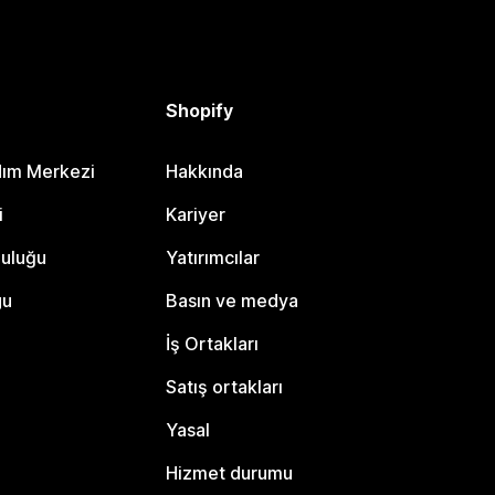
Shopify
dım Merkezi
Hakkında
i
Kariyer
luluğu
Yatırımcılar
gu
Basın ve medya
İş Ortakları
Satış ortakları
Yasal
Hizmet durumu