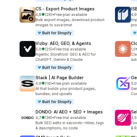
CS ‑ Export Product Images
IS
5 yıldız üzerinden
4,8
(26)
•
Free plan available
4,9
toplam 26 değerlendirme
top
Bulk export images, download product
Imp
images to save time!
pro
Built for Shopify
Vizby: AEO, GEO, & Agents
Cl
5 yıldız üzerinden
5,0
(25)
•
Free trial available
1,0
toplam 25 değerlendirme
top
Agentic Storefront: GEO & AEO for
Cla
ChatGPT, Gemini & Claude
aut
Built for Shopify
Stack | AI Page Builder
Ge
5 yıldız üzerinden
4,9
(16)
•
Free plan available
5,0
toplam 16 değerlendirme
top
AI that builds your product pages,
Gen
bundles, and upsells
Con
Built for Shopify
DONDO: AI AEO + SEO + Images
Se
5 yıldız üzerinden
4,7
(36)
•
Free trial available
4,5
toplam 36 değerlendirme
top
Bulk SEO edits in seconds—titles, tags
Fin
& descriptions, no code
& R