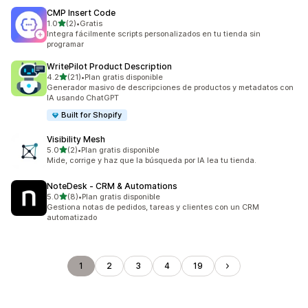
CMP Insert Code
de 5 estrellas
1.0
(2)
•
Gratis
2 reseñas en total
Integra fácilmente scripts personalizados en tu tienda sin
programar
WritePilot Product Description
de 5 estrellas
4.2
(21)
•
Plan gratis disponible
21 reseñas en total
Generador masivo de descripciones de productos y metadatos con
IA usando ChatGPT
Built for Shopify
Visibility Mesh
de 5 estrellas
5.0
(2)
•
Plan gratis disponible
2 reseñas en total
Mide, corrige y haz que la búsqueda por IA lea tu tienda.
NoteDesk ‑ CRM & Automations
de 5 estrellas
5.0
(8)
•
Plan gratis disponible
8 reseñas en total
Gestiona notas de pedidos, tareas y clientes con un CRM
automatizado
1
2
3
4
19