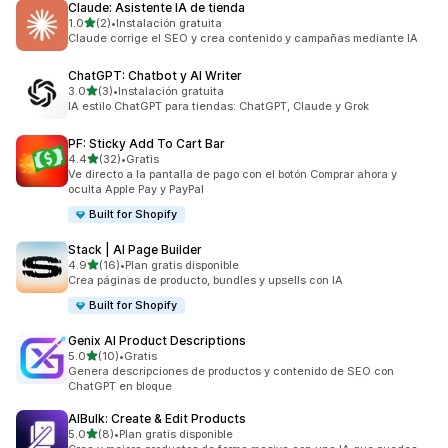
Claude: Asistente IA de tienda
de 5 estrellas
1.0
(2)
•
Instalación gratuita
2 reseñas en total
Claude corrige el SEO y crea contenido y campañas mediante IA
ChatGPT: Chatbot y AI Writer
de 5 estrellas
3.0
(3)
•
Instalación gratuita
3 reseñas en total
IA estilo ChatGPT para tiendas: ChatGPT, Claude y Grok
PF: Sticky Add To Cart Bar
de 5 estrellas
4.4
(32)
•
Gratis
32 reseñas en total
Ve directo a la pantalla de pago con el botón Comprar ahora y
oculta Apple Pay y PayPal
Built for Shopify
Stack | AI Page Builder
de 5 estrellas
4.9
(16)
•
Plan gratis disponible
16 reseñas en total
Crea páginas de producto, bundles y upsells con IA
Built for Shopify
Genix AI Product Descriptions
de 5 estrellas
5.0
(10)
•
Gratis
10 reseñas en total
Genera descripciones de productos y contenido de SEO con
ChatGPT en bloque
AIBulk: Create & Edit Products
de 5 estrellas
5.0
(8)
•
Plan gratis disponible
8 reseñas en total