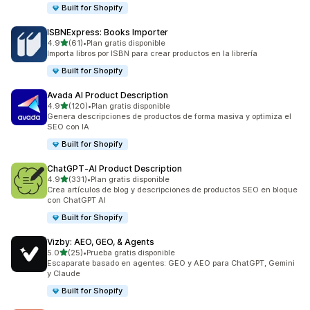
Built for Shopify
ISBNExpress: Books Importer
de 5 estrellas
4.9
(61)
•
Plan gratis disponible
61 reseñas en total
Importa libros por ISBN para crear productos en la librería
Built for Shopify
Avada AI Product Description
de 5 estrellas
4.9
(120)
•
Plan gratis disponible
120 reseñas en total
Genera descripciones de productos de forma masiva y optimiza el
SEO con IA
Built for Shopify
ChatGPT‑AI Product Description
de 5 estrellas
4.9
(331)
•
Plan gratis disponible
331 reseñas en total
Crea artículos de blog y descripciones de productos SEO en bloque
con ChatGPT AI
Built for Shopify
Vizby: AEO, GEO, & Agents
de 5 estrellas
5.0
(25)
•
Prueba gratis disponible
25 reseñas en total
Escaparate basado en agentes: GEO y AEO para ChatGPT, Gemini
y Claude
Built for Shopify