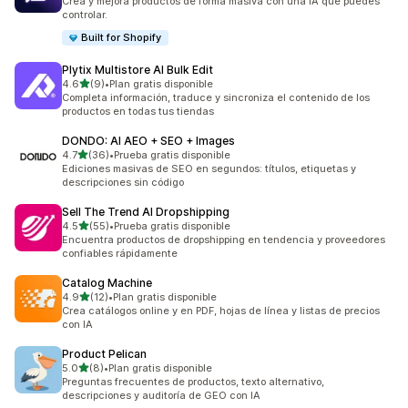
Crea y mejora productos de forma masiva con una IA que puedes
controlar.
Built for Shopify
Plytix Multistore AI Bulk Edit
de 5 estrellas
4.6
(9)
•
Plan gratis disponible
9 reseñas en total
Completa información, traduce y sincroniza el contenido de los
productos en todas tus tiendas
DONDO: AI AEO + SEO + Images
de 5 estrellas
4.7
(36)
•
Prueba gratis disponible
36 reseñas en total
Ediciones masivas de SEO en segundos: títulos, etiquetas y
descripciones sin código
Sell The Trend AI Dropshipping
de 5 estrellas
4.5
(55)
•
Prueba gratis disponible
55 reseñas en total
Encuentra productos de dropshipping en tendencia y proveedores
confiables rápidamente
Catalog Machine
de 5 estrellas
4.9
(12)
•
Plan gratis disponible
12 reseñas en total
Crea catálogos online y en PDF, hojas de línea y listas de precios
con IA
Product Pelican
de 5 estrellas
5.0
(8)
•
Plan gratis disponible
8 reseñas en total
Preguntas frecuentes de productos, texto alternativo,
descripciones y auditoría de GEO con IA