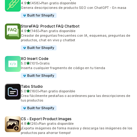
de 5 estrellas
4.9
(458)
•
Plan gratis disponible
458 reseñas en total
Genera descripciones de producto SEO con ChatGPT - En masa
Built for Shopify
StoreFAQ: Product FAQ Chatbot
de 5 estrellas
4.9
(146)
•
Plan gratis disponible
146 reseñas en total
Creador de preguntas frecuentes con IA, esquemas, preguntas de
productos, chat en vivo y chatbot
Built for Shopify
XO Insert Code
de 5 estrellas
5.0
(101)
•
Gratis
101 reseñas en total
Inserta cualquier fragmento de código en tu tienda
Built for Shopify
Tabs Studio
de 5 estrellas
5.0
(160)
•
Plan gratis disponible
160 reseñas en total
Crea fácilmente pestañas o acordeones para las descripciones de
tus productos
Built for Shopify
CS ‑ Export Product Images
de 5 estrellas
4.8
(26)
•
Plan gratis disponible
26 reseñas en total
¡Exporta imágenes de forma masiva y descarga las imágenes de los
productos para ahorrar tiempo!