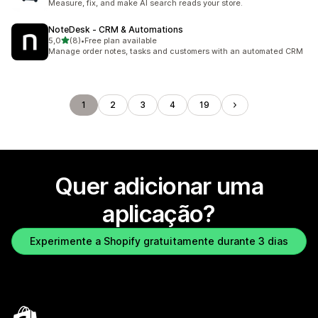
Measure, fix, and make AI search reads your store.
NoteDesk ‑ CRM & Automations
de 5 estrelas
5,0
(8)
•
Free plan available
8 total de avaliações
Manage order notes, tasks and customers with an automated CRM
1
2
3
4
19
Quer adicionar uma
aplicação?
Experimente a Shopify gratuitamente durante 3 dias