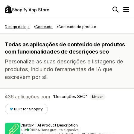
Shopify App Store
Design da loja
Conteúdo
Conteúdo do produto
Todas as aplicações de conteúdo de produtos
com funcionalidades de descrições seo
Personalize as suas descrições e listagens de
produtos, incluindo ferramentas de IA que
escrevem por si.
436 aplicações com
Descrições SEO
Limpar
Built for Shopify
ChatGPT AI Product Description
de 5 estrelas
4,9
(458)
•
Plano gratuito disponível
458 total de avaliações