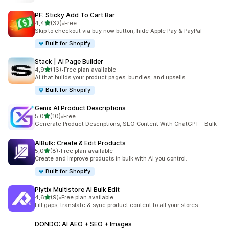
PF: Sticky Add To Cart Bar
de 5 estrelas
4,4
(32)
•
Free
32 total de avaliações
Skip to checkout via buy now button, hide Apple Pay & PayPal
Built for Shopify
Stack | AI Page Builder
de 5 estrelas
4,9
(16)
•
Free plan available
16 total de avaliações
AI that builds your product pages, bundles, and upsells
Built for Shopify
Genix AI Product Descriptions
de 5 estrelas
5,0
(10)
•
Free
10 total de avaliações
Generate Product Descriptions, SEO Content With ChatGPT - Bulk
AIBulk: Create & Edit Products
de 5 estrelas
5,0
(8)
•
Free plan available
8 total de avaliações
Create and improve products in bulk with AI you control.
Built for Shopify
Plytix Multistore AI Bulk Edit
de 5 estrelas
4,6
(9)
•
Free plan available
9 total de avaliações
Fill gaps, translate & sync product content to all your stores
DONDO: AI AEO + SEO + Images