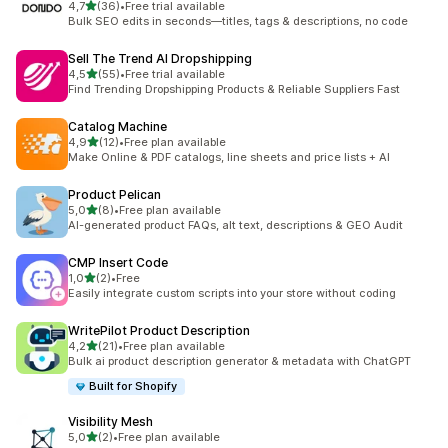
de 5 estrelas
4,7
(36)
•
Free trial available
36 total de avaliações
Bulk SEO edits in seconds—titles, tags & descriptions, no code
Sell The Trend AI Dropshipping
de 5 estrelas
4,5
(55)
•
Free trial available
55 total de avaliações
Find Trending Dropshipping Products & Reliable Suppliers Fast
Catalog Machine
de 5 estrelas
4,9
(12)
•
Free plan available
12 total de avaliações
Make Online & PDF catalogs, line sheets and price lists + AI
Product Pelican
de 5 estrelas
5,0
(8)
•
Free plan available
8 total de avaliações
AI-generated product FAQs, alt text, descriptions & GEO Audit
CMP Insert Code
de 5 estrelas
1,0
(2)
•
Free
2 total de avaliações
Easily integrate custom scripts into your store without coding
WritePilot Product Description
de 5 estrelas
4,2
(21)
•
Free plan available
21 total de avaliações
Bulk ai product description generator & metadata with ChatGPT
Built for Shopify
Visibility Mesh
de 5 estrelas
5,0
(2)
•
Free plan available
2 total de avaliações