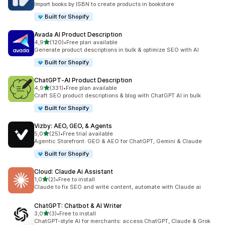
Import books by ISBN to create products in bookstore
Built for Shopify
Avada AI Product Description
de 5 estrelas
4,9
(120)
•
Free plan available
120 total de avaliações
Generate product descriptions in bulk & optimize SEO with AI
Built for Shopify
ChatGPT‑AI Product Description
de 5 estrelas
4,9
(331)
•
Free plan available
331 total de avaliações
Craft SEO product descriptions & blog with ChatGPT AI in bulk
Built for Shopify
Vizby: AEO, GEO, & Agents
de 5 estrelas
5,0
(25)
•
Free trial available
25 total de avaliações
Agentic Storefront: GEO & AEO for ChatGPT, Gemini & Claude
Built for Shopify
Cloud: Claude Ai Assistant
de 5 estrelas
1,0
(2)
•
Free to install
2 total de avaliações
Claude to fix SEO and write content, automate with Claude ai
ChatGPT: Chatbot & AI Writer
de 5 estrelas
3,0
(3)
•
Free to install
3 total de avaliações
ChatGPT-style AI for merchants: access ChatGPT, Claude & Grok