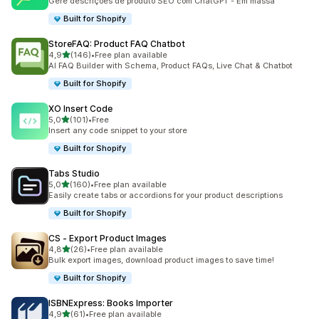
Gere descrições de produto SEO com ChatGPT - Em massa
Built for Shopify
StoreFAQ: Product FAQ Chatbot
de 5 estrelas
4,9
(146)
•
Free plan available
146 total de avaliações
AI FAQ Builder with Schema, Product FAQs, Live Chat & Chatbot
Built for Shopify
XO Insert Code
de 5 estrelas
5,0
(101)
•
Free
101 total de avaliações
Insert any code snippet to your store
Built for Shopify
Tabs Studio
de 5 estrelas
5,0
(160)
•
Free plan available
160 total de avaliações
Easily create tabs or accordions for your product descriptions
Built for Shopify
CS ‑ Export Product Images
de 5 estrelas
4,8
(26)
•
Free plan available
26 total de avaliações
Bulk export images, download product images to save time!
Built for Shopify
ISBNExpress: Books Importer
de 5 estrelas
4,9
(61)
•
Free plan available
61 total de avaliações