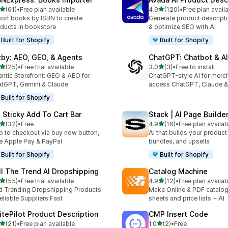
เต็ม 5 ดาว
เต็ม 5 ดาว
(61)
•
Free plan available
4.9
(120)
•
Free plan avail
หมด 61 รีวิว
ทั้งหมด 120 รีวิว
ort books by ISBN to create
Generate product descripti
ducts in bookstore
& optimize SEO with AI
Built for Shopify
Built for Shopify
zby: AEO, GEO, & Agents
ChatGPT: Chatbot & AI
เต็ม 5 ดาว
เต็ม 5 ดาว
(25)
•
Free trial available
3.0
(3)
•
Free to install
หมด 25 รีวิว
ทั้งหมด 3 รีวิว
ntic Storefront: GEO & AEO for
ChatGPT-style AI for merc
tGPT, Gemini & Claude
access ChatGPT, Claude &
Built for Shopify
: Sticky Add To Cart Bar
Stack | AI Page Builde
เต็ม 5 ดาว
เต็ม 5 ดาว
(32)
•
Free
4.9
(16)
•
Free plan availab
หมด 32 รีวิว
ทั้งหมด 16 รีวิว
p to checkout via buy now button,
AI that builds your produc
e Apple Pay & PayPal
bundles, and upsells
Built for Shopify
Built for Shopify
ll The Trend AI Dropshipping
Catalog Machine
เต็ม 5 ดาว
เต็ม 5 ดาว
(55)
•
Free trial available
4.9
(12)
•
Free plan availab
หมด 55 รีวิว
ทั้งหมด 12 รีวิว
d Trending Dropshipping Products
Make Online & PDF catalogs
eliable Suppliers Fast
sheets and price lists + AI
itePilot Product Description
CMP Insert Code
เต็ม 5 ดาว
เต็ม 5 ดาว
(21)
•
Free plan available
1.0
(2)
•
Free
หมด 21 รีวิว
ทั้งหมด 2 รีวิว