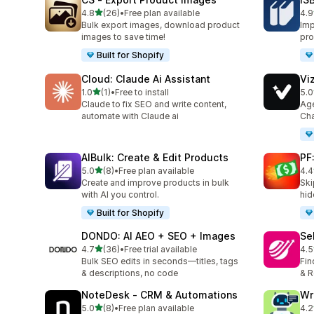
เต็ม 5 ดาว
4.8
(26)
•
Free plan available
4.9
ทั้งหมด 26 รีวิว
ทั้ง
Bulk export images, download product
Imp
images to save time!
pro
Built for Shopify
Cloud: Claude Ai Assistant
Vi
เต็ม 5 ดาว
1.0
(1)
•
Free to install
5.0
ทั้งหมด 1 รีวิว
ทั้ง
Claude to fix SEO and write content,
Age
automate with Claude ai
Cha
AIBulk: Create & Edit Products
PF
เต็ม 5 ดาว
5.0
(8)
•
Free plan available
4.4
ทั้งหมด 8 รีวิว
ทั้ง
Create and improve products in bulk
Ski
with AI you control.
hid
Built for Shopify
DONDO: AI AEO + SEO + Images
Se
เต็ม 5 ดาว
4.7
(36)
•
Free trial available
4.5
ทั้งหมด 36 รีวิว
ทั้ง
Bulk SEO edits in seconds—titles, tags
Fin
& descriptions, no code
& R
NoteDesk ‑ CRM & Automations
Wr
เต็ม 5 ดาว
5.0
(8)
•
Free plan available
4.2
ทั้งหมด 8 รีวิว
ทั้ง