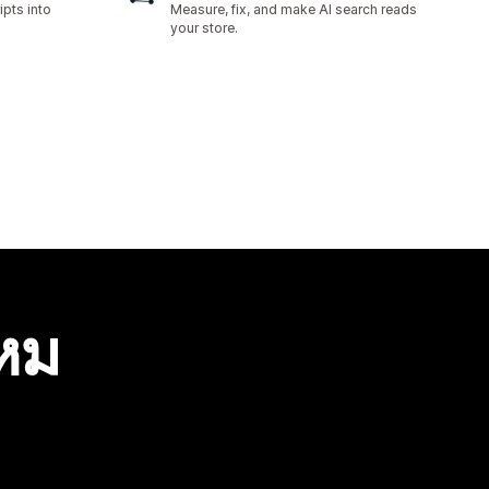
ipts into
Measure, fix, and make AI search reads
your store.
ไหม