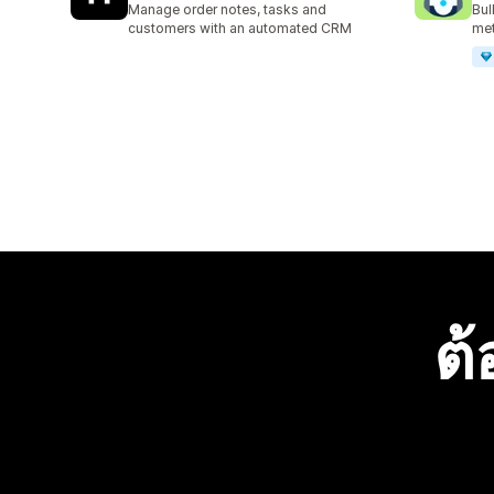
Manage order notes, tasks and
Bul
customers with an automated CRM
met
ต้