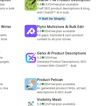
เต็ม 5 ดาว
able
4.9
(331)
•
Free plan available
ทั้งหมด 331 รีวิว
ons in bulk
Craft SEO product descriptions & blog
with ChatGPT AI in bulk
Built for Shopify
 Writer
Plytix Multistore AI Bulk Edit
เต็ม 5 ดาว
4.6
(9)
•
Free plan available
ทั้งหมด 9 รีวิว
hants:
Fill gaps, translate & sync product
 Grok
content to all your stores
r
Genix AI Product Descriptions
เต็ม 5 ดาว
le
5.0
(10)
•
Free
ทั้งหมด 10 รีวิว
t pages,
Generate Product Descriptions, SEO
Content With ChatGPT - Bulk
Product Pelican
เต็ม 5 ดาว
le
5.0
(8)
•
Free plan available
ทั้งหมด 8 รีวิว
, line
AI-generated product FAQs, alt text,
descriptions & GEO Audit
Visibility Mesh
เต็ม 5 ดาว
5.0
(2)
•
Free plan available
ทั้งหมด 2 รีวิว