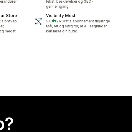
verandører
tekst, beskrivelser og GEO-
gennemgang
ur Store
Visibility Mesh
ud af 5 stjerner
Mulighed for gratis prøveperiode
5,0
(2)
•
Gratis abonnement tilgængeligt
2 anmeldelser i alt
er,
Mål, ret og sørg for, at AI-søgninger
 og meget
kan læse din butik.
p?