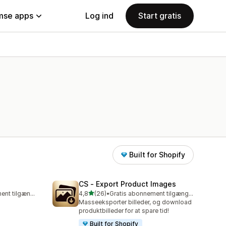
se apps
Log ind
Start gratis
Built for Shopify
CS ‑ Export Product Images
ud af 5 stjerner
Gratis abonnement tilgængeligt
4,8
(26)
•
Gratis abonnement tilgængeligt
26 anmeldelser i alt
Masseeksporter billeder, og download
produktbilleder for at spare tid!
Built for Shopify