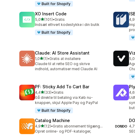
Built for Shopify
XO Insert Code
IS
ud af 5 stjerner
5,0
(101)
•
Gratis
4,9
101 anmeldelser i alt
60 
Indsæt ethvert kodestykke i din butik
Imp
pro
Built for Shopify
Claude: AI Store Assistant
Vi
ud af 5 stjerner
1,0
(1)
•
Gratis at installere
5,0
1 anmeldelser i alt
25 
Claude til at rette SEO og skrive
Age
indhold, automatiser med Claude AI
Cha
PF: Sticky Add To Cart Bar
Ply
ud af 5 stjerner
4,4
(33)
•
Gratis
4,6
33 anmeldelser i alt
9 a
Gå direkte til betaling via Køb nu-
Udf
knappen, skjul Apple Pay og PayPal
syn
but
Built for Shopify
Catalog Machine
DO
ud af 5 stjerner
4,9
(12)
•
Gratis abonnement tilgængeligt
4,7
12 anmeldelser i alt
36 
Opret online- og PDF-kataloger,
SEO