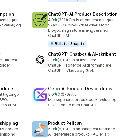
ription
ChatGPT‑AI Product Description
ud af 5 stjerner
Gratis abonnement tilgængeligt
4,9
(331)
•
Gratis abonnement tilgængeligt
331 anmeldelser i alt
ivelser, og
Skab SEO-produktbeskrivelser og
blogopslag i store mængder med
ChatGPT AI
Built for Shopify
r
ChatGPT: Chatbot & AI‑skribent
ud af 5 stjerner
Gratis abonnement tilgængeligt
3,0
(3)
•
Gratis at installere
3 anmeldelser i alt
sider,
ChatGPT-lignende AI til forhandlere:
ChatGPT, Claude og Grok
roducts
Genix AI Product Descriptions
ud af 5 stjerner
Gratis abonnement tilgængeligt
5,0
(10)
•
Gratis
10 anmeldelser i alt
 SEO,
Massegenerer produktbeskrivelser og
ælp af AI
SEO-indhold med ChatGPT
pshipping
Product Pelican
ud af 5 stjerner
Mulighed for gratis prøveperiode
5,0
(8)
•
Gratis abonnement tilgængeligt
8 anmeldelser i alt
pshipping-
AI-genererede produkt-FAQ'er, alt-