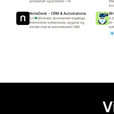
produktark og prislister + AI
tit
ko
NoteDesk ‑ CRM & Automations
Wr
ud af 5 stjerner
5,0
(8)
•
Gratis abonnement tilgængeligt
4,2
8 anmeldelser i alt
21 
Administrer ordrenotater, opgaver og
AI-
kunder med et automatiseret CRM
bu
V