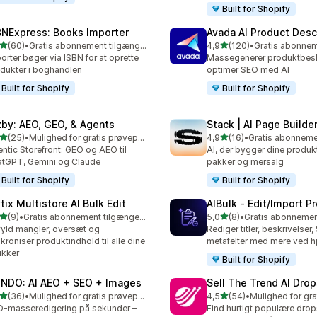
Built for Shopify
BNExpress: Books Importer
Avada AI Product Desc
ud af 5 stjerner
ud af 5 stjerner
(60)
•
Gratis abonnement tilgængeligt
4,9
(120)
•
anmeldelser i alt
120 anmeldelser i alt
orter bøger via ISBN for at oprette
Massegenerer produktbeskr
dukter i boghandlen
optimer SEO med AI
Built for Shopify
Built for Shopify
zby: AEO, GEO, & Agents
Stack | AI Page Builde
ud af 5 stjerner
ud af 5 stjerner
(25)
•
Mulighed for gratis prøveperiode
4,9
(16)
•
anmeldelser i alt
16 anmeldelser i alt
ntic Storefront: GEO og AEO til
AI, der bygger dine produkt
tGPT, Gemini og Claude
pakker og mersalg
Built for Shopify
Built for Shopify
tix Multistore AI Bulk Edit
AIBulk ‑ Edit/Import P
ud af 5 stjerner
ud af 5 stjerner
(9)
•
Gratis abonnement tilgængeligt
5,0
(8)
•
nmeldelser i alt
8 anmeldelser i alt
yld mangler, oversæt og
Rediger titler, beskrivelser,
kroniser produktindhold til alle dine
metafelter med mere ved hj
ikker
Built for Shopify
NDO: AI AEO + SEO + Images
Sell The Trend AI Dro
ud af 5 stjerner
ud af 5 stjerner
(36)
•
Mulighed for gratis prøveperiode
4,5
(54)
•
anmeldelser i alt
54 anmeldelser i alt
-masseredigering på sekunder –
Find hurtigt populære dro