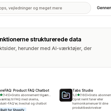
Gennem
unktionerne strukturerede data
ktsider, herunder med AI-værktøjer, der
oreFAQ: Product FAQ Chatbot
Tabs Studio
ud af 5 stjerner
ud af 5 stjerner
(145)
•
Gratis abonnement tilgængeligt
5,0
(160)
•
 anmeldelser i alt
160 anmeldelser i alt
værktøj til FAQ med skema,
Opret nemt faner eller
dukt-FAQ'er, livechat og chatbot
harmonikamenuer til dine
produktbeskrivelser
Built for Shopify