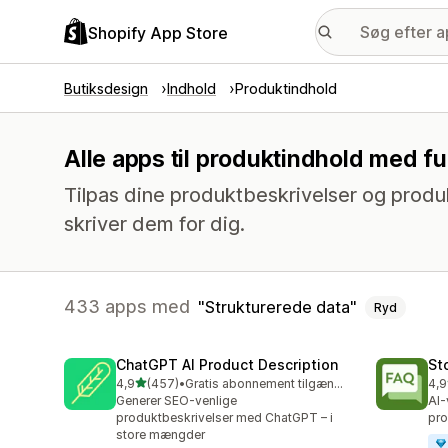
Shopify App Store
Butiksdesign
Indhold
Produktindhold
Alle apps til produktindhold med f
Tilpas dine produktbeskrivelser og produ
skriver dem for dig.
433 apps med
Strukturerede data
Ryd
ChatGPT AI Product Description
St
ud af 5 stjerner
4,9
(457)
•
Gratis abonnement tilgængeligt
4,9
457 anmeldelser i alt
145
Generer SEO-venlige
AI-
produktbeskrivelser med ChatGPT – i
pro
store mængder