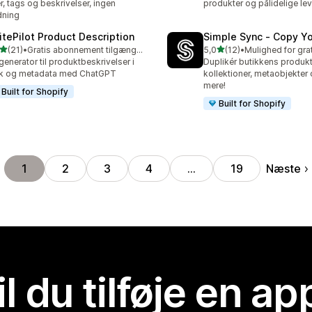
ler, tags og beskrivelser, ingen
produkter og pålidelige le
dning
itePilot Product Description
Simple Sync ‑ Copy Yo
ud af 5 stjerner
ud af 5 stjerner
(21)
•
Gratis abonnement tilgængeligt
5,0
(12)
•
anmeldelser i alt
12 anmeldelser i alt
generator til produktbeskrivelser i
Duplikér butikkens produkt
lk og metadata med ChatGPT
kollektioner, metaobjekter
mere!
Built for Shopify
Built for Shopify
Næste
1
2
3
4
…
19
il du tilføje en ap