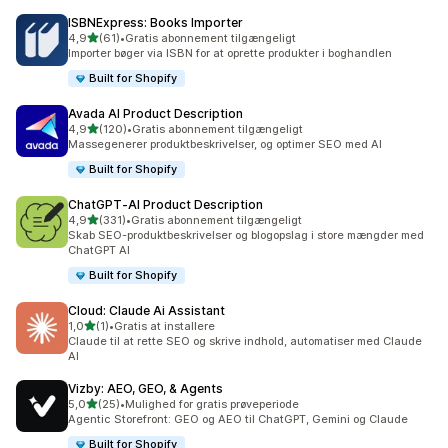
ISBNExpress: Books Importer
ud af 5 stjerner
4,9
(61)
•
Gratis abonnement tilgængeligt
61 anmeldelser i alt
Importer bøger via ISBN for at oprette produkter i boghandlen
Built for Shopify
Avada AI Product Description
ud af 5 stjerner
4,9
(120)
•
Gratis abonnement tilgængeligt
120 anmeldelser i alt
Massegenerer produktbeskrivelser, og optimer SEO med AI
Built for Shopify
ChatGPT‑AI Product Description
ud af 5 stjerner
4,9
(331)
•
Gratis abonnement tilgængeligt
331 anmeldelser i alt
Skab SEO-produktbeskrivelser og blogopslag i store mængder med
ChatGPT AI
Built for Shopify
Cloud: Claude Ai Assistant
ud af 5 stjerner
1,0
(1)
•
Gratis at installere
1 anmeldelser i alt
Claude til at rette SEO og skrive indhold, automatiser med Claude
AI
Vizby: AEO, GEO, & Agents
ud af 5 stjerner
5,0
(25)
•
Mulighed for gratis prøveperiode
25 anmeldelser i alt
Agentic Storefront: GEO og AEO til ChatGPT, Gemini og Claude
Built for Shopify