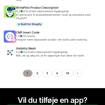
CRM
WritePilot Product Description
ud af 5 stjerner
4,2
(21)
•
Gratis abonnement tilgængeligt
21 anmeldelser i alt
AI-generator til produktbeskrivelser i bulk og metadata med
ChatGPT
Built for Shopify
CMP Insert Code
ud af 5 stjerner
1,0
(2)
•
Gratis
2 anmeldelser i alt
Integrer nemt tilpassede scripts i din butik uden kodning
Visibility Mesh
ud af 5 stjerner
5,0
(2)
•
Gratis abonnement tilgængeligt
2 anmeldelser i alt
Mål, ret og sørg for, at AI-søgninger kan læse din butik.
1
2
3
4
19
Vil du tilføje en app?