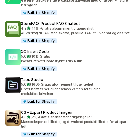
Generer SEO-venlige produktbeskrivelser med ChatGPT – i store
mængder
Built for Shopify
StoreFAQ: Product FAQ Chatbot
ud af 5 stjerner
4,9
(146)
•
Gratis abonnement tilgængeligt
146 anmeldelser i alt
AI-værktøj til FAQ med skema, produkt-FAQ'er, livechat og chatbot
Built for Shopify
XO Insert Code
ud af 5 stjerner
5,0
(101)
•
Gratis
101 anmeldelser i alt
Indsæt ethvert kodestykke i din butik
Built for Shopify
Tabs Studio
ud af 5 stjerner
5,0
(160)
•
Gratis abonnement tilgængeligt
160 anmeldelser i alt
Opret nemt faner eller harmonikamenuer til dine
produktbeskrivelser
Built for Shopify
CS ‑ Export Product Images
ud af 5 stjerner
4,8
(26)
•
Gratis abonnement tilgængeligt
26 anmeldelser i alt
Masseeksporter billeder, og download produktbilleder for at spare
tid!
Built for Shopify