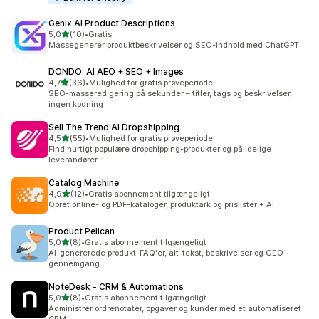
Genix AI Product Descriptions
ud af 5 stjerner
5,0
(10)
•
Gratis
10 anmeldelser i alt
Massegenerer produktbeskrivelser og SEO-indhold med ChatGPT
DONDO: AI AEO + SEO + Images
ud af 5 stjerner
4,7
(36)
•
Mulighed for gratis prøveperiode
36 anmeldelser i alt
SEO-masseredigering på sekunder – titler, tags og beskrivelser,
ingen kodning
Sell The Trend AI Dropshipping
ud af 5 stjerner
4,5
(55)
•
Mulighed for gratis prøveperiode
55 anmeldelser i alt
Find hurtigt populære dropshipping-produkter og pålidelige
leverandører
Catalog Machine
ud af 5 stjerner
4,9
(12)
•
Gratis abonnement tilgængeligt
12 anmeldelser i alt
Opret online- og PDF-kataloger, produktark og prislister + AI
Product Pelican
ud af 5 stjerner
5,0
(8)
•
Gratis abonnement tilgængeligt
8 anmeldelser i alt
AI-genererede produkt-FAQ'er, alt-tekst, beskrivelser og GEO-
gennemgang
NoteDesk ‑ CRM & Automations
ud af 5 stjerner
5,0
(8)
•
Gratis abonnement tilgængeligt
8 anmeldelser i alt
Administrer ordrenotater, opgaver og kunder med et automatiseret