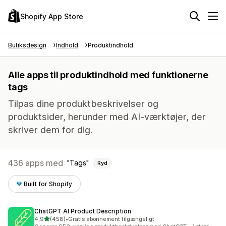
Shopify App Store
Butiksdesign
Indhold
Produktindhold
Alle apps til produktindhold med funktionerne
tags
Tilpas dine produktbeskrivelser og
produktsider, herunder med AI-værktøjer, der
skriver dem for dig.
436 apps med
Tags
Ryd
Built for Shopify
ChatGPT AI Product Description
ud af 5 stjerner
4,9
(458)
•
Gratis abonnement tilgængeligt
458 anmeldelser i alt