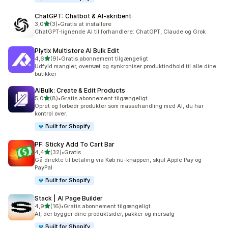
ChatGPT: Chatbot & AI‑skribent
ud af 5 stjerner
3,0
(3)
•
Gratis at installere
3 anmeldelser i alt
ChatGPT-lignende AI til forhandlere: ChatGPT, Claude og Grok
Plytix Multistore AI Bulk Edit
ud af 5 stjerner
4,6
(9)
•
Gratis abonnement tilgængeligt
9 anmeldelser i alt
Udfyld mangler, oversæt og synkroniser produktindhold til alle dine
butikker
AIBulk: Create & Edit Products
ud af 5 stjerner
5,0
(8)
•
Gratis abonnement tilgængeligt
8 anmeldelser i alt
Opret og forbedr produkter som massehandling med AI, du har
kontrol over.
Built for Shopify
PF: Sticky Add To Cart Bar
ud af 5 stjerner
4,4
(32)
•
Gratis
32 anmeldelser i alt
Gå direkte til betaling via Køb nu-knappen, skjul Apple Pay og
PayPal
Built for Shopify
Stack | AI Page Builder
ud af 5 stjerner
4,9
(16)
•
Gratis abonnement tilgængeligt
16 anmeldelser i alt
AI, der bygger dine produktsider, pakker og mersalg
Built for Shopify