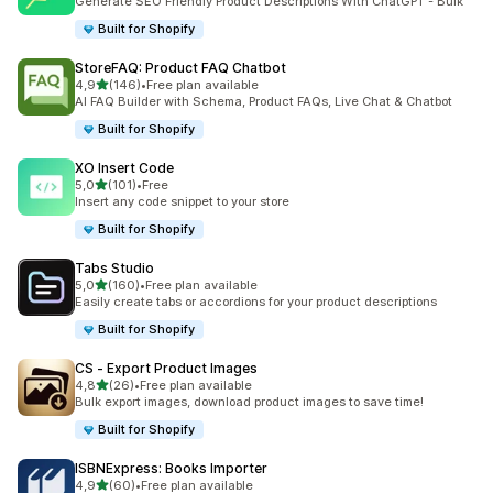
Generate SEO Friendly Product Descriptions With ChatGPT - Bulk
Built for Shopify
StoreFAQ: Product FAQ Chatbot
av 5 stjerner
4,9
(146)
•
Free plan available
Totalt 146 omtaler
AI FAQ Builder with Schema, Product FAQs, Live Chat & Chatbot
Built for Shopify
XO Insert Code
av 5 stjerner
5,0
(101)
•
Free
Totalt 101 omtaler
Insert any code snippet to your store
Built for Shopify
Tabs Studio
av 5 stjerner
5,0
(160)
•
Free plan available
Totalt 160 omtaler
Easily create tabs or accordions for your product descriptions
Built for Shopify
CS ‑ Export Product Images
av 5 stjerner
4,8
(26)
•
Free plan available
Totalt 26 omtaler
Bulk export images, download product images to save time!
Built for Shopify
ISBNExpress: Books Importer
av 5 stjerner
4,9
(60)
•
Free plan available
Totalt 60 omtaler