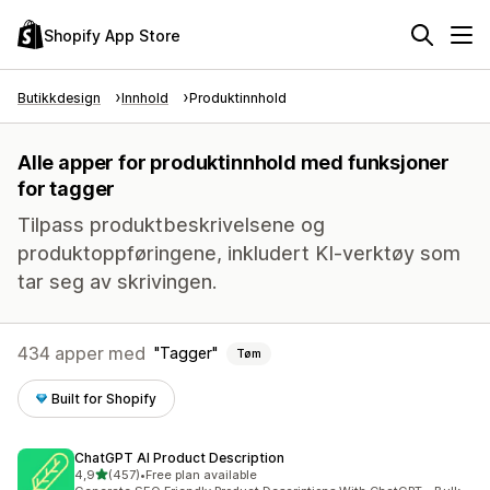
Shopify App Store
Butikkdesign
Innhold
Produktinnhold
Alle apper for produktinnhold med funksjoner
for tagger
Tilpass produktbeskrivelsene og
produktoppføringene, inkludert KI-verktøy som
tar seg av skrivingen.
434 apper med
Tagger
Tøm
Built for Shopify
ChatGPT AI Product Description
av 5 stjerner
4,9
(457)
•
Free plan available
Totalt 457 omtaler