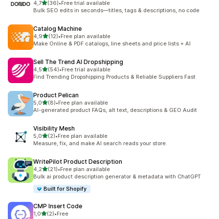
av 5 stjerner
4,7
(36)
•
Free trial available
Totalt 36 omtaler
Bulk SEO edits in seconds—titles, tags & descriptions, no code
Catalog Machine
av 5 stjerner
4,9
(12)
•
Free plan available
Totalt 12 omtaler
Make Online & PDF catalogs, line sheets and price lists + AI
Sell The Trend AI Dropshipping
av 5 stjerner
4,5
(54)
•
Free trial available
Totalt 54 omtaler
Find Trending Dropshipping Products & Reliable Suppliers Fast
Product Pelican
av 5 stjerner
5,0
(8)
•
Free plan available
Totalt 8 omtaler
AI-generated product FAQs, alt text, descriptions & GEO Audit
Visibility Mesh
av 5 stjerner
5,0
(2)
•
Free plan available
Totalt 2 omtaler
Measure, fix, and make AI search reads your store.
WritePilot Product Description
av 5 stjerner
4,2
(21)
•
Free plan available
Totalt 21 omtaler
Bulk ai product description generator & metadata with ChatGPT
Built for Shopify
CMP Insert Code
av 5 stjerner
1,0
(2)
•
Free
Totalt 2 omtaler