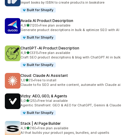
Import books by ISBN to create products in bookstore
Built for Shopify
Avada AI Product Description
av 5 stjerner
4,9
(120)
•
Free plan available
Totalt 120 omtaler
Generate product descriptions in bulk & optimize SEO with AI
Built for Shopify
ChatGPT‑AI Product Description
av 5 stjerner
4,9
(331)
•
Free plan available
Totalt 331 omtaler
Craft SEO product descriptions & blog with ChatGPT AI in bulk
Built for Shopify
Cloud: Claude Ai Assistant
av 5 stjerner
1,0
(1)
•
Free to install
Totalt 1 omtaler
Claude to fix SEO and write content, automate with Claude ai
Vizby: AEO, GEO, & Agents
av 5 stjerner
5,0
(25)
•
Free trial available
Totalt 25 omtaler
Agentic Storefront: GEO & AEO for ChatGPT, Gemini & Claude
Built for Shopify
Stack | AI Page Builder
av 5 stjerner
4,9
(16)
•
Free plan available
Totalt 16 omtaler
AI that builds your product pages, bundles, and upsells