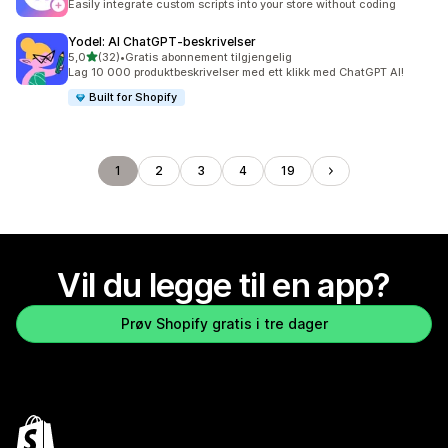
Easily integrate custom scripts into your store without coding
Yodel: AI ChatGPT‑beskrivelser
av 5 stjerner
5,0
(32)
•
Gratis abonnement tilgjengelig
Totalt 32 omtaler
Lag 10 000 produktbeskrivelser med ett klikk med ChatGPT AI!
Built for Shopify
1
2
3
4
19
Vil du legge til en app?
Prøv Shopify gratis i tre dager