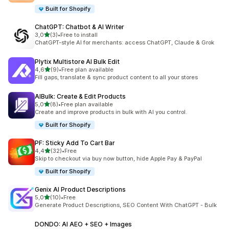
Built for Shopify
ChatGPT: Chatbot & AI Writer
av 5 stjerner
3,0
(3)
•
Free to install
Totalt 3 omtaler
ChatGPT-style AI for merchants: access ChatGPT, Claude & Grok
Plytix Multistore AI Bulk Edit
av 5 stjerner
4,6
(9)
•
Free plan available
Totalt 9 omtaler
Fill gaps, translate & sync product content to all your stores
AIBulk: Create & Edit Products
av 5 stjerner
5,0
(8)
•
Free plan available
Totalt 8 omtaler
Create and improve products in bulk with AI you control.
Built for Shopify
PF: Sticky Add To Cart Bar
av 5 stjerner
4,4
(32)
•
Free
Totalt 32 omtaler
Skip to checkout via buy now button, hide Apple Pay & PayPal
Built for Shopify
Genix AI Product Descriptions
av 5 stjerner
5,0
(10)
•
Free
Totalt 10 omtaler
Generate Product Descriptions, SEO Content With ChatGPT - Bulk
DONDO: AI AEO + SEO + Images