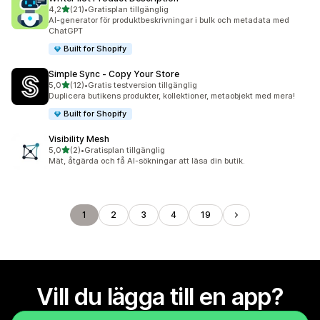
av 5 stjärnor
4,2
(21)
•
Gratisplan tillgänglig
21 recensioner totalt
AI-generator för produktbeskrivningar i bulk och metadata med
ChatGPT
Built for Shopify
Simple Sync ‑ Copy Your Store
av 5 stjärnor
5,0
(12)
•
Gratis testversion tillgänglig
12 recensioner totalt
Duplicera butikens produkter, kollektioner, metaobjekt med mera!
Built for Shopify
Visibility Mesh
av 5 stjärnor
5,0
(2)
•
Gratisplan tillgänglig
2 recensioner totalt
Mät, åtgärda och få AI-sökningar att läsa din butik.
1
2
3
4
19
Vill du lägga till en app?