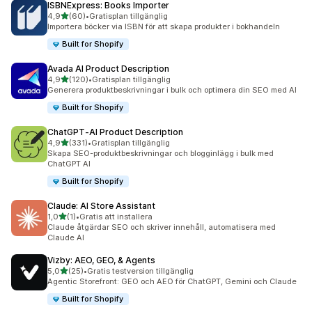
ISBNExpress: Books Importer
av 5 stjärnor
4,9
(60)
•
Gratisplan tillgänglig
60 recensioner totalt
Importera böcker via ISBN för att skapa produkter i bokhandeln
Built for Shopify
Avada AI Product Description
av 5 stjärnor
4,9
(120)
•
Gratisplan tillgänglig
120 recensioner totalt
Generera produktbeskrivningar i bulk och optimera din SEO med AI
Built for Shopify
ChatGPT‑AI Product Description
av 5 stjärnor
4,9
(331)
•
Gratisplan tillgänglig
331 recensioner totalt
Skapa SEO-produktbeskrivningar och blogginlägg i bulk med
ChatGPT AI
Built for Shopify
Claude: AI Store Assistant
av 5 stjärnor
1,0
(1)
•
Gratis att installera
1 recensioner totalt
Claude åtgärdar SEO och skriver innehåll, automatisera med
Claude AI
Vizby: AEO, GEO, & Agents
av 5 stjärnor
5,0
(25)
•
Gratis testversion tillgänglig
25 recensioner totalt
Agentic Storefront: GEO och AEO för ChatGPT, Gemini och Claude
Built for Shopify