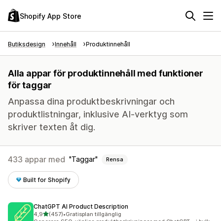
Shopify App Store
Butiksdesign
Innehåll
Produktinnehåll
Alla appar för produktinnehåll med funktioner
för taggar
Anpassa dina produktbeskrivningar och
produktlistningar, inklusive AI-verktyg som
skriver texten åt dig.
433 appar med
Taggar
Rensa
Built for Shopify
ChatGPT AI Product Description
av 5 stjärnor
4,9
(457)
•
Gratisplan tillgänglig
457 recensioner totalt