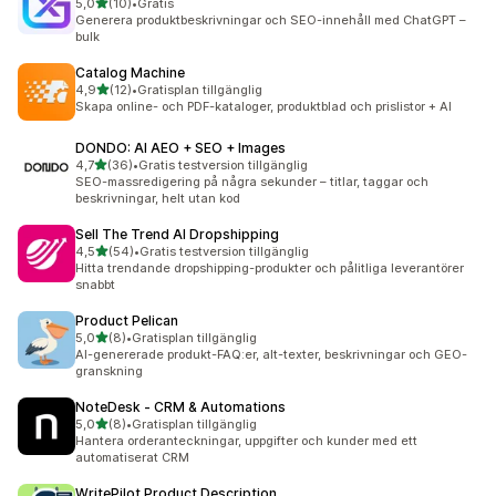
av 5 stjärnor
5,0
(10)
•
Gratis
10 recensioner totalt
Generera produktbeskrivningar och SEO-innehåll med ChatGPT –
bulk
Catalog Machine
av 5 stjärnor
4,9
(12)
•
Gratisplan tillgänglig
12 recensioner totalt
Skapa online- och PDF-kataloger, produktblad och prislistor + AI
DONDO: AI AEO + SEO + Images
av 5 stjärnor
4,7
(36)
•
Gratis testversion tillgänglig
36 recensioner totalt
SEO-massredigering på några sekunder – titlar, taggar och
beskrivningar, helt utan kod
Sell The Trend AI Dropshipping
av 5 stjärnor
4,5
(54)
•
Gratis testversion tillgänglig
54 recensioner totalt
Hitta trendande dropshipping-produkter och pålitliga leverantörer
snabbt
Product Pelican
av 5 stjärnor
5,0
(8)
•
Gratisplan tillgänglig
8 recensioner totalt
AI-genererade produkt-FAQ:er, alt-texter, beskrivningar och GEO-
granskning
NoteDesk ‑ CRM & Automations
av 5 stjärnor
5,0
(8)
•
Gratisplan tillgänglig
8 recensioner totalt
Hantera orderanteckningar, uppgifter och kunder med ett
automatiserat CRM
WritePilot Product Description