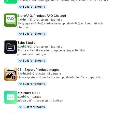
Generera SEO-vänliga produktbeskrivningar med ChatGPT – i bulk
Built for Shopify
StoreFAQ: Product FAQ Chatbot
av 5 stjärnor
4,9
(145)
•
Gratisplan tillgänglig
145 recensioner totalt
AI-byggare för FAQ med schema, produkt-FAQ:er, livechatt och
chattbot
Built for Shopify
Tabs Studio
av 5 stjärnor
5,0
(160)
•
Gratisplan tillgänglig
160 recensioner totalt
Skapa enkelt flikar eller dragspelsmenyer för dina
produktbeskrivningar
Built for Shopify
CS ‑ Export Product Images
av 5 stjärnor
4,8
(26)
•
Gratisplan tillgänglig
26 recensioner totalt
Massexportera bilder, ladda ned produktbilder för att spara tid!
Built for Shopify
XO Insert Code
av 5 stjärnor
5,0
(101)
•
Gratis
101 recensioner totalt
Infoga valfritt kodavsnitt i butiken
Built for Shopify