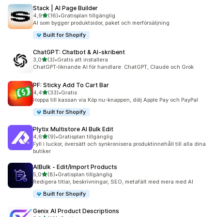
Stack | AI Page Builder
av 5 stjärnor
4,9
(16)
•
Gratisplan tillgänglig
16 recensioner totalt
AI som bygger produktsidor, paket och merförsäljning
Built for Shopify
ChatGPT: Chatbot & AI‑skribent
av 5 stjärnor
3,0
(3)
•
Gratis att installera
3 recensioner totalt
ChatGPT-liknande AI för handlare: ChatGPT, Claude och Grok
PF: Sticky Add To Cart Bar
av 5 stjärnor
4,4
(33)
•
Gratis
33 recensioner totalt
Hoppa till kassan via Köp nu-knappen, dölj Apple Pay och PayPal
Built for Shopify
Plytix Multistore AI Bulk Edit
av 5 stjärnor
4,6
(9)
•
Gratisplan tillgänglig
9 recensioner totalt
Fyll i luckor, översätt och synkronisera produktinnehåll till alla dina
butiker
AIBulk ‑ Edit/Import Products
av 5 stjärnor
5,0
(8)
•
Gratisplan tillgänglig
8 recensioner totalt
Redigera titlar, beskrivningar, SEO, metafält med mera med AI
Built for Shopify
Genix AI Product Descriptions