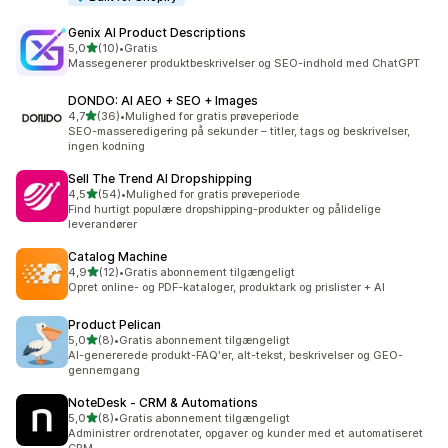
Genix AI Product Descriptions
ud af 5 stjerner
5,0
(10)
•
Gratis
10 anmeldelser i alt
Massegenerer produktbeskrivelser og SEO-indhold med ChatGPT
DONDO: AI AEO + SEO + Images
ud af 5 stjerner
4,7
(36)
•
Mulighed for gratis prøveperiode
36 anmeldelser i alt
SEO-masseredigering på sekunder – titler, tags og beskrivelser,
ingen kodning
Sell The Trend AI Dropshipping
ud af 5 stjerner
4,5
(54)
•
Mulighed for gratis prøveperiode
54 anmeldelser i alt
Find hurtigt populære dropshipping-produkter og pålidelige
leverandører
Catalog Machine
ud af 5 stjerner
4,9
(12)
•
Gratis abonnement tilgængeligt
12 anmeldelser i alt
Opret online- og PDF-kataloger, produktark og prislister + AI
Product Pelican
ud af 5 stjerner
5,0
(8)
•
Gratis abonnement tilgængeligt
8 anmeldelser i alt
AI-genererede produkt-FAQ'er, alt-tekst, beskrivelser og GEO-
gennemgang
NoteDesk ‑ CRM & Automations
ud af 5 stjerner
5,0
(8)
•
Gratis abonnement tilgængeligt
8 anmeldelser i alt
Administrer ordrenotater, opgaver og kunder med et automatiseret