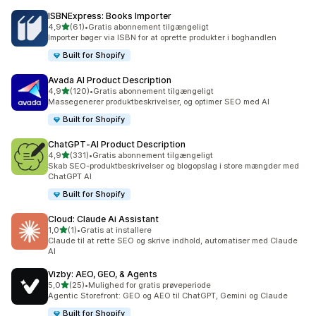
ISBNExpress: Books Importer
ud af 5 stjerner
4,9
(61)
•
Gratis abonnement tilgængeligt
61 anmeldelser i alt
Importer bøger via ISBN for at oprette produkter i boghandlen
Built for Shopify
Avada AI Product Description
ud af 5 stjerner
4,9
(120)
•
Gratis abonnement tilgængeligt
120 anmeldelser i alt
Massegenerer produktbeskrivelser, og optimer SEO med AI
Built for Shopify
ChatGPT‑AI Product Description
ud af 5 stjerner
4,9
(331)
•
Gratis abonnement tilgængeligt
331 anmeldelser i alt
Skab SEO-produktbeskrivelser og blogopslag i store mængder med
ChatGPT AI
Built for Shopify
Cloud: Claude Ai Assistant
ud af 5 stjerner
1,0
(1)
•
Gratis at installere
1 anmeldelser i alt
Claude til at rette SEO og skrive indhold, automatiser med Claude
AI
Vizby: AEO, GEO, & Agents
ud af 5 stjerner
5,0
(25)
•
Mulighed for gratis prøveperiode
25 anmeldelser i alt
Agentic Storefront: GEO og AEO til ChatGPT, Gemini og Claude
Built for Shopify