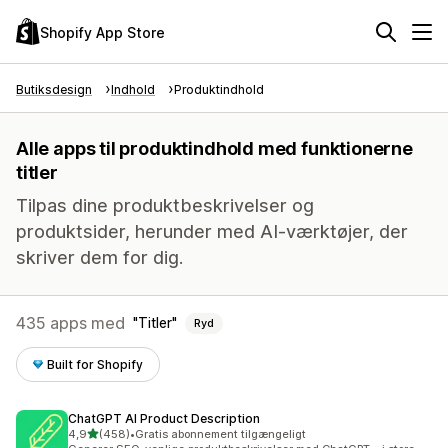
Shopify App Store
Butiksdesign
Indhold
Produktindhold
Alle apps til produktindhold med funktionerne
titler
Tilpas dine produktbeskrivelser og
produktsider, herunder med AI-værktøjer, der
skriver dem for dig.
435 apps med
Titler
Ryd
Built for Shopify
ChatGPT AI Product Description
ud af 5 stjerner
4,9
(458)
•
Gratis abonnement tilgængeligt
458 anmeldelser i alt