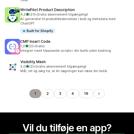
CRM
WritePilot Product Description
ud af 5 stjerner
4,2
(21)
•
Gratis abonnement tilgængeligt
21 anmeldelser i alt
AI-generator til produktbeskrivelser i bulk og metadata med
ChatGPT
Built for Shopify
CMP Insert Code
ud af 5 stjerner
1,0
(2)
•
Gratis
2 anmeldelser i alt
Integrer nemt tilpassede scripts i din butik uden kodning
Visibility Mesh
ud af 5 stjerner
5,0
(2)
•
Gratis abonnement tilgængeligt
2 anmeldelser i alt
Mål, ret og sørg for, at AI-søgninger kan læse din butik.
1
2
3
4
19
Vil du tilføje en app?