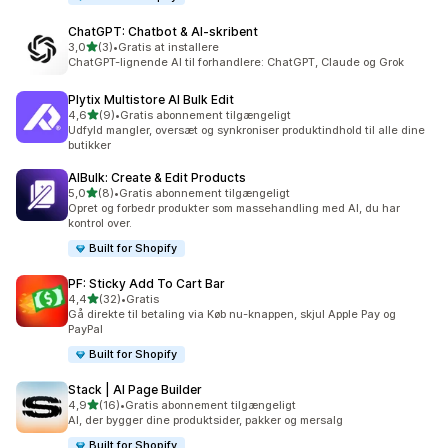
ChatGPT: Chatbot & AI‑skribent
ud af 5 stjerner
3,0
(3)
•
Gratis at installere
3 anmeldelser i alt
ChatGPT-lignende AI til forhandlere: ChatGPT, Claude og Grok
Plytix Multistore AI Bulk Edit
ud af 5 stjerner
4,6
(9)
•
Gratis abonnement tilgængeligt
9 anmeldelser i alt
Udfyld mangler, oversæt og synkroniser produktindhold til alle dine
butikker
AIBulk: Create & Edit Products
ud af 5 stjerner
5,0
(8)
•
Gratis abonnement tilgængeligt
8 anmeldelser i alt
Opret og forbedr produkter som massehandling med AI, du har
kontrol over.
Built for Shopify
PF: Sticky Add To Cart Bar
ud af 5 stjerner
4,4
(32)
•
Gratis
32 anmeldelser i alt
Gå direkte til betaling via Køb nu-knappen, skjul Apple Pay og
PayPal
Built for Shopify
Stack | AI Page Builder
ud af 5 stjerner
4,9
(16)
•
Gratis abonnement tilgængeligt
16 anmeldelser i alt
AI, der bygger dine produktsider, pakker og mersalg
Built for Shopify