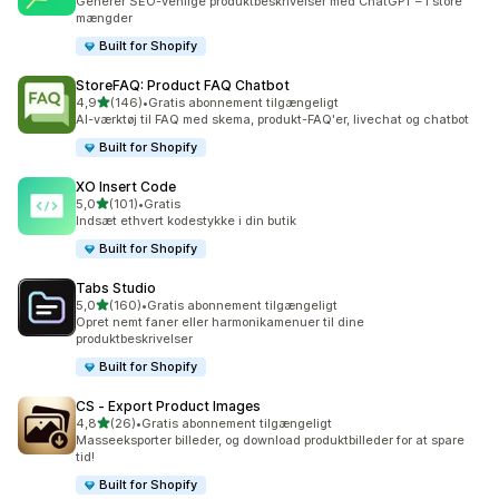
Generer SEO-venlige produktbeskrivelser med ChatGPT – i store
mængder
Built for Shopify
StoreFAQ: Product FAQ Chatbot
ud af 5 stjerner
4,9
(146)
•
Gratis abonnement tilgængeligt
146 anmeldelser i alt
AI-værktøj til FAQ med skema, produkt-FAQ'er, livechat og chatbot
Built for Shopify
XO Insert Code
ud af 5 stjerner
5,0
(101)
•
Gratis
101 anmeldelser i alt
Indsæt ethvert kodestykke i din butik
Built for Shopify
Tabs Studio
ud af 5 stjerner
5,0
(160)
•
Gratis abonnement tilgængeligt
160 anmeldelser i alt
Opret nemt faner eller harmonikamenuer til dine
produktbeskrivelser
Built for Shopify
CS ‑ Export Product Images
ud af 5 stjerner
4,8
(26)
•
Gratis abonnement tilgængeligt
26 anmeldelser i alt
Masseeksporter billeder, og download produktbilleder for at spare
tid!
Built for Shopify