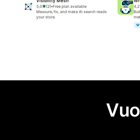
Visibility Mesh
Wr
stelle su 5
5,0
(2)
•
Free plan available
4,2
2 recensioni totali
21 
Measure, fix, and make AI search reads
Bul
your store.
met
Vuo