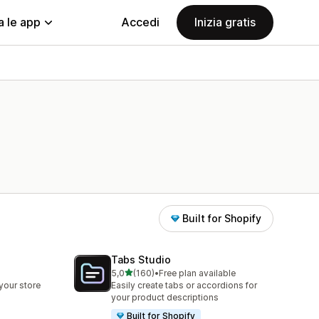
a le app
Accedi
Inizia gratis
Built for Shopify
Tabs Studio
stelle su 5
5,0
(160)
•
Free plan available
160 recensioni totali
your store
Easily create tabs or accordions for
your product descriptions
Built for Shopify