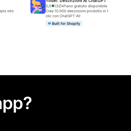
Yodel: Descrizioni AI ChatGPT
stelle su 5
5,0
(32)
•
Piano gratuito disponibile
32 recensioni totali
ipts into
Crea 10.000 descrizioni prodotto in 1
clic con ChatGPT AI!
Built for Shopify
app?