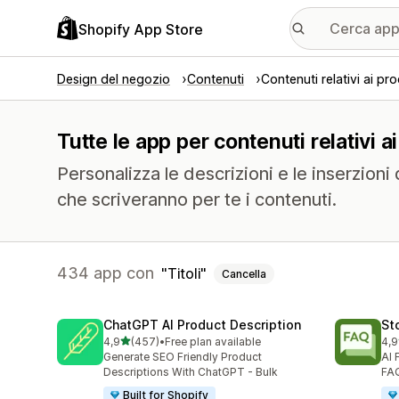
Shopify App Store
Design del negozio
Contenuti
Contenuti relativi ai pro
Tutte le app per contenuti relativi ai
Personalizza le descrizioni e le inserzioni 
che scriveranno per te i contenuti.
434 app con
Titoli
Cancella
ChatGPT AI Product Description
St
stelle su 5
4,9
(457)
•
Free plan available
4,9
457 recensioni totali
146
Generate SEO Friendly Product
AI 
Descriptions With ChatGPT - Bulk
FAQ
Built for Shopify