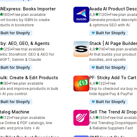
BNExpress: Books Importer
Avada AI Product Desc
stelle su 5
stelle su 5
(60)
•
Free plan available
4,9
(120)
•
Free plan avail
recensioni totali
120 recensioni totali
ort books by ISBN to create
Generate product descripti
ducts in bookstore
& optimize SEO with AI
Built for Shopify
Built for Shopify
zby: AEO, GEO, & Agents
Stack | AI Page Builde
stelle su 5
stelle su 5
(25)
•
Free trial available
4,9
(16)
•
Free plan availab
recensioni totali
16 recensioni totali
ntic Storefront: GEO & AEO for
AI that builds your produc
tGPT, Gemini & Claude
bundles, and upsells
Built for Shopify
Built for Shopify
Bulk: Create & Edit Products
PF: Sticky Add To Cart
stelle su 5
stelle su 5
(8)
•
Free plan available
4,4
(32)
•
Free
ecensioni totali
32 recensioni totali
ate and improve products in bulk
Skip to checkout via buy n
h AI you control.
hide Apple Pay & PayPal
Built for Shopify
Built for Shopify
talog Machine
Sell The Trend AI Dro
stelle su 5
stelle su 5
(12)
•
Free plan available
4,5
(55)
•
Free trial availab
recensioni totali
55 recensioni totali
e Online & PDF catalogs, line
Find Trending Dropshippi
ets and price lists + AI
& Reliable Suppliers Fast