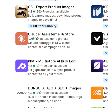
CS ‑ Export Product Images
IS
stelle su 5
4,8
(26)
•
Free plan available
4,9
26 recensioni totali
60 
Bulk export images, download product
Imp
images to save time!
pro
Built for Shopify
Claude: Assistente IA Store
Vi
stelle su 5
1,0
(1)
•
Installazione gratuita
5,0
1 recensioni totali
25 
Claude corregge la SEO e crea
Age
contenuti e campagne con l'IA
Cha
Plytix Multistore AI Bulk Edit
AI
stelle su 5
4,6
(9)
•
Free plan available
5,0
9 recensioni totali
8 r
Fill gaps, translate & sync product
Cre
content to all your stores
wit
DONDO: AI AEO + SEO + Images
Ca
stelle su 5
4,7
(36)
•
Free trial available
4,9
36 recensioni totali
12 
Bulk SEO edits in seconds—titles, tags
Mak
& descriptions, no code
she