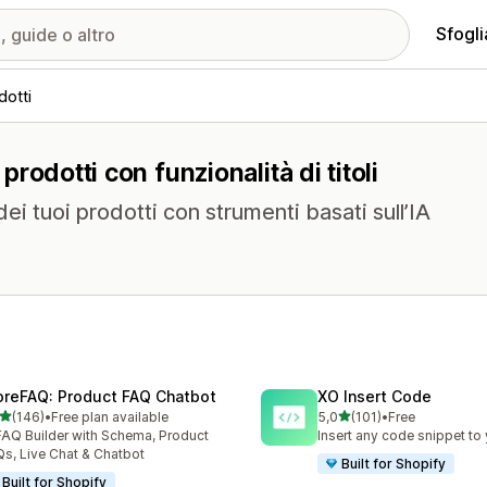
Sfogli
dotti
 prodotti con funzionalità di titoli
dei tuoi prodotti con strumenti basati sull’IA
oreFAQ: Product FAQ Chatbot
XO Insert Code
stelle su 5
stelle su 5
(146)
•
Free plan available
5,0
(101)
•
Free
 recensioni totali
101 recensioni totali
FAQ Builder with Schema, Product
Insert any code snippet to 
s, Live Chat & Chatbot
Built for Shopify
Built for Shopify