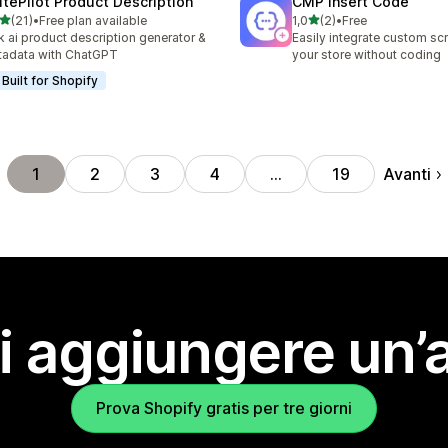
itePilot Product Description
CMP Insert Code
stelle su 5
stelle su 5
(21)
•
Free plan available
1,0
(2)
•
Free
recensioni totali
2 recensioni totali
k ai product description generator &
Easily integrate custom scr
adata with ChatGPT
your store without coding
Built for Shopify
Avanti
1
2
3
4
…
19
i aggiungere un’
Prova Shopify gratis per tre giorni