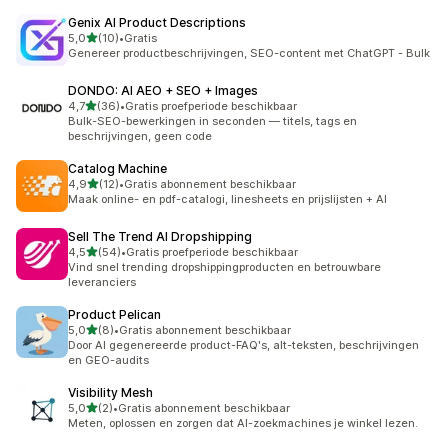
Genix AI Product Descriptions
van 5 sterren
5,0
(10)
•
Gratis
10 recensies in totaal
Genereer productbeschrijvingen, SEO-content met ChatGPT - Bulk
DONDO: AI AEO + SEO + Images
van 5 sterren
4,7
(36)
•
Gratis proefperiode beschikbaar
36 recensies in totaal
Bulk-SEO-bewerkingen in seconden — titels, tags en
beschrijvingen, geen code
Catalog Machine
van 5 sterren
4,9
(12)
•
Gratis abonnement beschikbaar
12 recensies in totaal
Maak online- en pdf-catalogi, linesheets en prijslijsten + AI
Sell The Trend AI Dropshipping
van 5 sterren
4,5
(54)
•
Gratis proefperiode beschikbaar
54 recensies in totaal
Vind snel trending dropshippingproducten en betrouwbare
leveranciers
Product Pelican
van 5 sterren
5,0
(8)
•
Gratis abonnement beschikbaar
8 recensies in totaal
Door AI gegenereerde product-FAQ's, alt-teksten, beschrijvingen
en GEO-audits
Visibility Mesh
van 5 sterren
5,0
(2)
•
Gratis abonnement beschikbaar
2 recensies in totaal
Meten, oplossen en zorgen dat AI-zoekmachines je winkel lezen.