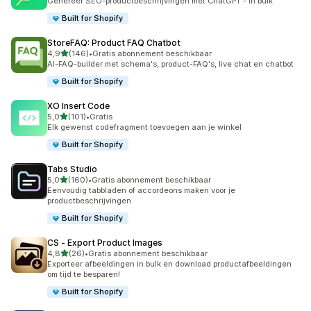
Genereer SEO-productbeschrijvingen met ChatGPT - In bulk
Built for Shopify
StoreFAQ: Product FAQ Chatbot
van 5 sterren
4,9
(146)
•
Gratis abonnement beschikbaar
146 recensies in totaal
AI-FAQ-builder met schema's, product-FAQ's, live chat en chatbot
Built for Shopify
XO Insert Code
van 5 sterren
5,0
(101)
•
Gratis
101 recensies in totaal
Elk gewenst codefragment toevoegen aan je winkel
Built for Shopify
Tabs Studio
van 5 sterren
5,0
(160)
•
Gratis abonnement beschikbaar
160 recensies in totaal
Eenvoudig tabbladen of accordeons maken voor je
productbeschrijvingen
Built for Shopify
CS ‑ Export Product Images
van 5 sterren
4,8
(26)
•
Gratis abonnement beschikbaar
26 recensies in totaal
Exporteer afbeeldingen in bulk en download productafbeeldingen
om tijd te besparen!
Built for Shopify