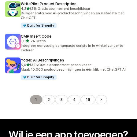
WritePilot Product Description
van 5 sterren
4,2
(21)
•
Gratis abonnement beschikbaar
21 recensies in totaal
Bulkgenerator voor AI-productbeschrijvingen en metadata met
ChatGPT
Built for Shopify
CMP Insert Code
van 5 sterren
1,0
(2)
•
Gratis
2 recensies in totaal
Integreer eenvoudig aangepaste scripts in je winkel zonder te
coderen
Yodel: AI Beschrijvingen
van 5 sterren
5,0
(32)
•
Gratis abonnement beschikbaar
32 recensies in totaal
Maak 10.000 productbeschrijvingen in één klik met ChatGPT AI!
Built for Shopify
1
2
3
4
19
Wil je een app toevoegen?