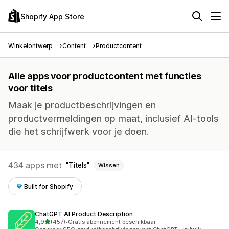
Shopify App Store
Winkelontwerp
Content
Productcontent
Alle apps voor productcontent met functies
voor titels
Maak je productbeschrijvingen en
productvermeldingen op maat, inclusief AI-tools
die het schrijfwerk voor je doen.
434 apps met
Titels
Wissen
Built for Shopify
ChatGPT AI Product Description
van 5 sterren
4,9
(457)
•
Gratis abonnement beschikbaar
457 recensies in totaal