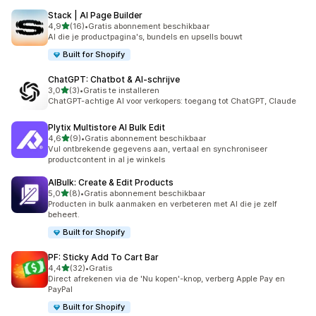
Stack | AI Page Builder
van 5 sterren
4,9
(16)
•
Gratis abonnement beschikbaar
16 recensies in totaal
AI die je productpagina's, bundels en upsells bouwt
Built for Shopify
ChatGPT: Chatbot & AI‑schrijve
van 5 sterren
3,0
(3)
•
Gratis te installeren
3 recensies in totaal
ChatGPT-achtige AI voor verkopers: toegang tot ChatGPT, Claude
Plytix Multistore AI Bulk Edit
van 5 sterren
4,6
(9)
•
Gratis abonnement beschikbaar
9 recensies in totaal
Vul ontbrekende gegevens aan, vertaal en synchroniseer
productcontent in al je winkels
AIBulk: Create & Edit Products
van 5 sterren
5,0
(8)
•
Gratis abonnement beschikbaar
8 recensies in totaal
Producten in bulk aanmaken en verbeteren met AI die je zelf
beheert.
Built for Shopify
PF: Sticky Add To Cart Bar
van 5 sterren
4,4
(32)
•
Gratis
32 recensies in totaal
Direct afrekenen via de 'Nu kopen'-knop, verberg Apple Pay en
PayPal
Built for Shopify