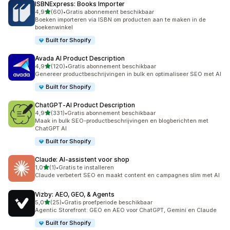
ISBNExpress: Books Importer
van 5 sterren
4,9
(60)
•
Gratis abonnement beschikbaar
60 recensies in totaal
Boeken importeren via ISBN om producten aan te maken in de
boekenwinkel
Built for Shopify
Avada AI Product Description
van 5 sterren
4,9
(120)
•
Gratis abonnement beschikbaar
120 recensies in totaal
Genereer productbeschrijvingen in bulk en optimaliseer SEO met AI
Built for Shopify
ChatGPT‑AI Product Description
van 5 sterren
4,9
(331)
•
Gratis abonnement beschikbaar
331 recensies in totaal
Maak in bulk SEO-productbeschrijvingen en blogberichten met
ChatGPT AI
Built for Shopify
Claude: AI‑assistent voor shop
van 5 sterren
1,0
(1)
•
Gratis te installeren
1 recensies in totaal
Claude verbetert SEO en maakt content en campagnes slim met AI
Vizby: AEO, GEO, & Agents
van 5 sterren
5,0
(25)
•
Gratis proefperiode beschikbaar
25 recensies in totaal
Agentic Storefront: GEO en AEO voor ChatGPT, Gemini en Claude
Built for Shopify