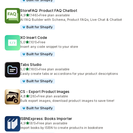
Built for Shopify
StoreFAQ: Product FAQ Chatbot
na 5 gwiazdek
4,9
(146)
•
Free plan available
Łączna liczba recenzji: 146
AI FAQ Builder with Schema, Product FAQs, Live Chat & Chatbot
Built for Shopify
XO Insert Code
na 5 gwiazdek
5,0
(101)
•
Free
Łączna liczba recenzji: 101
Insert any code snippet to your store
Built for Shopify
Tabs Studio
na 5 gwiazdek
5,0
(160)
•
Free plan available
Łączna liczba recenzji: 160
Easily create tabs or accordions for your product descriptions
Built for Shopify
CS ‑ Export Product Images
na 5 gwiazdek
4,8
(26)
•
Free plan available
Łączna liczba recenzji: 26
Bulk export images, download product images to save time!
Built for Shopify
ISBNExpress: Books Importer
na 5 gwiazdek
4,9
(61)
•
Free plan available
Łączna liczba recenzji: 61
Import books by ISBN to create products in bookstore