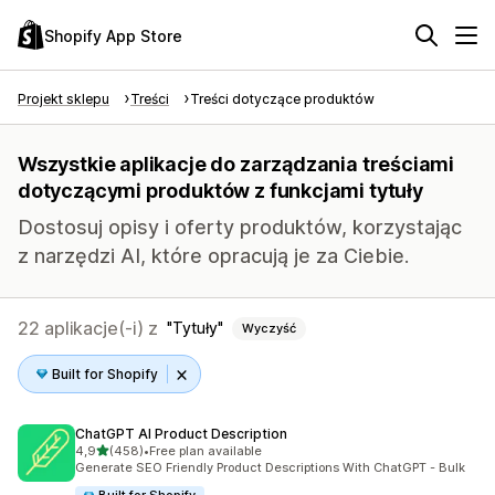
Shopify App Store
Projekt sklepu
Treści
Treści dotyczące produktów
Wszystkie aplikacje do zarządzania treściami
dotyczącymi produktów z funkcjami tytuły
Dostosuj opisy i oferty produktów, korzystając
z narzędzi AI, które opracują je za Ciebie.
22 aplikacje(-i) z
Tytuły
Wyczyść
Built for Shopify
ChatGPT AI Product Description
na 5 gwiazdek
4,9
(458)
•
Free plan available
Łączna liczba recenzji: 458
Generate SEO Friendly Product Descriptions With ChatGPT - Bulk