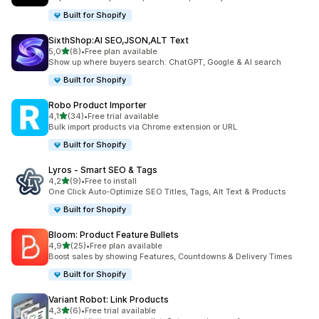
Built for Shopify
SixthShop:AI SEO,JSON,ALT Text
na 5 gwiazdek
5,0
(8)
•
Free plan available
Łączna liczba recenzji: 8
Show up where buyers search: ChatGPT, Google & AI search
Built for Shopify
Robo Product Importer
na 5 gwiazdek
4,1
(34)
•
Free trial available
Łączna liczba recenzji: 34
Bulk import products via Chrome extension or URL
Built for Shopify
Lyros ‑ Smart SEO & Tags
na 5 gwiazdek
4,2
(9)
•
Free to install
Łączna liczba recenzji: 9
One Click Auto-Optimize SEO Titles, Tags, Alt Text & Products
Built for Shopify
Bloom: Product Feature Bullets
na 5 gwiazdek
4,9
(25)
•
Free plan available
Łączna liczba recenzji: 25
Boost sales by showing Features, Countdowns & Delivery Times
Built for Shopify
Variant Robot: Link Products
na 5 gwiazdek
4,3
(6)
•
Free trial available
Łączna liczba recenzji: 6