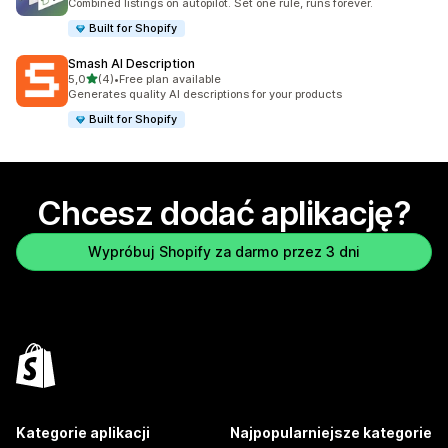
Combined listings on autopilot. Set one rule, runs forever.
Built for Shopify
Smash AI Description
na 5 gwiazdek
5,0
(4)
•
Free plan available
Łączna liczba recenzji: 4
Generates quality AI descriptions for your products
Built for Shopify
Chcesz dodać aplikację?
Wypróbuj Shopify za darmo przez 3 dni
Kategorie aplikacji
Najpopularniejsze kategorie