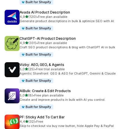
Built for Shopify
Avada AI Product Description
na 5 gwiazdek
4,9
(120)
•
Free plan available
Łączna liczba recenzji: 120
Generate product descriptions in bulk & optimize SEO with AI
Built for Shopify
ChatGPT‑AI Product Description
na 5 gwiazdek
4,9
(331)
•
Free plan available
Łączna liczba recenzji: 331
Craft SEO product descriptions & blog with ChatGPT AI in bulk
Built for Shopify
Vizby: AEO, GEO, & Agents
na 5 gwiazdek
5,0
(25)
•
Free trial available
Łączna liczba recenzji: 25
Agentic Storefront: GEO & AEO for ChatGPT, Gemini & Claude
Built for Shopify
AIBulk: Create & Edit Products
na 5 gwiazdek
5,0
(8)
•
Free plan available
Łączna liczba recenzji: 8
Create and improve products in bulk with AI you control.
Built for Shopify
PF: Sticky Add To Cart Bar
na 5 gwiazdek
4,4
(32)
•
Free
Łączna liczba recenzji: 32
Skip to checkout via buy now button, hide Apple Pay & PayPal