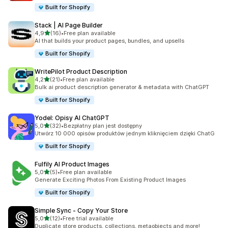
Built for Shopify
Stack | AI Page Builder
na 5 gwiazdek
4,9
(16)
•
Free plan available
Łączna liczba recenzji: 16
AI that builds your product pages, bundles, and upsells
Built for Shopify
WritePilot Product Description
na 5 gwiazdek
4,2
(21)
•
Free plan available
Łączna liczba recenzji: 21
Bulk ai product description generator & metadata with ChatGPT
Built for Shopify
Yodel: Opisy AI ChatGPT
na 5 gwiazdek
5,0
(32)
•
Bezpłatny plan jest dostępny
Łączna liczba recenzji: 32
Utwórz 10 000 opisów produktów jednym kliknięciem dzięki ChatG
Built for Shopify
Fulfily AI Product Images
na 5 gwiazdek
5,0
(5)
•
Free plan available
Łączna liczba recenzji: 5
Generate Exciting Photos From Existing Product Images
Built for Shopify
Simple Sync ‑ Copy Your Store
na 5 gwiazdek
5,0
(12)
•
Free trial available
Łączna liczba recenzji: 12
Duplicate store products, collections, metaobjects and more!