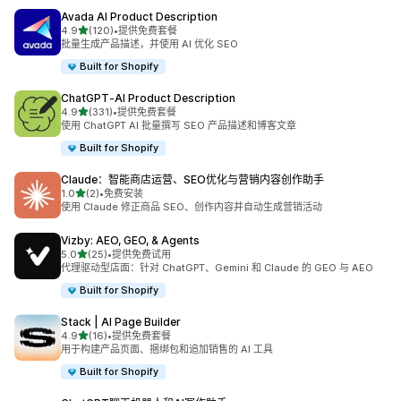
Avada AI Product Description
星（满分 5 星）
4.9
(120)
•
提供免费套餐
总共 120 条评论
批量生成产品描述，并使用 AI 优化 SEO
Built for Shopify
ChatGPT‑AI Product Description
星（满分 5 星）
4.9
(331)
•
提供免费套餐
总共 331 条评论
使用 ChatGPT AI 批量撰写 SEO 产品描述和博客文章
Built for Shopify
Claude：智能商店运营、SEO优化与营销内容创作助手
星（满分 5 星）
1.0
(2)
•
免费安装
总共 2 条评论
使用 Claude 修正商品 SEO、创作内容并自动生成营销活动
Vizby: AEO, GEO, & Agents
星（满分 5 星）
5.0
(25)
•
提供免费试用
总共 25 条评论
代理驱动型店面：针对 ChatGPT、Gemini 和 Claude 的 GEO 与 AEO
Built for Shopify
Stack | AI Page Builder
星（满分 5 星）
4.9
(16)
•
提供免费套餐
总共 16 条评论
用于构建产品页面、捆绑包和追加销售的 AI 工具
Built for Shopify