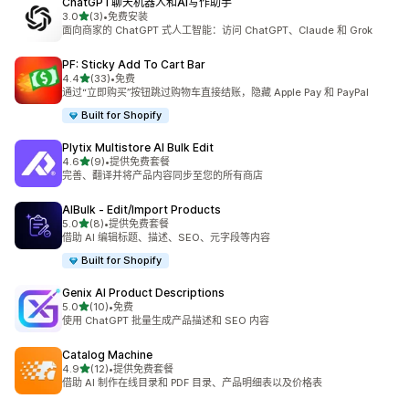
ChatGPT聊天机器人和AI写作助手
星（满分 5 星）
3.0
(3)
•
免费安装
总共 3 条评论
面向商家的 ChatGPT 式人工智能：访问 ChatGPT、Claude 和 Grok
PF: Sticky Add To Cart Bar
星（满分 5 星）
4.4
(33)
•
免费
总共 33 条评论
通过“立即购买”按钮跳过购物车直接结账，隐藏 Apple Pay 和 PayPal
Built for Shopify
Plytix Multistore AI Bulk Edit
星（满分 5 星）
4.6
(9)
•
提供免费套餐
总共 9 条评论
完善、翻译并将产品内容同步至您的所有商店
AIBulk ‑ Edit/Import Products
星（满分 5 星）
5.0
(8)
•
提供免费套餐
总共 8 条评论
借助 AI 编辑标题、描述、SEO、元字段等内容
Built for Shopify
Genix AI Product Descriptions
星（满分 5 星）
5.0
(10)
•
免费
总共 10 条评论
使用 ChatGPT 批量生成产品描述和 SEO 内容
Catalog Machine
星（满分 5 星）
4.9
(12)
•
提供免费套餐
总共 12 条评论
借助 AI 制作在线目录和 PDF 目录、产品明细表以及价格表