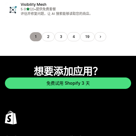
Visibility Mesh
星（满分 5 星）
5.0
(2)
•
提供免费套餐
总共 2 条评论
评估并修复问题，让 AI 搜索能够读取您的商店。
1
2
3
4
19
想要添加应用？
免费试用 Shopify 3 天