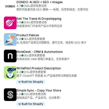
DONDO: AI AEO + SEO + Images
星（满分 5 星）
4.7
(36)
•
提供免费试用
总共 36 条评论
数秒内批量完成 SEO 编辑——标题、标签和描述，无需代码
Sell The Trend AI Dropshipping
星（满分 5 星）
4.5
(54)
•
提供免费试用
总共 54 条评论
快速查找热门代发货产品与可靠供应商
Product Pelican
星（满分 5 星）
5.0
(8)
•
提供免费套餐
总共 8 条评论
AI 生成的产品常见问题解答、替代文本、描述和 GEO 审计
NoteDesk ‑ CRM & Automations
星（满分 5 星）
5.0
(8)
•
提供免费套餐
总共 8 条评论
利用自动化 CRM 管理订单备注、任务和客户
WritePilot Product Description
星（满分 5 星）
4.2
(21)
•
提供免费套餐
总共 21 条评论
基于 ChatGPT 的批量 AI 产品描述和元数据生成器
Built for Shopify
Simple Sync ‑ Copy Your Store
星（满分 5 星）
5.0
(12)
•
提供免费试用
总共 12 条评论
复制商店产品、产品系列、元对象等！
Built for Shopify