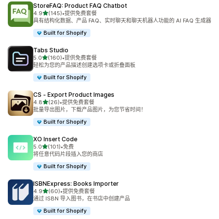
StoreFAQ: Product FAQ Chatbot
星（满分 5 星）
4.9
(145)
•
提供免费套餐
总共 145 条评论
具有结构化数据、产品 FAQ、实时聊天和聊天机器人功能的 AI FAQ 生成器
Built for Shopify
Tabs Studio
星（满分 5 星）
5.0
(160)
•
提供免费套餐
总共 160 条评论
轻松为您的产品描述创建选项卡或折叠面板
Built for Shopify
CS ‑ Export Product Images
星（满分 5 星）
4.8
(26)
•
提供免费套餐
总共 26 条评论
批量导出图片，下载产品图片，为您节省时间！
Built for Shopify
XO Insert Code
星（满分 5 星）
5.0
(101)
•
免费
总共 101 条评论
将任意代码片段插入您的商店
Built for Shopify
ISBNExpress: Books Importer
星（满分 5 星）
4.9
(60)
•
提供免费套餐
总共 60 条评论
通过 ISBN 导入图书，在书店中创建产品
Built for Shopify