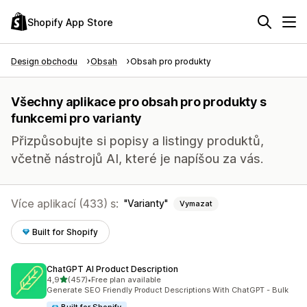
Shopify App Store
Design obchodu
Obsah
Obsah pro produkty
Všechny aplikace pro obsah pro produkty s
funkcemi pro varianty
Přizpůsobujte si popisy a listingy produktů,
včetně nástrojů AI, které je napíšou za vás.
Více aplikací (433) s:
Varianty
Vymazat
Built for Shopify
ChatGPT AI Product Description
z 5 hvězd
4,9
(457)
•
Free plan available
Celkový počet recenzí: 457
Generate SEO Friendly Product Descriptions With ChatGPT - Bulk