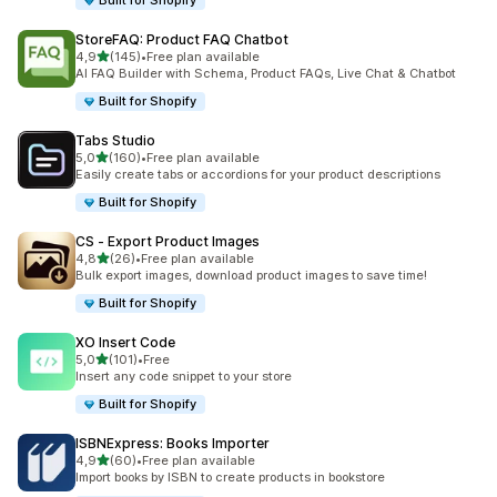
Built for Shopify
StoreFAQ: Product FAQ Chatbot
z 5 hvězd
4,9
(145)
•
Free plan available
Celkový počet recenzí: 145
AI FAQ Builder with Schema, Product FAQs, Live Chat & Chatbot
Built for Shopify
Tabs Studio
z 5 hvězd
5,0
(160)
•
Free plan available
Celkový počet recenzí: 160
Easily create tabs or accordions for your product descriptions
Built for Shopify
CS ‑ Export Product Images
z 5 hvězd
4,8
(26)
•
Free plan available
Celkový počet recenzí: 26
Bulk export images, download product images to save time!
Built for Shopify
XO Insert Code
z 5 hvězd
5,0
(101)
•
Free
Celkový počet recenzí: 101
Insert any code snippet to your store
Built for Shopify
ISBNExpress: Books Importer
z 5 hvězd
4,9
(60)
•
Free plan available
Celkový počet recenzí: 60
Import books by ISBN to create products in bookstore