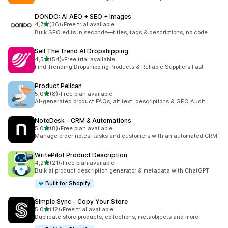
DONDO: AI AEO + SEO + Images
z 5 hvězd
4,7
(36)
•
Free trial available
Celkový počet recenzí: 36
Bulk SEO edits in seconds—titles, tags & descriptions, no code
Sell The Trend AI Dropshipping
z 5 hvězd
4,5
(54)
•
Free trial available
Celkový počet recenzí: 54
Find Trending Dropshipping Products & Reliable Suppliers Fast
Product Pelican
z 5 hvězd
5,0
(8)
•
Free plan available
Celkový počet recenzí: 8
AI-generated product FAQs, alt text, descriptions & GEO Audit
NoteDesk ‑ CRM & Automations
z 5 hvězd
5,0
(8)
•
Free plan available
Celkový počet recenzí: 8
Manage order notes, tasks and customers with an automated CRM
WritePilot Product Description
z 5 hvězd
4,2
(21)
•
Free plan available
Celkový počet recenzí: 21
Bulk ai product description generator & metadata with ChatGPT
Built for Shopify
Simple Sync ‑ Copy Your Store
z 5 hvězd
5,0
(12)
•
Free trial available
Celkový počet recenzí: 12
Duplicate store products, collections, metaobjects and more!