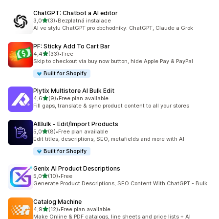
ChatGPT: Chatbot a AI editor
z 5 hvězd
3,0
(3)
•
Bezplatná instalace
Celkový počet recenzí: 3
AI ve stylu ChatGPT pro obchodníky: ChatGPT, Claude a Grok
PF: Sticky Add To Cart Bar
z 5 hvězd
4,4
(33)
•
Free
Celkový počet recenzí: 33
Skip to checkout via buy now button, hide Apple Pay & PayPal
Built for Shopify
Plytix Multistore AI Bulk Edit
z 5 hvězd
4,6
(9)
•
Free plan available
Celkový počet recenzí: 9
Fill gaps, translate & sync product content to all your stores
AIBulk ‑ Edit/Import Products
z 5 hvězd
5,0
(8)
•
Free plan available
Celkový počet recenzí: 8
Edit titles, descriptions, SEO, metafields and more with AI
Built for Shopify
Genix AI Product Descriptions
z 5 hvězd
5,0
(10)
•
Free
Celkový počet recenzí: 10
Generate Product Descriptions, SEO Content With ChatGPT - Bulk
Catalog Machine
z 5 hvězd
4,9
(12)
•
Free plan available
Celkový počet recenzí: 12
Make Online & PDF catalogs, line sheets and price lists + AI