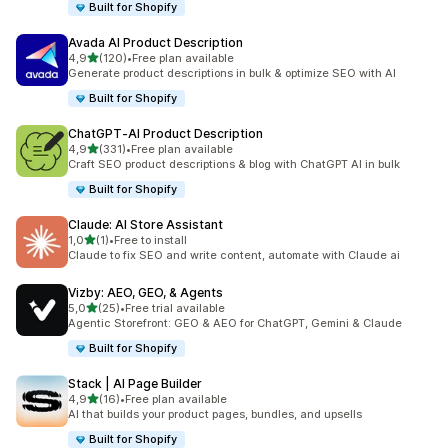
Built for Shopify
Avada AI Product Description
z 5 hvězd
4,9
(120)
•
Free plan available
Celkový počet recenzí: 120
Generate product descriptions in bulk & optimize SEO with AI
Built for Shopify
ChatGPT‑AI Product Description
z 5 hvězd
4,9
(331)
•
Free plan available
Celkový počet recenzí: 331
Craft SEO product descriptions & blog with ChatGPT AI in bulk
Built for Shopify
Claude: AI Store Assistant
z 5 hvězd
1,0
(1)
•
Free to install
Celkový počet recenzí: 1
Claude to fix SEO and write content, automate with Claude ai
Vizby: AEO, GEO, & Agents
z 5 hvězd
5,0
(25)
•
Free trial available
Celkový počet recenzí: 25
Agentic Storefront: GEO & AEO for ChatGPT, Gemini & Claude
Built for Shopify
Stack | AI Page Builder
z 5 hvězd
4,9
(16)
•
Free plan available
Celkový počet recenzí: 16
AI that builds your product pages, bundles, and upsells
Built for Shopify