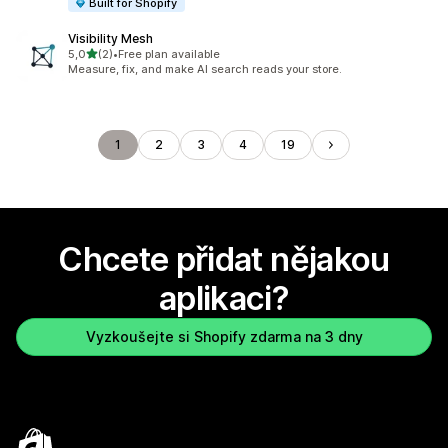
Built for Shopify
Visibility Mesh
z 5 hvězd
5,0
(2)
•
Free plan available
Celkový počet recenzí: 2
Measure, fix, and make AI search reads your store.
1
2
3
4
19
Chcete přidat nějakou
aplikaci?
Vyzkoušejte si Shopify zdarma na 3 dny