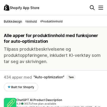
Shopify App Store
Butikkdesign
Innhold
Produktinnhold
Alle apper for produktinnhold med funksjoner
for auto-optimization
Tilpass produktbeskrivelsene og
produktoppføringene, inkludert KI-verktøy som
tar seg av skrivingen.
434 apper med
Auto-optimization
Tøm
Built for Shopify
ChatGPT AI Product Description
av 5 stjerner
4,9
(457)
•
Free plan available
Totalt 457 omtaler