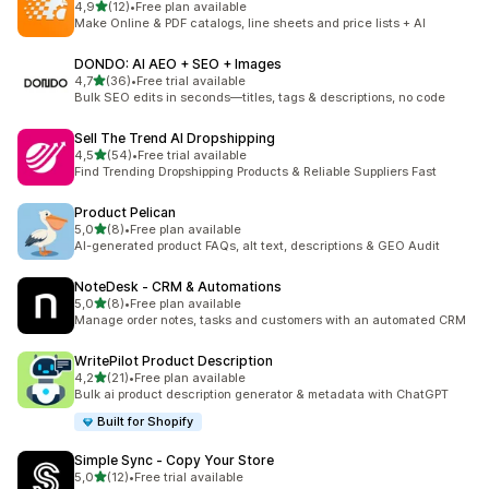
av 5 stjerner
4,9
(12)
•
Free plan available
Totalt 12 omtaler
Make Online & PDF catalogs, line sheets and price lists + AI
DONDO: AI AEO + SEO + Images
av 5 stjerner
4,7
(36)
•
Free trial available
Totalt 36 omtaler
Bulk SEO edits in seconds—titles, tags & descriptions, no code
Sell The Trend AI Dropshipping
av 5 stjerner
4,5
(54)
•
Free trial available
Totalt 54 omtaler
Find Trending Dropshipping Products & Reliable Suppliers Fast
Product Pelican
av 5 stjerner
5,0
(8)
•
Free plan available
Totalt 8 omtaler
AI-generated product FAQs, alt text, descriptions & GEO Audit
NoteDesk ‑ CRM & Automations
av 5 stjerner
5,0
(8)
•
Free plan available
Totalt 8 omtaler
Manage order notes, tasks and customers with an automated CRM
WritePilot Product Description
av 5 stjerner
4,2
(21)
•
Free plan available
Totalt 21 omtaler
Bulk ai product description generator & metadata with ChatGPT
Built for Shopify
Simple Sync ‑ Copy Your Store
av 5 stjerner
5,0
(12)
•
Free trial available
Totalt 12 omtaler