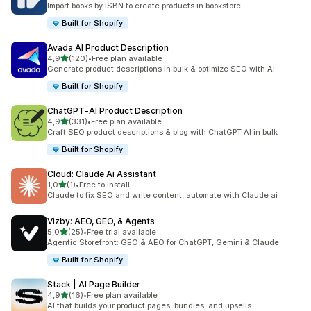
Import books by ISBN to create products in bookstore
Built for Shopify
Avada AI Product Description
av 5 stjerner
4,9
(120)
•
Free plan available
Totalt 120 omtaler
Generate product descriptions in bulk & optimize SEO with AI
Built for Shopify
ChatGPT‑AI Product Description
av 5 stjerner
4,9
(331)
•
Free plan available
Totalt 331 omtaler
Craft SEO product descriptions & blog with ChatGPT AI in bulk
Built for Shopify
Cloud: Claude Ai Assistant
av 5 stjerner
1,0
(1)
•
Free to install
Totalt 1 omtaler
Claude to fix SEO and write content, automate with Claude ai
Vizby: AEO, GEO, & Agents
av 5 stjerner
5,0
(25)
•
Free trial available
Totalt 25 omtaler
Agentic Storefront: GEO & AEO for ChatGPT, Gemini & Claude
Built for Shopify
Stack | AI Page Builder
av 5 stjerner
4,9
(16)
•
Free plan available
Totalt 16 omtaler
AI that builds your product pages, bundles, and upsells