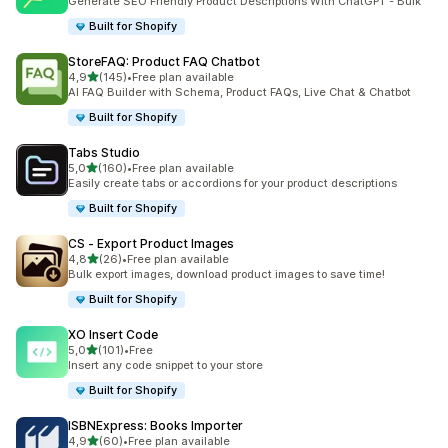
Generate SEO Friendly Product Descriptions With ChatGPT - Bulk
Built for Shopify
StoreFAQ: Product FAQ Chatbot
av 5 stjerner
4,9
(145)
•
Free plan available
Totalt 145 omtaler
AI FAQ Builder with Schema, Product FAQs, Live Chat & Chatbot
Built for Shopify
Tabs Studio
av 5 stjerner
5,0
(160)
•
Free plan available
Totalt 160 omtaler
Easily create tabs or accordions for your product descriptions
Built for Shopify
CS ‑ Export Product Images
av 5 stjerner
4,8
(26)
•
Free plan available
Totalt 26 omtaler
Bulk export images, download product images to save time!
Built for Shopify
XO Insert Code
av 5 stjerner
5,0
(101)
•
Free
Totalt 101 omtaler
Insert any code snippet to your store
Built for Shopify
ISBNExpress: Books Importer
av 5 stjerner
4,9
(60)
•
Free plan available
Totalt 60 omtaler