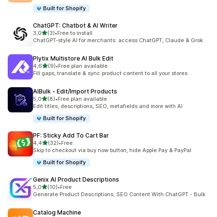
Built for Shopify
ChatGPT: Chatbot & AI Writer
av 5 stjerner
3,0
(3)
•
Free to install
Totalt 3 omtaler
ChatGPT-style AI for merchants: access ChatGPT, Claude & Grok
Plytix Multistore AI Bulk Edit
av 5 stjerner
4,6
(9)
•
Free plan available
Totalt 9 omtaler
Fill gaps, translate & sync product content to all your stores
AIBulk ‑ Edit/Import Products
av 5 stjerner
5,0
(8)
•
Free plan available
Totalt 8 omtaler
Edit titles, descriptions, SEO, metafields and more with AI
Built for Shopify
PF: Sticky Add To Cart Bar
av 5 stjerner
4,4
(32)
•
Free
Totalt 32 omtaler
Skip to checkout via buy now button, hide Apple Pay & PayPal
Built for Shopify
Genix AI Product Descriptions
av 5 stjerner
5,0
(10)
•
Free
Totalt 10 omtaler
Generate Product Descriptions, SEO Content With ChatGPT - Bulk
Catalog Machine