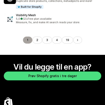
Duplicate store products, collections, metaobjects and more!
Built for Shopify
Visibility Mesh
av 5 stjerner
5,0
(2)
•
Free plan available
Totalt 2 omtaler
Measure, fix, and make AI search reads your store.
1
2
3
4
19
Vil du legge til en app?
Prøv Shopify gratis i tre dager