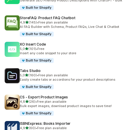
Generate SEO Friendly Product Descriptions With ChatGPT - Bulk
Built for Shopify
StoreFAQ: Product FAQ Chatbot
stelle su 5
4,9
(145)
•
Free plan available
145 recensioni totali
AI FAQ Builder with Schema, Product FAQs, Live Chat & Chatbot
Built for Shopify
XO Insert Code
stelle su 5
5,0
(101)
•
Free
101 recensioni totali
Insert any code snippet to your store
Built for Shopify
Tabs Studio
stelle su 5
5,0
(160)
•
Free plan available
160 recensioni totali
Easily create tabs or accordions for your product descriptions
Built for Shopify
CS ‑ Export Product Images
stelle su 5
4,8
(26)
•
Free plan available
26 recensioni totali
Bulk export images, download product images to save time!
Built for Shopify
ISBNExpress: Books Importer
stelle su 5
4,9
(60)
•
Free plan available
60 recensioni totali