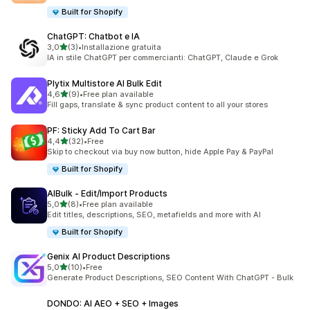
Built for Shopify
ChatGPT: Chatbot e IA
stelle su 5
3,0
(3)
•
Installazione gratuita
3 recensioni totali
IA in stile ChatGPT per commercianti: ChatGPT, Claude e Grok
Plytix Multistore AI Bulk Edit
stelle su 5
4,6
(9)
•
Free plan available
9 recensioni totali
Fill gaps, translate & sync product content to all your stores
PF: Sticky Add To Cart Bar
stelle su 5
4,4
(32)
•
Free
32 recensioni totali
Skip to checkout via buy now button, hide Apple Pay & PayPal
Built for Shopify
AIBulk ‑ Edit/Import Products
stelle su 5
5,0
(8)
•
Free plan available
8 recensioni totali
Edit titles, descriptions, SEO, metafields and more with AI
Built for Shopify
Genix AI Product Descriptions
stelle su 5
5,0
(10)
•
Free
10 recensioni totali
Generate Product Descriptions, SEO Content With ChatGPT - Bulk
DONDO: AI AEO + SEO + Images