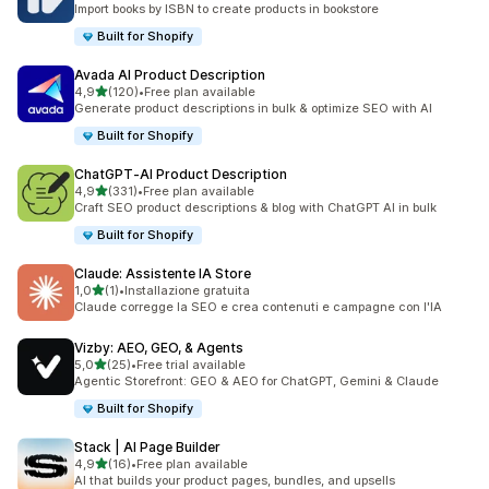
Import books by ISBN to create products in bookstore
Built for Shopify
Avada AI Product Description
stelle su 5
4,9
(120)
•
Free plan available
120 recensioni totali
Generate product descriptions in bulk & optimize SEO with AI
Built for Shopify
ChatGPT‑AI Product Description
stelle su 5
4,9
(331)
•
Free plan available
331 recensioni totali
Craft SEO product descriptions & blog with ChatGPT AI in bulk
Built for Shopify
Claude: Assistente IA Store
stelle su 5
1,0
(1)
•
Installazione gratuita
1 recensioni totali
Claude corregge la SEO e crea contenuti e campagne con l'IA
Vizby: AEO, GEO, & Agents
stelle su 5
5,0
(25)
•
Free trial available
25 recensioni totali
Agentic Storefront: GEO & AEO for ChatGPT, Gemini & Claude
Built for Shopify
Stack | AI Page Builder
stelle su 5
4,9
(16)
•
Free plan available
16 recensioni totali
AI that builds your product pages, bundles, and upsells