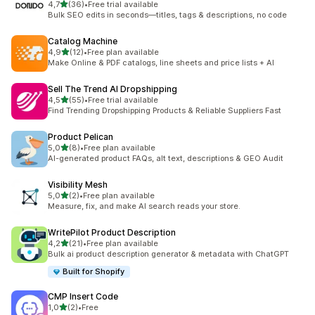
stelle su 5
4,7
(36)
•
Free trial available
36 recensioni totali
Bulk SEO edits in seconds—titles, tags & descriptions, no code
Catalog Machine
stelle su 5
4,9
(12)
•
Free plan available
12 recensioni totali
Make Online & PDF catalogs, line sheets and price lists + AI
Sell The Trend AI Dropshipping
stelle su 5
4,5
(55)
•
Free trial available
55 recensioni totali
Find Trending Dropshipping Products & Reliable Suppliers Fast
Product Pelican
stelle su 5
5,0
(8)
•
Free plan available
8 recensioni totali
AI-generated product FAQs, alt text, descriptions & GEO Audit
Visibility Mesh
stelle su 5
5,0
(2)
•
Free plan available
2 recensioni totali
Measure, fix, and make AI search reads your store.
WritePilot Product Description
stelle su 5
4,2
(21)
•
Free plan available
21 recensioni totali
Bulk ai product description generator & metadata with ChatGPT
Built for Shopify
CMP Insert Code
stelle su 5
1,0
(2)
•
Free
2 recensioni totali