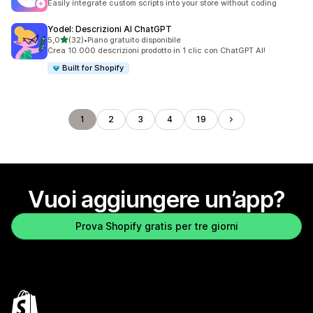
Easily integrate custom scripts into your store without coding
Yodel: Descrizioni AI ChatGPT
stelle su 5
5,0
(32)
•
Piano gratuito disponibile
32 recensioni totali
Crea 10.000 descrizioni prodotto in 1 clic con ChatGPT AI!
Built for Shopify
1
2
3
4
19
Vuoi aggiungere un’app?
Prova Shopify gratis per tre giorni