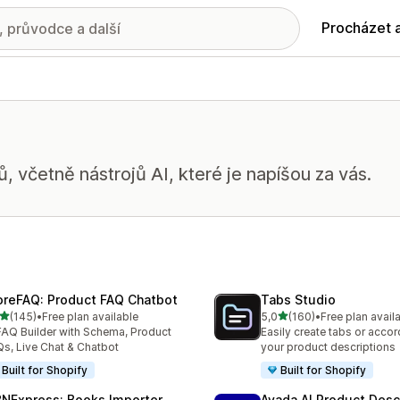
Procházet 
ů, včetně nástrojů AI, které je napíšou za vás.
oreFAQ: Product FAQ Chatbot
Tabs Studio
z 5 hvězd
z 5 hvězd
(145)
•
Free plan available
5,0
(160)
•
Free plan avail
kový počet recenzí: 145
Celkový počet recenzí: 16
FAQ Builder with Schema, Product
Easily create tabs or accor
s, Live Chat & Chatbot
your product descriptions
Built for Shopify
Built for Shopify
BNExpress: Books Importer
Avada AI Product Desc