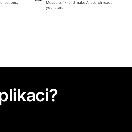
ollections,
Measure, fix, and make AI search reads
your store.
plikaci?