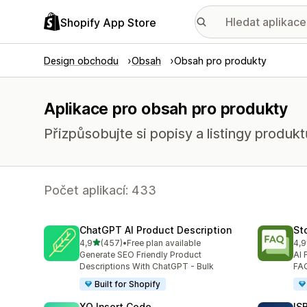
Shopify App Store
Design obchodu
Obsah
Obsah pro produkty
Aplikace pro obsah pro produkty
Přizpůsobujte si popisy a listingy produkt
Počet aplikací: 433
ChatGPT AI Product Description
St
z 5 hvězd
4,9
(457)
•
Free plan available
4,9
Celkový počet recenzí: 457
Cel
Generate SEO Friendly Product
AI 
Descriptions With ChatGPT - Bulk
FAQ
Built for Shopify
XO Insert Code
IS