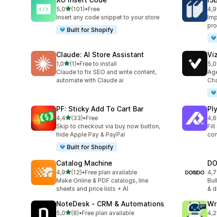
z 5 hvězd
5,0
(101)
•
Free
4,9
Celkový počet recenzí: 101
Cel
Insert any code snippet to your store
Imp
pro
Built for Shopify
Claude: AI Store Assistant
Vi
z 5 hvězd
1,0
(1)
•
Free to install
5,0
Celkový počet recenzí: 1
Cel
Claude to fix SEO and write content,
Age
automate with Claude ai
Cha
PF: Sticky Add To Cart Bar
Ply
z 5 hvězd
4,4
(33)
•
Free
4,6
Celkový počet recenzí: 33
Cel
Skip to checkout via buy now button,
Fil
hide Apple Pay & PayPal
con
Built for Shopify
Catalog Machine
DO
z 5 hvězd
4,9
(12)
•
Free plan available
4,7
Celkový počet recenzí: 12
Cel
Make Online & PDF catalogs, line
Bul
sheets and price lists + AI
& d
NoteDesk ‑ CRM & Automations
Wr
z 5 hvězd
5,0
(8)
•
Free plan available
4,2
Celkový počet recenzí: 8
Cel