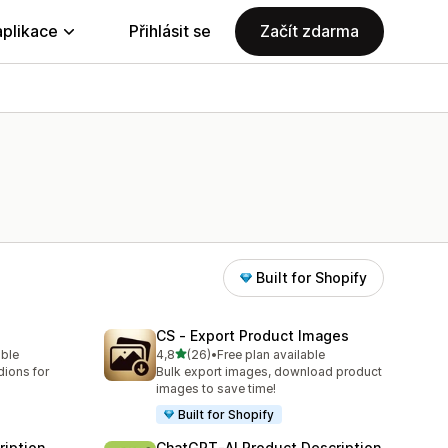
aplikace
Přihlásit se
Začít zdarma
Built for Shopify
CS ‑ Export Product Images
z 5 hvězd
able
4,8
(26)
•
Free plan available
0
Celkový počet recenzí: 26
dions for
Bulk export images, download product
images to save time!
Built for Shopify
ription
ChatGPT‑AI Product Description