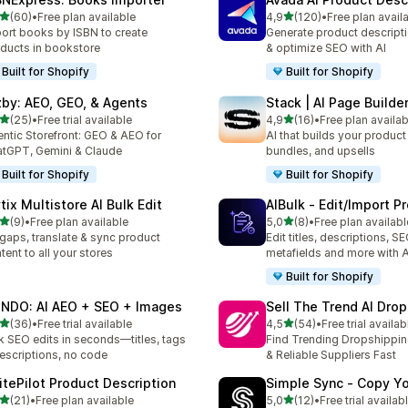
z 5 hvězd
z 5 hvězd
(60)
•
Free plan available
4,9
(120)
•
Free plan avail
kový počet recenzí: 60
Celkový počet recenzí: 12
ort books by ISBN to create
Generate product descripti
ducts in bookstore
& optimize SEO with AI
Built for Shopify
Built for Shopify
zby: AEO, GEO, & Agents
Stack | AI Page Builde
z 5 hvězd
z 5 hvězd
(25)
•
Free trial available
4,9
(16)
•
Free plan availab
kový počet recenzí: 25
Celkový počet recenzí: 16
ntic Storefront: GEO & AEO for
AI that builds your produc
tGPT, Gemini & Claude
bundles, and upsells
Built for Shopify
Built for Shopify
tix Multistore AI Bulk Edit
AIBulk ‑ Edit/Import P
z 5 hvězd
z 5 hvězd
(9)
•
Free plan available
5,0
(8)
•
Free plan availabl
kový počet recenzí: 9
Celkový počet recenzí: 8
l gaps, translate & sync product
Edit titles, descriptions, SE
tent to all your stores
metafields and more with A
Built for Shopify
NDO: AI AEO + SEO + Images
Sell The Trend AI Dro
z 5 hvězd
z 5 hvězd
(36)
•
Free trial available
4,5
(54)
•
Free trial availab
kový počet recenzí: 36
Celkový počet recenzí: 54
k SEO edits in seconds—titles, tags
Find Trending Dropshippi
escriptions, no code
& Reliable Suppliers Fast
itePilot Product Description
Simple Sync ‑ Copy Yo
z 5 hvězd
z 5 hvězd
(21)
•
Free plan available
5,0
(12)
•
Free trial availab
kový počet recenzí: 21
Celkový počet recenzí: 12