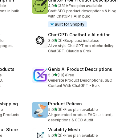
z 5 hvězd
able
4,9
(331)
•
Free plan available
0
Celkový počet recenzí: 331
ons in bulk
Craft SEO product descriptions & blog
with ChatGPT AI in bulk
Built for Shopify
r
ChatGPT: Chatbot a AI editor
z 5 hvězd
le
3,0
(3)
•
Bezplatná instalace
Celkový počet recenzí: 3
t pages,
AI ve stylu ChatGPT pro obchodníky:
ChatGPT, Claude a Grok
roducts
Genix AI Product Descriptions
z 5 hvězd
e
5,0
(10)
•
Free
Celkový počet recenzí: 10
O,
Generate Product Descriptions, SEO
I
Content With ChatGPT - Bulk
pshipping
Product Pelican
z 5 hvězd
le
5,0
(8)
•
Free plan available
Celkový počet recenzí: 8
ng Products
AI-generated product FAQs, alt text,
descriptions & GEO Audit
ur Store
Visibility Mesh
z 5 hvězd
le
5,0
(2)
•
Free plan available
Celkový počet recenzí: 2