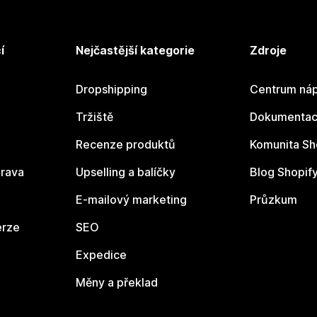
í
Nejčastější kategorie
Zdroje
Dropshipping
Centrum náp
Tržiště
Dokumentace
Recenze produktů
Komunita Sh
rava
Upselling a balíčky
Blog Shopif
E-mailový marketing
Průzkum
erze
SEO
Expedice
Měny a překlad