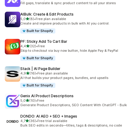
Celkový počet recenzí: 9
Fill gaps, translate & sync product content to all your stores
AIBulk: Create & Edit Products
z 5 hvězd
5,0
(8)
•
Free plan available
Celkový počet recenzí: 8
Create and improve products in bulk with AI you control.
Built for Shopify
PF: Sticky Add To Cart Bar
z 5 hvězd
4,4
(32)
•
Free
Celkový počet recenzí: 32
Skip to checkout via buy now button, hide Apple Pay & PayPal
Built for Shopify
Stack | AI Page Builder
z 5 hvězd
4,9
(16)
•
Free plan available
Celkový počet recenzí: 16
AI that builds your product pages, bundles, and upsells
Built for Shopify
Genix AI Product Descriptions
z 5 hvězd
5,0
(10)
•
Free
Celkový počet recenzí: 10
Generate Product Descriptions, SEO Content With ChatGPT - Bulk
DONDO: AI AEO + SEO + Images
z 5 hvězd
4,7
(36)
•
Free trial available
Celkový počet recenzí: 36
Bulk SEO edits in seconds—titles, tags & descriptions, no code