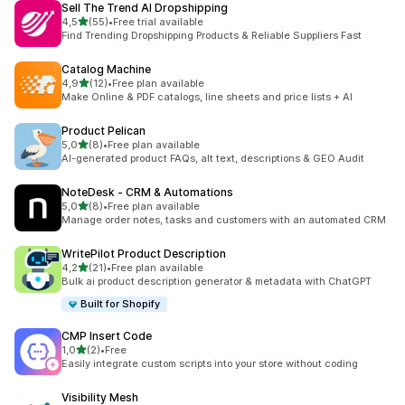
Sell The Trend AI Dropshipping
z 5 hvězd
4,5
(55)
•
Free trial available
Celkový počet recenzí: 55
Find Trending Dropshipping Products & Reliable Suppliers Fast
Catalog Machine
z 5 hvězd
4,9
(12)
•
Free plan available
Celkový počet recenzí: 12
Make Online & PDF catalogs, line sheets and price lists + AI
Product Pelican
z 5 hvězd
5,0
(8)
•
Free plan available
Celkový počet recenzí: 8
AI-generated product FAQs, alt text, descriptions & GEO Audit
NoteDesk ‑ CRM & Automations
z 5 hvězd
5,0
(8)
•
Free plan available
Celkový počet recenzí: 8
Manage order notes, tasks and customers with an automated CRM
WritePilot Product Description
z 5 hvězd
4,2
(21)
•
Free plan available
Celkový počet recenzí: 21
Bulk ai product description generator & metadata with ChatGPT
Built for Shopify
CMP Insert Code
z 5 hvězd
1,0
(2)
•
Free
Celkový počet recenzí: 2
Easily integrate custom scripts into your store without coding
Visibility Mesh