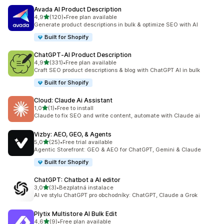
Avada AI Product Description
z 5 hvězd
4,9
(120)
•
Free plan available
Celkový počet recenzí: 120
Generate product descriptions in bulk & optimize SEO with AI
Built for Shopify
ChatGPT‑AI Product Description
z 5 hvězd
4,9
(331)
•
Free plan available
Celkový počet recenzí: 331
Craft SEO product descriptions & blog with ChatGPT AI in bulk
Built for Shopify
Cloud: Claude Ai Assistant
z 5 hvězd
1,0
(1)
•
Free to install
Celkový počet recenzí: 1
Claude to fix SEO and write content, automate with Claude ai
Vizby: AEO, GEO, & Agents
z 5 hvězd
5,0
(25)
•
Free trial available
Celkový počet recenzí: 25
Agentic Storefront: GEO & AEO for ChatGPT, Gemini & Claude
Built for Shopify
ChatGPT: Chatbot a AI editor
z 5 hvězd
3,0
(3)
•
Bezplatná instalace
Celkový počet recenzí: 3
AI ve stylu ChatGPT pro obchodníky: ChatGPT, Claude a Grok
Plytix Multistore AI Bulk Edit
z 5 hvězd
4,6
(9)
•
Free plan available