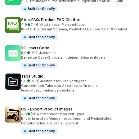
SEO-freundliche Produktbeschreibungen mit ChatGPT - Bulk
Built for Shopify
StoreFAQ: Product FAQ Chatbot
von 5 Sternen
4,9
(146)
•
Kostenloser Plan verfügbar
146 Rezensionen insgesamt
KI-FAQ-Builder mit Schema, Produkt-FAQs, Live-Chat & Chatbot
Built for Shopify
XO Insert Code
von 5 Sternen
5,0
(101)
•
Kostenlos
101 Rezensionen insgesamt
Beliebige Code-Snippets in deinen Shop einfügen
Built for Shopify
Tabs Studio
von 5 Sternen
5,0
(160)
•
Kostenloser Plan verfügbar
160 Rezensionen insgesamt
Ganz einfach Tabs oder Akkordeons für deine
Produktbeschreibungen erstellen
Built for Shopify
CS ‑ Export Product Images
von 5 Sternen
4,8
(26)
•
Kostenloser Plan verfügbar
26 Rezensionen insgesamt
Bilder in großen Mengen exportieren und Produktbilder
herunterladen, um Zeit zu sparen!
Built for Shopify