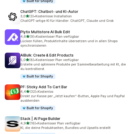
Built for Shopify
ChatGPT: Chatbot‑ und KI‑Autor
von 5 Sternen
3,0
(3)
•
Kostenlose Installation
3 Rezensionen insgesamt
ChatGPT-artige KI für Händler: ChatGPT, Claude und Grok
Plytix Multistore AI Bulk Edit
von 5 Sternen
4,6
(9)
•
Kostenloser Plan verfügbar
9 Rezensionen insgesamt
Lücken füllen, Produktinhalte übersetzen und in allen Shops
synchronisieren
AIBulk: Create & Edit Products
von 5 Sternen
5,0
(8)
•
Kostenloser Plan verfügbar
8 Rezensionen insgesamt
Erstelle und optimiere Produkte per Sammelbearbeitung mit KI, die
du kontrollierst.
Built for Shopify
PF: Sticky Add To Cart Bar
von 5 Sternen
4,4
(32)
•
Kostenlos
32 Rezensionen insgesamt
Direkt zur Kasse per „Jetzt kaufen“-Button, Apple Pay und PayPal
ausblenden
Built for Shopify
Stack | AI Page Builder
von 5 Sternen
4,9
(16)
•
Kostenloser Plan verfügbar
16 Rezensionen insgesamt
KI, die deine Produktseiten, Bundles und Upsells erstellt