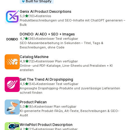
Built for Shopify
Genix AI Product Descriptions
von 5 Sternen
5,0
(10)
•
Kostenlos
10 Rezensionen insgesamt
Produktbeschreibungen und SEO-Inhalte mit ChatGPT generieren –
Bulk
DONDO: AI AEO + SEO + Images
von 5 Sternen
4,7
(36)
•
Kostenloser Test verfügbar
36 Rezensionen insgesamt
SEO-Massenbearbeitung in Sekunden – Titel, Tags &
Beschreibungen, ohne Code
Catalog Machine
von 5 Sternen
4,9
(12)
•
Kostenloser Plan verfügbar
12 Rezensionen insgesamt
Online- und PDF-Kataloge, Line-Sheets und Preislisten + KI
erstellen
Sell The Trend AI Dropshipping
von 5 Sternen
4,5
(54)
•
Kostenloser Test verfügbar
54 Rezensionen insgesamt
Angesagte Dropshipping-Produkte und zuverlässige Lieferanten
schnell finden
Product Pelican
von 5 Sternen
5,0
(8)
•
Kostenloser Plan verfügbar
8 Rezensionen insgesamt
KI-generierte Produkt-FAQs, Alt-Texte, Beschreibungen & GEO-
Audit
WritePilot Product Description
von 5 Sternen
4,2
(21)
•
Kostenloser Plan verfügbar