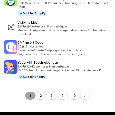
21 Rezensionen insgesamt
Bulk-Generator für KI-Produktbeschreibungen und Metadaten mit
ChatGPT
Built for Shopify
Visibility Mesh
von 5 Sternen
5,0
(2)
•
Kostenloser Plan verfügbar
2 Rezensionen insgesamt
Messen, korrigieren und dafür sorgen, dass die KI-Suche deinen
Shop liest.
CMP Insert Code
von 5 Sternen
1,0
(2)
•
Kostenlos
2 Rezensionen insgesamt
Benutzerdefinierte Skripte ganz einfach ohne
Programmierkenntnisse in deinen Shop integrieren
Yodel – KI‑Beschreibungen
von 5 Sternen
5,0
(32)
•
Kostenloser Plan verfügbar
32 Rezensionen insgesamt
10.000 Produktbeschreibungen mit einem Klick erstellen – KI
Built for Shopify
1
2
3
4
19