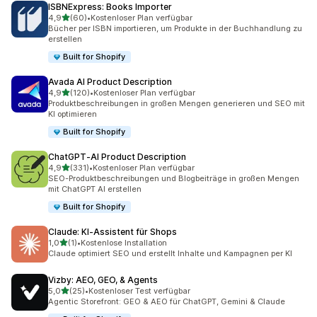
ISBNExpress: Books Importer
von 5 Sternen
4,9
(60)
•
Kostenloser Plan verfügbar
60 Rezensionen insgesamt
Bücher per ISBN importieren, um Produkte in der Buchhandlung zu
erstellen
Built for Shopify
Avada AI Product Description
von 5 Sternen
4,9
(120)
•
Kostenloser Plan verfügbar
120 Rezensionen insgesamt
Produktbeschreibungen in großen Mengen generieren und SEO mit
KI optimieren
Built for Shopify
ChatGPT‑AI Product Description
von 5 Sternen
4,9
(331)
•
Kostenloser Plan verfügbar
331 Rezensionen insgesamt
SEO-Produktbeschreibungen und Blogbeiträge in großen Mengen
mit ChatGPT AI erstellen
Built for Shopify
Claude: KI‑Assistent für Shops
von 5 Sternen
1,0
(1)
•
Kostenlose Installation
1 Rezensionen insgesamt
Claude optimiert SEO und erstellt Inhalte und Kampagnen per KI
Vizby: AEO, GEO, & Agents
von 5 Sternen
5,0
(25)
•
Kostenloser Test verfügbar
25 Rezensionen insgesamt
Agentic Storefront: GEO & AEO für ChatGPT, Gemini & Claude