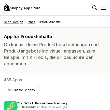
Shopify App Store
Shop-Design
Inhalt
Produktinhalte
App für Produktinhalte
Du kannst deine Produktbeschreibungen und
Produktangebote individuell anpassen, zum
Beispiel mit KI-Tools, die dir das Schreiben
abnehmen.
435 Apps
Built for Shopify
ChatGPT‑AI Produktbeschreibung
von 5 Sternen
4,9
(458)
•
Kostenloser Plan verfügbar
458 Rezensionen insgesamt