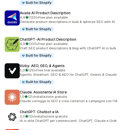
Built for Shopify
Avada AI Product Description
stelle su 5
4,9
(120)
•
Free plan available
120 recensioni totali
Generate product descriptions in bulk & optimize SEO with AI
Built for Shopify
ChatGPT‑AI Product Description
stelle su 5
4,9
(331)
•
Free plan available
331 recensioni totali
Craft SEO product descriptions & blog with ChatGPT AI in bulk
Built for Shopify
Vizby: AEO, GEO, & Agents
stelle su 5
5,0
(25)
•
Free trial available
25 recensioni totali
Agentic Storefront: GEO & AEO for ChatGPT, Gemini & Claude
Built for Shopify
Claude: Assistente IA Store
stelle su 5
1,0
(2)
•
Installazione gratuita
2 recensioni totali
Claude corregge la SEO e crea contenuti e campagne con l'IA
ChatGPT: Chatbot e IA
stelle su 5
3,0
(3)
•
Installazione gratuita
3 recensioni totali
IA in stile ChatGPT per commercianti: ChatGPT, Claude e Grok