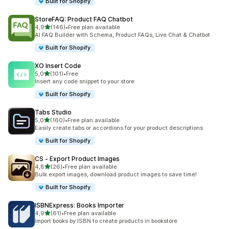
Built for Shopify
StoreFAQ: Product FAQ Chatbot
stelle su 5
4,9
(146)
•
Free plan available
146 recensioni totali
AI FAQ Builder with Schema, Product FAQs, Live Chat & Chatbot
Built for Shopify
XO Insert Code
stelle su 5
5,0
(101)
•
Free
101 recensioni totali
Insert any code snippet to your store
Built for Shopify
Tabs Studio
stelle su 5
5,0
(160)
•
Free plan available
160 recensioni totali
Easily create tabs or accordions for your product descriptions
Built for Shopify
CS ‑ Export Product Images
stelle su 5
4,8
(26)
•
Free plan available
26 recensioni totali
Bulk export images, download product images to save time!
Built for Shopify
ISBNExpress: Books Importer
stelle su 5
4,9
(61)
•
Free plan available
61 recensioni totali
Import books by ISBN to create products in bookstore