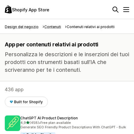
Shopify App Store
Design del negozio
Contenuti
Contenuti relativi ai prodotti
App per contenuti relativi ai prodotti
Personalizza le descrizioni e le inserzioni dei tuoi
prodotti con strumenti basati sull’IA che
scriveranno per te i contenuti.
436 app
Built for Shopify
ChatGPT AI Product Description
stelle su 5
4,9
(458)
•
Free plan available
458 recensioni totali
Generate SEO Friendly Product Descriptions With ChatGPT - Bulk