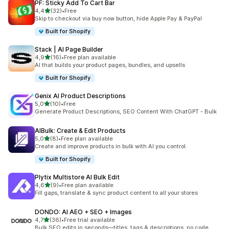
PF: Sticky Add To Cart Bar
stelle su 5
4,4
(32)
•
Free
32 recensioni totali
Skip to checkout via buy now button, hide Apple Pay & PayPal
Built for Shopify
Stack | AI Page Builder
stelle su 5
4,9
(16)
•
Free plan available
16 recensioni totali
AI that builds your product pages, bundles, and upsells
Built for Shopify
Genix AI Product Descriptions
stelle su 5
5,0
(10)
•
Free
10 recensioni totali
Generate Product Descriptions, SEO Content With ChatGPT - Bulk
AIBulk: Create & Edit Products
stelle su 5
5,0
(8)
•
Free plan available
8 recensioni totali
Create and improve products in bulk with AI you control.
Built for Shopify
Plytix Multistore AI Bulk Edit
stelle su 5
4,6
(9)
•
Free plan available
9 recensioni totali
Fill gaps, translate & sync product content to all your stores
DONDO: AI AEO + SEO + Images
stelle su 5
4,7
(36)
•
Free trial available
36 recensioni totali
Bulk SEO edits in seconds—titles, tags & descriptions, no code