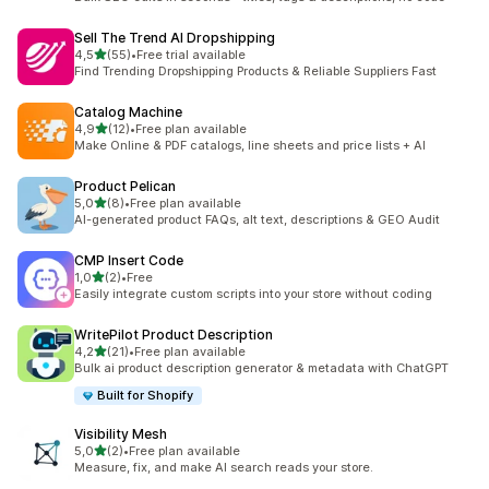
Sell The Trend AI Dropshipping
stelle su 5
4,5
(55)
•
Free trial available
55 recensioni totali
Find Trending Dropshipping Products & Reliable Suppliers Fast
Catalog Machine
stelle su 5
4,9
(12)
•
Free plan available
12 recensioni totali
Make Online & PDF catalogs, line sheets and price lists + AI
Product Pelican
stelle su 5
5,0
(8)
•
Free plan available
8 recensioni totali
AI-generated product FAQs, alt text, descriptions & GEO Audit
CMP Insert Code
stelle su 5
1,0
(2)
•
Free
2 recensioni totali
Easily integrate custom scripts into your store without coding
WritePilot Product Description
stelle su 5
4,2
(21)
•
Free plan available
21 recensioni totali
Bulk ai product description generator & metadata with ChatGPT
Built for Shopify
Visibility Mesh
stelle su 5
5,0
(2)
•
Free plan available
2 recensioni totali
Measure, fix, and make AI search reads your store.