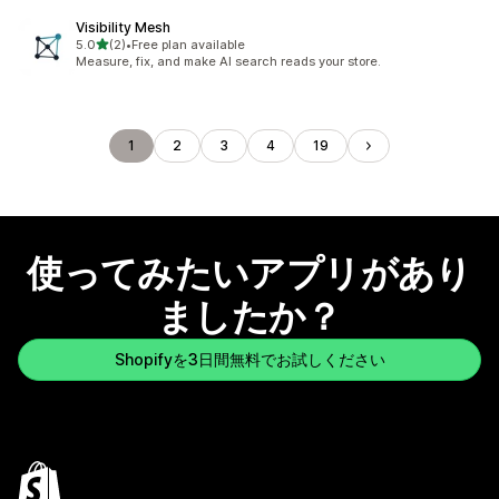
Visibility Mesh
5つ星中
5.0
(2)
•
Free plan available
合計レビュー数：2件
Measure, fix, and make AI search reads your store.
1
2
3
4
19
使ってみたいアプリがあり
ましたか？
Shopifyを3日間無料でお試しください