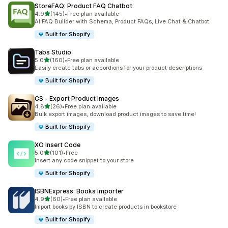
StoreFAQ: Product FAQ Chatbot
5つ星中
4.9
(145)
•
Free plan available
合計レビュー数：145件
AI FAQ Builder with Schema, Product FAQs, Live Chat & Chatbot
Built for Shopify
Tabs Studio
5つ星中
5.0
(160)
•
Free plan available
合計レビュー数：160件
Easily create tabs or accordions for your product descriptions
Built for Shopify
CS ‑ Export Product Images
5つ星中
4.8
(26)
•
Free plan available
合計レビュー数：26件
Bulk export images, download product images to save time!
Built for Shopify
XO Insert Code
5つ星中
5.0
(101)
•
Free
合計レビュー数：101件
Insert any code snippet to your store
Built for Shopify
ISBNExpress: Books Importer
5つ星中
4.9
(60)
•
Free plan available
合計レビュー数：60件
Import books by ISBN to create products in bookstore
Built for Shopify