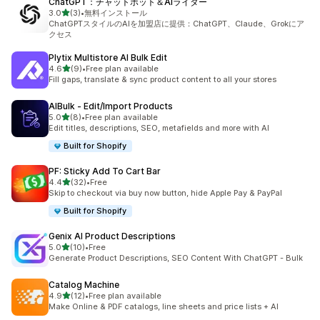
ChatGPT：チャットボット＆AIライター
5つ星中
3.0
(3)
•
無料インストール
合計レビュー数：3件
ChatGPTスタイルのAIを加盟店に提供：ChatGPT、Claude、Grokにア
クセス
Plytix Multistore AI Bulk Edit
5つ星中
4.6
(9)
•
Free plan available
合計レビュー数：9件
Fill gaps, translate & sync product content to all your stores
AIBulk ‑ Edit/Import Products
5つ星中
5.0
(8)
•
Free plan available
合計レビュー数：8件
Edit titles, descriptions, SEO, metafields and more with AI
Built for Shopify
PF: Sticky Add To Cart Bar
5つ星中
4.4
(32)
•
Free
合計レビュー数：32件
Skip to checkout via buy now button, hide Apple Pay & PayPal
Built for Shopify
Genix AI Product Descriptions
5つ星中
5.0
(10)
•
Free
合計レビュー数：10件
Generate Product Descriptions, SEO Content With ChatGPT - Bulk
Catalog Machine
5つ星中
4.9
(12)
•
Free plan available
合計レビュー数：12件
Make Online & PDF catalogs, line sheets and price lists + AI