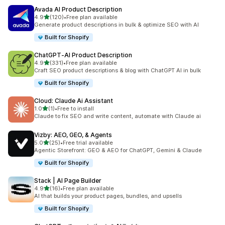
Avada AI Product Description
5つ星中
4.9
(120)
•
Free plan available
合計レビュー数：120件
Generate product descriptions in bulk & optimize SEO with AI
Built for Shopify
ChatGPT‑AI Product Description
5つ星中
4.9
(331)
•
Free plan available
合計レビュー数：331件
Craft SEO product descriptions & blog with ChatGPT AI in bulk
Built for Shopify
Cloud: Claude Ai Assistant
5つ星中
1.0
(1)
•
Free to install
合計レビュー数：1件
Claude to fix SEO and write content, automate with Claude ai
Vizby: AEO, GEO, & Agents
5つ星中
5.0
(25)
•
Free trial available
合計レビュー数：25件
Agentic Storefront: GEO & AEO for ChatGPT, Gemini & Claude
Built for Shopify
Stack | AI Page Builder
5つ星中
4.9
(16)
•
Free plan available
合計レビュー数：16件
AI that builds your product pages, bundles, and upsells
Built for Shopify