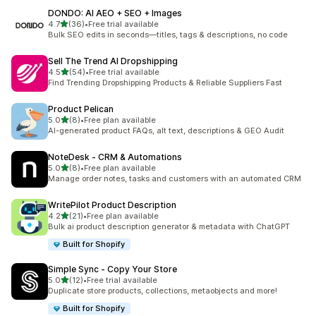
DONDO: AI AEO + SEO + Images
5つ星中
4.7
(36)
•
Free trial available
合計レビュー数：36件
Bulk SEO edits in seconds—titles, tags & descriptions, no code
Sell The Trend AI Dropshipping
5つ星中
4.5
(54)
•
Free trial available
合計レビュー数：54件
Find Trending Dropshipping Products & Reliable Suppliers Fast
Product Pelican
5つ星中
5.0
(8)
•
Free plan available
合計レビュー数：8件
AI-generated product FAQs, alt text, descriptions & GEO Audit
NoteDesk ‑ CRM & Automations
5つ星中
5.0
(8)
•
Free plan available
合計レビュー数：8件
Manage order notes, tasks and customers with an automated CRM
WritePilot Product Description
5つ星中
4.2
(21)
•
Free plan available
合計レビュー数：21件
Bulk ai product description generator & metadata with ChatGPT
Built for Shopify
Simple Sync ‑ Copy Your Store
5つ星中
5.0
(12)
•
Free trial available
合計レビュー数：12件
Duplicate store products, collections, metaobjects and more!
Built for Shopify