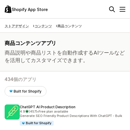
Shopify App Store
ストアデザイン
コンテンツ
商品コンテンツ
商品コンテンツアプリ
商品説明や商品リストを自動作成するAIツールなど
を活用してカスタマイズできます。
434個のアプリ
Built for Shopify
ChatGPT AI Product Description
5つ星中
4.9
(457)
•
Free plan available
合計レビュー数：457件
Generate SEO Friendly Product Descriptions With ChatGPT - Bulk
Built for Shopify