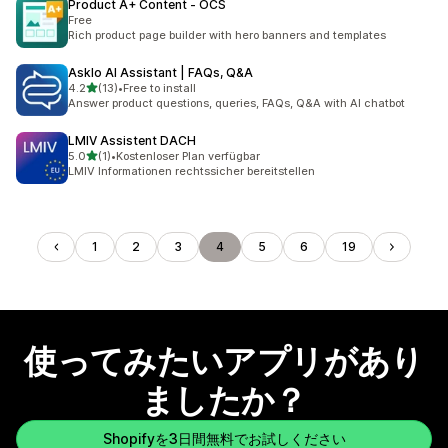
Product A+ Content ‑ OCS
Free
Rich product page builder with hero banners and templates
Asklo AI Assistant | FAQs, Q&A
5つ星中
4.2
(13)
•
Free to install
合計レビュー数：13件
Answer product questions, queries, FAQs, Q&A with AI chatbot
LMIV Assistent DACH
5つ星中
5.0
(1)
•
Kostenloser Plan verfügbar
合計レビュー数：1件
LMIV Informationen rechtssicher bereitstellen
1
2
3
4
5
6
19
使ってみたいアプリがあり
ましたか？
Shopifyを3日間無料でお試しください