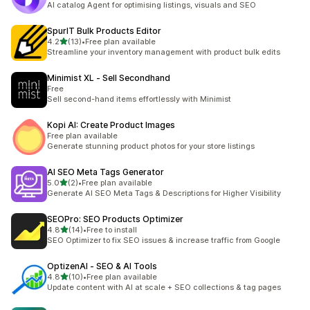
AI catalog Agent for optimising listings, visuals and SEO
SpurIT Bulk Products Editor
5つ星中
4.2
(13)
•
Free plan available
合計レビュー数：13件
Streamline your inventory management with product bulk edits
Minimist XL ‑ Sell Secondhand
Free
Sell second-hand items effortlessly with Minimist
Kopi AI: Create Product Images
Free plan available
Generate stunning product photos for your store listings
AI SEO Meta Tags Generator
5つ星中
5.0
(2)
•
Free plan available
合計レビュー数：2件
Generate AI SEO Meta Tags & Descriptions for Higher Visibility
SEOPro: SEO Products Optimizer
5つ星中
4.8
(14)
•
Free to install
合計レビュー数：14件
SEO Optimizer to fix SEO issues & increase traffic from Google
OptizenAI ‑ SEO & AI Tools
5つ星中
4.8
(10)
•
Free plan available
合計レビュー数：10件
Update content with AI at scale + SEO collections & tag pages