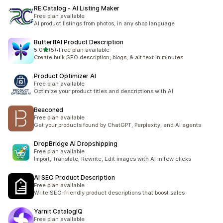
RE:Catalog ‑ AI Listing Maker
Free plan available
AI product listings from photos, in any shop language
ButterflAI Product Description
5つ星中
5.0
(5)
•
Free plan available
合計レビュー数：5件
Create bulk SEO description, blogs, & alt text in minutes
Product Optimizer AI
Free plan available
Optimize your product titles and descriptions with AI
Beaconed
Free plan available
Get your products found by ChatGPT, Perplexity, and AI agents
DropBridge AI Dropshipping
Free plan available
Import, Translate, Rewrite, Edit images with AI in few clicks
AI SEO Product Description
Free plan available
Write SEO-friendly product descriptions that boost sales
Yarnit CatalogIQ
Free plan available