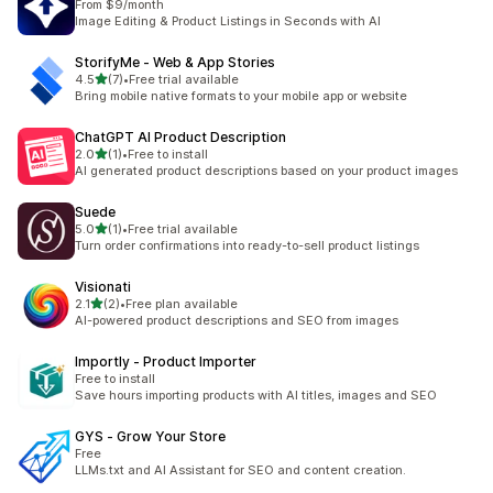
From $9/month
Image Editing & Product Listings in Seconds with AI
StorifyMe ‑ Web & App Stories
5つ星中
4.5
(7)
•
Free trial available
合計レビュー数：7件
Bring mobile native formats to your mobile app or website
ChatGPT AI Product Description
5つ星中
2.0
(1)
•
Free to install
合計レビュー数：1件
AI generated product descriptions based on your product images
Suede
5つ星中
5.0
(1)
•
Free trial available
合計レビュー数：1件
Turn order confirmations into ready-to-sell product listings
Visionati
5つ星中
2.1
(2)
•
Free plan available
合計レビュー数：2件
AI-powered product descriptions and SEO from images
Importly ‑ Product Importer
Free to install
Save hours importing products with AI titles, images and SEO
GYS ‑ Grow Your Store
Free
LLMs.txt and AI Assistant for SEO and content creation.