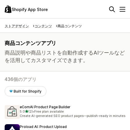
Shopify App Store
ストアデザイン
コンテンツ
商品コンテンツ
商品コンテンツアプリ
商品説明や商品リストを自動作成するAIツールなど
を活用してカスタマイズできます。
436個のアプリ
Built for Shopify
eComAI Product Page Builder
5つ星中
5.0
(2)
•
Free plan available
合計レビュー数：2件
Create AI-generated SEO product pages—publish-ready in minutes
Proload AI: Product Upload