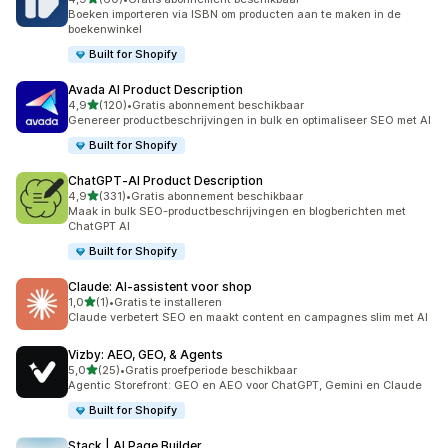
60 recensies in totaal
Boeken importeren via ISBN om producten aan te maken in de
boekenwinkel
Built for Shopify
Avada AI Product Description
van 5 sterren
4,9
(120)
•
Gratis abonnement beschikbaar
120 recensies in totaal
Genereer productbeschrijvingen in bulk en optimaliseer SEO met AI
Built for Shopify
ChatGPT‑AI Product Description
van 5 sterren
4,9
(331)
•
Gratis abonnement beschikbaar
331 recensies in totaal
Maak in bulk SEO-productbeschrijvingen en blogberichten met
ChatGPT AI
Built for Shopify
Claude: AI‑assistent voor shop
van 5 sterren
1,0
(1)
•
Gratis te installeren
1 recensies in totaal
Claude verbetert SEO en maakt content en campagnes slim met AI
Vizby: AEO, GEO, & Agents
van 5 sterren
5,0
(25)
•
Gratis proefperiode beschikbaar
25 recensies in totaal
Agentic Storefront: GEO en AEO voor ChatGPT, Gemini en Claude
Built for Shopify
Stack | AI Page Builder