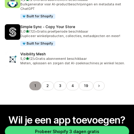
21 recensies in totaal
Bulkgenerator voor AI-productbeschrijvingen en metadata met
ChatGPT
Built for Shopify
Simple Sync ‑ Copy Your Store
van 5 sterren
5,0
(12)
•
Gratis proefperiode beschikbaar
12 recensies in totaal
Dupliceer winkelproducten, collecties, metaobjecten en meer!
Built for Shopify
Visibility Mesh
van 5 sterren
5,0
(2)
•
Gratis abonnement beschikbaar
2 recensies in totaal
Meten, oplossen en zorgen dat AI-zoekmachines je winkel lezen.
1
2
3
4
19
Wil je een app toevoegen?
Probeer Shopify 3 dagen gratis