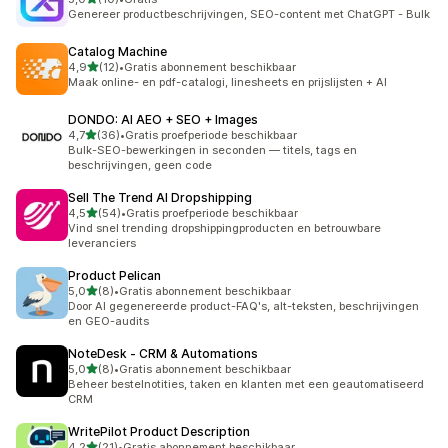
10 recensies in totaal
Genereer productbeschrijvingen, SEO-content met ChatGPT - Bulk
Catalog Machine
van 5 sterren
4,9
(12)
•
Gratis abonnement beschikbaar
12 recensies in totaal
Maak online- en pdf-catalogi, linesheets en prijslijsten + AI
DONDO: AI AEO + SEO + Images
van 5 sterren
4,7
(36)
•
Gratis proefperiode beschikbaar
36 recensies in totaal
Bulk-SEO-bewerkingen in seconden — titels, tags en
beschrijvingen, geen code
Sell The Trend AI Dropshipping
van 5 sterren
4,5
(54)
•
Gratis proefperiode beschikbaar
54 recensies in totaal
Vind snel trending dropshippingproducten en betrouwbare
leveranciers
Product Pelican
van 5 sterren
5,0
(8)
•
Gratis abonnement beschikbaar
8 recensies in totaal
Door AI gegenereerde product-FAQ's, alt-teksten, beschrijvingen
en GEO-audits
NoteDesk ‑ CRM & Automations
van 5 sterren
5,0
(8)
•
Gratis abonnement beschikbaar
8 recensies in totaal
Beheer bestelnotities, taken en klanten met een geautomatiseerd
CRM
WritePilot Product Description
van 5 sterren
4,2
(21)
•
Gratis abonnement beschikbaar