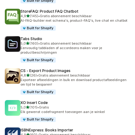
Built for Shopify
StoreFAQ: Product FAQ Chatbot
van 5 sterren
4,9
(145)
•
Gratis abonnement beschikbaar
145 recensies in totaal
AI-FAQ-builder met schema's, product-FAQ's, live chat en chatbot
Built for Shopify
Tabs Studio
van 5 sterren
5,0
(160)
•
Gratis abonnement beschikbaar
160 recensies in totaal
Eenvoudig tabbladen of accordeons maken voor je
productbeschrijvingen
Built for Shopify
CS ‑ Export Product Images
van 5 sterren
4,8
(26)
•
Gratis abonnement beschikbaar
26 recensies in totaal
Exporteer afbeeldingen in bulk en download productafbeeldingen
om tijd te besparen!
Built for Shopify
XO Insert Code
van 5 sterren
5,0
(101)
•
Gratis
101 recensies in totaal
Elk gewenst codefragment toevoegen aan je winkel
Built for Shopify
ISBNExpress: Books Importer
van 5 sterren
4,9
(60)
•
Gratis abonnement beschikbaar