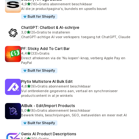
van 5 sterren
4,9
(16)
•
Gratis abonnement beschikbaar
16 recensies in totaal
AI die je productpagina's, bundels en upsells bouwt
Built for Shopify
ChatGPT: Chatbot & AI‑schrijve
van 5 sterren
3,0
(3)
•
Gratis te installeren
3 recensies in totaal
ChatGPT-achtige AI voor verkopers: toegang tot ChatGPT, Claude
PF: Sticky Add To Cart Bar
van 5 sterren
4,4
(33)
•
Gratis
33 recensies in totaal
Direct afrekenen via de 'Nu kopen'-knop, verberg Apple Pay en
PayPal
Built for Shopify
Plytix Multistore AI Bulk Edit
van 5 sterren
4,6
(9)
•
Gratis abonnement beschikbaar
9 recensies in totaal
Vul ontbrekende gegevens aan, vertaal en synchroniseer
productcontent in al je winkels
AIBulk ‑ Edit/Import Products
van 5 sterren
5,0
(8)
•
Gratis abonnement beschikbaar
8 recensies in totaal
Bewerk titels, beschrijvingen, SEO, metavelden en meer met AI
Built for Shopify
Genix AI Product Descriptions
van 5 sterren
5,0
(10)
•
Gratis