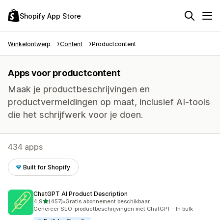
Shopify App Store
Winkelontwerp
Content
Productcontent
Apps voor productcontent
Maak je productbeschrijvingen en
productvermeldingen op maat, inclusief AI-tools
die het schrijfwerk voor je doen.
434 apps
Built for Shopify
ChatGPT AI Product Description
van 5 sterren
4,9
(457)
•
Gratis abonnement beschikbaar
457 recensies in totaal
Genereer SEO-productbeschrijvingen met ChatGPT - In bulk