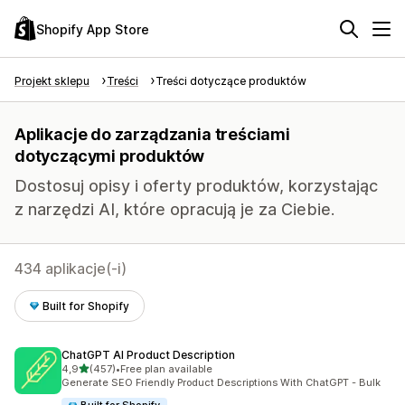
Shopify App Store
Projekt sklepu
Treści
Treści dotyczące produktów
Aplikacje do zarządzania treściami
dotyczącymi produktów
Dostosuj opisy i oferty produktów, korzystając
z narzędzi AI, które opracują je za Ciebie.
434 aplikacje(-i)
Built for Shopify
ChatGPT AI Product Description
na 5 gwiazdek
4,9
(457)
•
Free plan available
Łączna liczba recenzji: 457
Generate SEO Friendly Product Descriptions With ChatGPT - Bulk