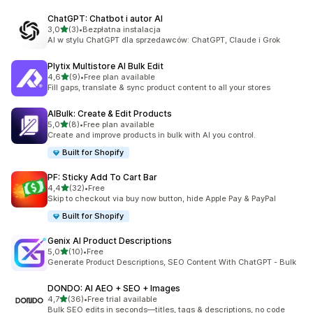
ChatGPT: Chatbot i autor AI
na 5 gwiazdek
3,0
(3)
•
Bezpłatna instalacja
Łączna liczba recenzji: 3
AI w stylu ChatGPT dla sprzedawców: ChatGPT, Claude i Grok
Plytix Multistore AI Bulk Edit
na 5 gwiazdek
4,6
(9)
•
Free plan available
Łączna liczba recenzji: 9
Fill gaps, translate & sync product content to all your stores
AIBulk: Create & Edit Products
na 5 gwiazdek
5,0
(8)
•
Free plan available
Łączna liczba recenzji: 8
Create and improve products in bulk with AI you control.
Built for Shopify
PF: Sticky Add To Cart Bar
na 5 gwiazdek
4,4
(32)
•
Free
Łączna liczba recenzji: 32
Skip to checkout via buy now button, hide Apple Pay & PayPal
Built for Shopify
Genix AI Product Descriptions
na 5 gwiazdek
5,0
(10)
•
Free
Łączna liczba recenzji: 10
Generate Product Descriptions, SEO Content With ChatGPT - Bulk
DONDO: AI AEO + SEO + Images
na 5 gwiazdek
4,7
(36)
•
Free trial available
Łączna liczba recenzji: 36
Bulk SEO edits in seconds—titles, tags & descriptions, no code