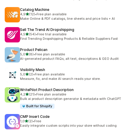
Catalog Machine
na 5 gwiazdek
4,9
(12)
•
Free plan available
Łączna liczba recenzji: 12
Make Online & PDF catalogs, line sheets and price lists + AI
Sell The Trend AI Dropshipping
na 5 gwiazdek
4,5
(54)
•
Free trial available
Łączna liczba recenzji: 54
Find Trending Dropshipping Products & Reliable Suppliers Fast
Product Pelican
na 5 gwiazdek
5,0
(8)
•
Free plan available
Łączna liczba recenzji: 8
AI-generated product FAQs, alt text, descriptions & GEO Audit
Visibility Mesh
na 5 gwiazdek
5,0
(2)
•
Free plan available
Łączna liczba recenzji: 2
Measure, fix, and make AI search reads your store.
WritePilot Product Description
na 5 gwiazdek
4,2
(21)
•
Free plan available
Łączna liczba recenzji: 21
Bulk ai product description generator & metadata with ChatGPT
Built for Shopify
CMP Insert Code
na 5 gwiazdek
1,0
(2)
•
Free
Łączna liczba recenzji: 2
Easily integrate custom scripts into your store without coding