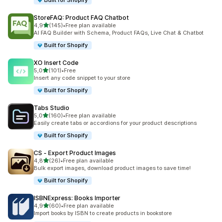
Built for Shopify
StoreFAQ: Product FAQ Chatbot
na 5 gwiazdek
4,9
(145)
•
Free plan available
Łączna liczba recenzji: 145
AI FAQ Builder with Schema, Product FAQs, Live Chat & Chatbot
Built for Shopify
XO Insert Code
na 5 gwiazdek
5,0
(101)
•
Free
Łączna liczba recenzji: 101
Insert any code snippet to your store
Built for Shopify
Tabs Studio
na 5 gwiazdek
5,0
(160)
•
Free plan available
Łączna liczba recenzji: 160
Easily create tabs or accordions for your product descriptions
Built for Shopify
CS ‑ Export Product Images
na 5 gwiazdek
4,8
(26)
•
Free plan available
Łączna liczba recenzji: 26
Bulk export images, download product images to save time!
Built for Shopify
ISBNExpress: Books Importer
na 5 gwiazdek
4,9
(60)
•
Free plan available
Łączna liczba recenzji: 60
Import books by ISBN to create products in bookstore