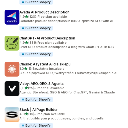
Built for Shopify
Avada AI Product Description
na 5 gwiazdek
4,9
(120)
•
Free plan available
Łączna liczba recenzji: 120
Generate product descriptions in bulk & optimize SEO with AI
Built for Shopify
ChatGPT‑AI Product Description
na 5 gwiazdek
4,9
(331)
•
Free plan available
Łączna liczba recenzji: 331
Craft SEO product descriptions & blog with ChatGPT AI in bulk
Built for Shopify
Claude: Asystent AI dla sklepu
na 5 gwiazdek
1,0
(1)
•
Bezpłatna instalacja
Łączna liczba recenzji: 1
Claude poprawia SEO, tworzy treści i automatyzuje kampanie AI
Vizby: AEO, GEO, & Agents
na 5 gwiazdek
5,0
(25)
•
Free trial available
Łączna liczba recenzji: 25
Agentic Storefront: GEO & AEO for ChatGPT, Gemini & Claude
Built for Shopify
Stack | AI Page Builder
na 5 gwiazdek
4,9
(16)
•
Free plan available
Łączna liczba recenzji: 16
AI that builds your product pages, bundles, and upsells
Built for Shopify