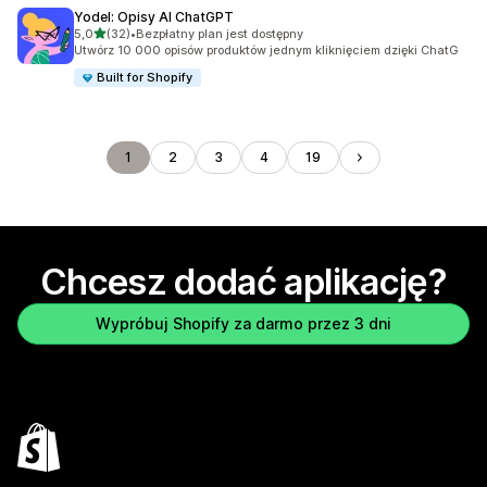
Yodel: Opisy AI ChatGPT
na 5 gwiazdek
5,0
(32)
•
Bezpłatny plan jest dostępny
Łączna liczba recenzji: 32
Utwórz 10 000 opisów produktów jednym kliknięciem dzięki ChatG
Built for Shopify
1
2
3
4
19
Chcesz dodać aplikację?
Wypróbuj Shopify za darmo przez 3 dni