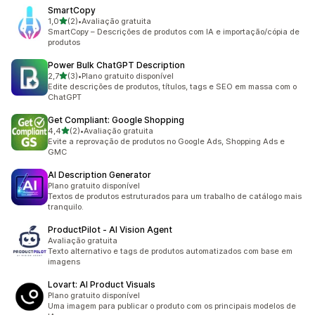
SmartCopy
de 5 estrelas
1,0
(2)
•
Avaliação gratuita
2 avaliações ao todo
SmartCopy – Descrições de produtos com IA e importação/cópia de
produtos
Power Bulk ChatGPT Description
de 5 estrelas
2,7
(3)
•
Plano gratuito disponível
3 avaliações ao todo
Edite descrições de produtos, títulos, tags e SEO em massa com o
ChatGPT
Get Compliant: Google Shopping
de 5 estrelas
4,4
(2)
•
Avaliação gratuita
2 avaliações ao todo
Evite a reprovação de produtos no Google Ads, Shopping Ads e
GMC
AI Description Generator
Plano gratuito disponível
Textos de produtos estruturados para um trabalho de catálogo mais
tranquilo.
ProductPilot ‑ AI Vision Agent
Avaliação gratuita
Texto alternativo e tags de produtos automatizados com base em
imagens
Lovart: AI Product Visuals
Plano gratuito disponível
Uma imagem para publicar o produto com os principais modelos de