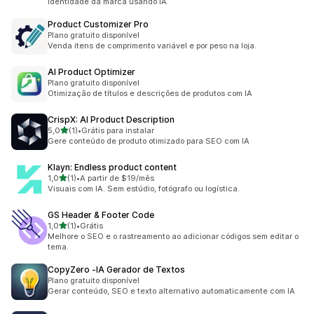
identidade da marca usando IA
Product Customizer Pro
Plano gratuito disponível
Venda itens de comprimento variável e por peso na loja.
AI Product Optimizer
Plano gratuito disponível
Otimização de títulos e descrições de produtos com IA
CrispX: AI Product Description
de 5 estrelas
5,0
(1)
•
Grátis para instalar
1 avaliações ao todo
Gere conteúdo de produto otimizado para SEO com IA
Klayn: Endless product content
de 5 estrelas
1,0
(1)
•
A partir de $19/mês
1 avaliações ao todo
Visuais com IA. Sem estúdio, fotógrafo ou logística.
GS Header & Footer Code
de 5 estrelas
1,0
(1)
•
Grátis
1 avaliações ao todo
Melhore o SEO e o rastreamento ao adicionar códigos sem editar o
tema.
CopyZero ‑IA Gerador de Textos
Plano gratuito disponível
Gerar conteúdo, SEO e texto alternativo automaticamente com IA