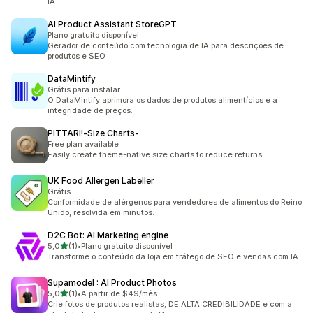
IA
AI Product Assistant StoreGPT
Plano gratuito disponível
Gerador de conteúdo com tecnologia de IA para descrições de
produtos e SEO
DataMintify
Grátis para instalar
O DataMintify aprimora os dados de produtos alimentícios e a
integridade de preços.
PITTARI!‑Size Charts‑
Free plan available
Easily create theme-native size charts to reduce returns.
UK Food Allergen Labeller
Grátis
Conformidade de alérgenos para vendedores de alimentos do Reino
Unido, resolvida em minutos.
D2C Bot: AI Marketing engine
de 5 estrelas
5,0
(1)
•
Plano gratuito disponível
1 avaliações ao todo
Transforme o conteúdo da loja em tráfego de SEO e vendas com IA
Supamodel : AI Product Photos
de 5 estrelas
5,0
(1)
•
A partir de $49/mês
1 avaliações ao todo
Crie fotos de produtos realistas, DE ALTA CREDIBILIDADE e com a