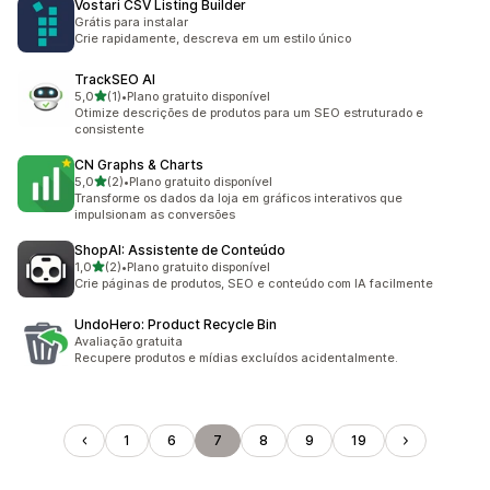
Vostari CSV Listing Builder
Grátis para instalar
Crie rapidamente, descreva em um estilo único
TrackSEO AI
de 5 estrelas
5,0
(1)
•
Plano gratuito disponível
1 avaliações ao todo
Otimize descrições de produtos para um SEO estruturado e
consistente
CN Graphs & Charts
de 5 estrelas
5,0
(2)
•
Plano gratuito disponível
2 avaliações ao todo
Transforme os dados da loja em gráficos interativos que
impulsionam as conversões
ShopAI: Assistente de Conteúdo
de 5 estrelas
1,0
(2)
•
Plano gratuito disponível
2 avaliações ao todo
Crie páginas de produtos, SEO e conteúdo com IA facilmente
UndoHero: Product Recycle Bin
Avaliação gratuita
Recupere produtos e mídias excluídos acidentalmente.
1
6
7
8
9
19