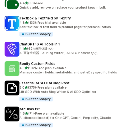
5つ星中
4.4
(36)
•
Free
合計レビュー数：36件
Quickly add, remove or replace your product tags in bulk
Textbox & Textfield by Textify
5つ星中
4.8
(133)
•
Free trial available
合計レビュー数：133件
Add text box or text field to product page for personalization
Built for Shopify
ChatGPT: 6 AI Tools in 1
5つ星中
4.1
(62)
•
無料体験あり
合計レビュー数：62件
AI 画像生成器、AI Blog Writer、AI SEO Booster など。
Bonify Custom Fields
5つ星中
4.5
(102)
•
Free plan available
合計レビュー数：102件
Manage custom fields, metafields, and get eBay specific fields
Essential AI SEO: AI Blog Post
5つ星中
5.0
(375)
•
Free plan available
合計レビュー数：375件
Lift SEO With Auto Blog Writer & AI SEO Optimizer
Built for Shopify
Arc: llms.txt
5つ星中
4.6
(71)
•
Free plan available
合計レビュー数：71件
AI sitemap (llms.txt) for ChatGPT, Gemini, Perplexity, Claude
Built for Shopify