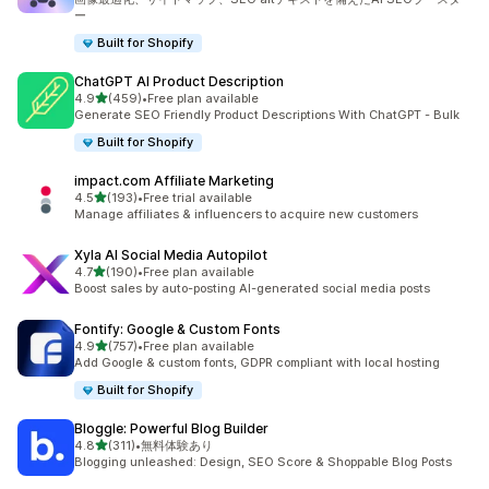
ー
Built for Shopify
ChatGPT AI Product Description
5つ星中
4.9
(459)
•
Free plan available
合計レビュー数：459件
Generate SEO Friendly Product Descriptions With ChatGPT - Bulk
Built for Shopify
impact.com Affiliate Marketing
5つ星中
4.5
(193)
•
Free trial available
合計レビュー数：193件
Manage affiliates & influencers to acquire new customers
Xyla AI Social Media Autopilot
5つ星中
4.7
(190)
•
Free plan available
合計レビュー数：190件
Boost sales by auto-posting AI-generated social media posts
Fontify: Google & Custom Fonts
5つ星中
4.9
(757)
•
Free plan available
合計レビュー数：757件
Add Google & custom fonts, GDPR compliant with local hosting
Built for Shopify
Bloggle: Powerful Blog Builder
5つ星中
4.8
(311)
•
無料体験あり
合計レビュー数：311件
Blogging unleashed: Design, SEO Score & Shoppable Blog Posts