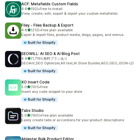
ACF: Metafields Custom Fields
5つ星中
4.6
(92)
•
Free to install
合計レビュー数：92件
View, create, edit, export & import your custom metafields
Filey ‑ Files Backup & Export
5つ星中
4.8
(212)
•
Free plan available
合計レビュー数：212件
Export & import files, product media, blogs, pages, and menus
Built for Shopify
SEOWILL: AI SEO & AI Blog Post
5つ星中
4.9
(1,719)
•
無料プランあり
合計レビュー数：1719件
SEOAnt,SEO Optimizer,Alt text,AI Store Builder,AEO,GEO,JSON-LD
Built for Shopify
XO Insert Code
5つ星中
5.0
(101)
•
Free
合計レビュー数：101件
Insert any code snippet to your store
Built for Shopify
Tabs Studio
5つ星中
5.0
(160)
•
Free plan available
合計レビュー数：160件
Easily create tabs or accordions for your product descriptions
Built for Shopify
Ablestar Bulk Product Editor