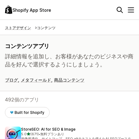
Shopify App Store
ストアデザイン
コンテンツ
コンテンツアプリ
詳細情報を追加し、お客様があなたのビジネスや商
品を好んで選択するようにしましょう。
ブログ
メタフィールド
商品コンテンツ
492個のアプリ
Built for Shopify
StoreSEO: AI for SEO & Image
5つ星中
5.0
(671)
•
無料プランあり
合計レビュー数：671件
画像最適化、サイトマップ、SEO altテキストを備えたAI SEOブースタ