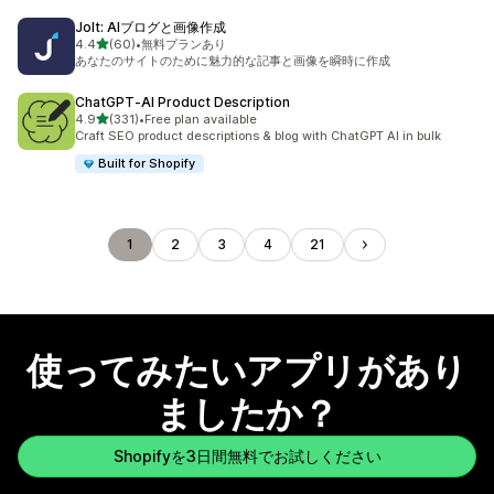
Jolt: AIブログと画像作成
5つ星中
4.4
(60)
•
無料プランあり
合計レビュー数：60件
あなたのサイトのために魅力的な記事と画像を瞬時に作成
ChatGPT‑AI Product Description
5つ星中
4.9
(331)
•
Free plan available
合計レビュー数：331件
Craft SEO product descriptions & blog with ChatGPT AI in bulk
Built for Shopify
1
2
3
4
21
使ってみたいアプリがあり
ましたか？
Shopifyを3日間無料でお試しください