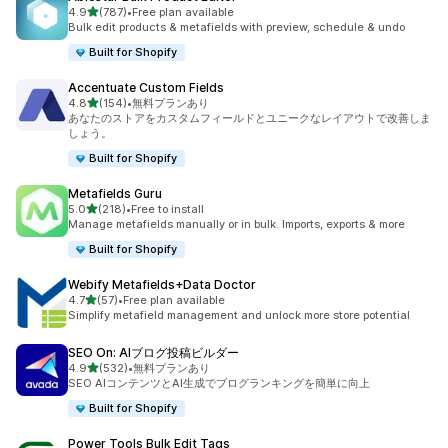
5つ星中
4.9
(787)
•
Free plan available
合計レビュー数：787件
Bulk edit products & metafields with preview, schedule & undo
Built for Shopify
Accentuate Custom Fields
5つ星中
4.8
(154)
•
無料プランあり
合計レビュー数：154件
あなたのストアをカスタムフィールドとユニークなレイアウトで改善しま
しょう。
Built for Shopify
Metafields Guru
5つ星中
5.0
(218)
•
Free to install
合計レビュー数：218件
Manage metafields manually or in bulk. Imports, exports & more
Built for Shopify
Webify Metafields+Data Doctor
5つ星中
4.7
(57)
•
Free plan available
合計レビュー数：57件
Simplify metafield management and unlock more store potential
SEO On: AIブログ投稿ビルダー
5つ星中
4.9
(532)
•
無料プランあり
合計レビュー数：532件
SEO AIコンテンツとAI生成でブログランキングを簡単に向上
Built for Shopify
Power Tools Bulk Edit Tags