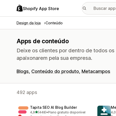
Shopify App Store
Design da loja
Conteúdo
Apps de conteúdo
Deixe os clientes por dentro de todos os
apaixonarem pela sua empresa.
Blogs
Conteúdo do produto
Metacampos
492 apps
Tapita SEO AI Blog Builder
Me
de 5 estrelas
4,9
(448)
•
Plano gratuito disponível
4,0
448 avaliações ao todo
52 