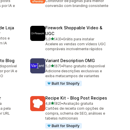
 posts
Construtor de páginas para melhor
s por IA e
conversão com branding consistente
de Loja
Firework Shoppable Video &
r
UGC
xtos e
de 5 estrelas
5,0
(43)
•
Grátis para instalar
43 avaliações ao todo
m IA
Acelere as vendas com vídeos UGC
compráveis incrivelmente rápidos
uto Blog
Variant Description OMG
de 5 estrelas
disponível
5,0
(67)
•
Plano gratuito disponível
67 avaliações ao todo
r por IA e
Adicione descrições exclusivas e
EO
exiba metacampos de variantes
Built for Shopify
r
Recipe Kit ‑ Blog Post Recipes
de 5 estrelas
ta
4,8
(82)
•
Avaliação gratuita
82 avaliações ao todo
a pela
Cartões de receita com opções de
or URL
compra, schema de SEO, análises e
tabelas nutricionais
Built for Shopify