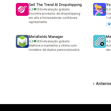
Sell The Trend AI Dropshipping
Yo
de 5 estrelas
4,5
(55)
•
Avaliação gratuita
5,0
55 avaliações ao todo
32 
Encontre produtos de dropshipping
Cre
em alta e fornecedores confiáveis
1 c
rapidamente
Metafields Manager
Me
de 5 estrelas
4,9
(65)
•
Avaliação gratuita
4,5
65 avaliações ao todo
16 
Melhore e mantenha a vitrine com
Ace
modelos de dados personalizados.
de
Anterio