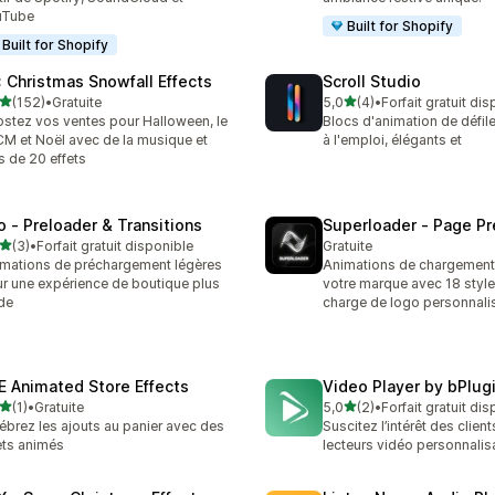
uTube
Built for Shopify
Built for Shopify
: Christmas Snowfall Effects
Scroll Studio
étoile(s) sur 5
étoile(s) sur 5
(152)
•
Gratuite
5,0
(4)
•
Forfait gratuit di
 avis au total
4 avis au total
stez vos ventes pour Halloween, le
Blocs d'animation de défil
M et Noël avec de la musique et
à l'emploi, élégants et
s de 20 effets
o ‑ Preloader & Transitions
Superloader ‑ Page Pr
étoile(s) sur 5
(3)
•
Forfait gratuit disponible
Gratuite
vis au total
mations de préchargement légères
Animations de chargement 
r une expérience de boutique plus
votre marque avec 18 style
ide
charge de logo personnali
E Animated Store Effects
Video Player by bPlug
étoile(s) sur 5
étoile(s) sur 5
(1)
•
Gratuite
5,0
(2)
•
Forfait gratuit di
vis au total
2 avis au total
ébrez les ajouts au panier avec des
Suscitez l’intérêt des clien
ets animés
lecteurs vidéo personnalis