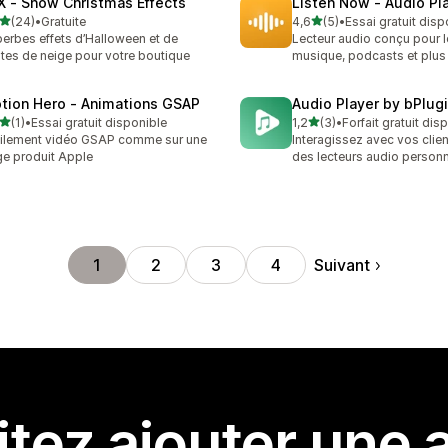
X ‑ Snow Christmas Effects
Listen Now ‑ Audio Pl
étoile(s) sur 5
étoile(s) sur 5
(24)
•
Gratuite
4,6
(5)
•
Essai gratuit disp
avis au total
5 avis au total
erbes effets d’Halloween et de
Lecteur audio conçu pour l
tes de neige pour votre boutique
musique, podcasts et plus
tion Hero ‑ Animations GSAP
Audio Player by bPlug
étoile(s) sur 5
étoile(s) sur 5
(1)
•
Essai gratuit disponible
1,2
(3)
•
Forfait gratuit dis
vis au total
3 avis au total
ilement vidéo GSAP comme sur une
Interagissez avec vos clie
e produit Apple
des lecteurs audio personn
Suivant
1
2
3
4
tez ajouter une a