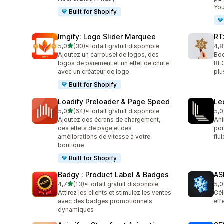
Yo
Built for Shopify
Imgify: Logo Slider Marquee
RT
étoile(s) sur 5
5,0
(30)
•
Forfait gratuit disponible
4,8
30 avis au total
152
Ajoutez un carrousel de logos, des
Boo
logos de paiement et un effet de chute
BFC
avec un créateur de logo
plu
Built for Shopify
Loadify Preloader & Page Speed
Le
étoile(s) sur 5
5,0
(64)
•
Forfait gratuit disponible
5,0
64 avis au total
3 a
Ajoutez des écrans de chargement,
Ani
des effets de page et des
pou
améliorations de vitesse à votre
flu
boutique
Built for Shopify
Badgy : Product Label & Badges
AS
étoile(s) sur 5
4,7
(13)
•
Forfait gratuit disponible
5,0
13 avis au total
1 a
Attirez les clients et stimulez les ventes
Cél
avec des badges promotionnels
eff
dynamiques