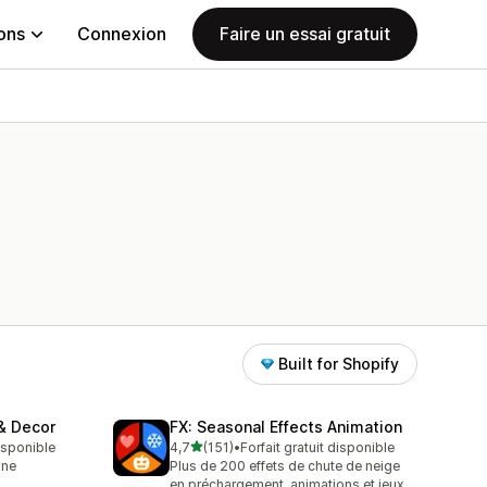
ions
Connexion
Faire un essai gratuit
Built for Shopify
 & Decor
FX: Seasonal Effects Animation
étoile(s) sur 5
disponible
4,7
(151)
•
Forfait gratuit disponible
151 avis au total
une
Plus de 200 effets de chute de neige
en préchargement, animations et jeux