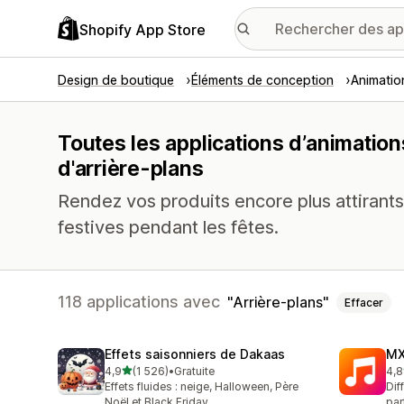
Shopify App Store
Design de boutique
Éléments de conception
Animation
Toutes les applications d’animation
d'arrière-plans
Rendez vos produits encore plus attiran
festives pendant les fêtes.
118 applications avec
Arrière-plans
Effacer
Effets saisonniers de Dakaas
MX
étoile(s) sur 5
4,9
(1 526)
•
Gratuite
4,8
1526 avis au total
55 
Effets fluides : neige, Halloween, Père
Dif
Noël et Black Friday
par