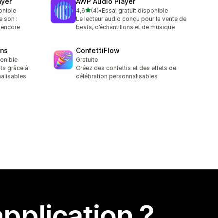
ayer
AWP Audio Player
étoile(s) sur 5
onible
4,6
(4)
•
Essai gratuit disponible
4 avis au total
e son :
Le lecteur audio conçu pour la vente de
 encore
beats, d’échantillons et de musique
ins
ConfettiFlow
ponible
Gratuite
nts grâce à
Créez des confettis et des effets de
alisables
célébration personnalisables
pplication ?