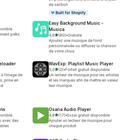
de section
Built for Shopify
Easy Background Music ‑
sponible
Musica
ement prêts
étoile(s) sur 5
4,6
(80)
•
Gratuite
80 avis au total
Ajoutez une musique de fond
personnalisée ou diffusez la chanson
de votre choix
eloader
WavExp: Playlist Music Player
étoile(s) sur 5
5,0
(2)
•
Forfait gratuit disponible
2 avis au total
à l’image de
Un lecteur de musique pour les artistes
s, prise en
et les marques afin de mettre en valeur
sé
leur musique.
ins
Osaria Audio Player
étoile(s) sur 5
sponible
4,8
(17)
•
Essai gratuit disponible
17 avis au total
ts avec des
Ajouter un lecteur de musique pour
ables
chaque produit