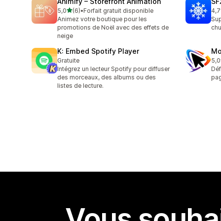
Animify – Storefront Animation
SF
étoile(s) sur 5
5,0
(6)
•
Forfait gratuit disponible
4,7
6 avis au total
24 
Animez votre boutique pour les
Sup
promotions de Noël avec des effets de
chu
neige
K: Embed Spotify Player
Mo
Gratuite
5,0
1 a
Intégrez un lecteur Spotify pour diffuser
Déf
des morceaux, des albums ou des
pag
listes de lecture.
Vous souhai