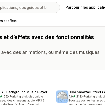
Parcourir les applicat
s et effets
s et d’effets avec des fonctionnalités
ts avec des animations, ou même des musiques
 AI: Background Music Player
Hura Snowfall Effects
étoile(s) sur 5
étoile(s) sur 5
(55)
•
Forfait gratuit disponible
4,9
(113)
•
Forfait gratuit 
avis au total
113 avis au total
fusez des chansons audio MP3 à
Boostez vos ventes avec 
tir de Spotify, SoundCloud et
ambiance festive unique!