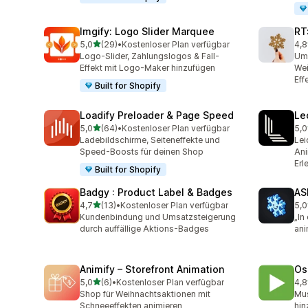
Imgify: Logo Slider Marquee
RT
von 5 Sternen
5,0
(29)
•
Kostenloser Plan verfügbar
4,8
29 Rezensionen insgesamt
152
Logo-Slider, Zahlungslogos & Fall-
Ums
Effekt mit Logo-Maker hinzufügen
Wei
Eff
Built for Shopify
Loadify Preloader & Page Speed
Le
von 5 Sternen
5,0
(64)
•
Kostenloser Plan verfügbar
5,0
64 Rezensionen insgesamt
3 R
Ladebildschirme, Seiteneffekte und
Lei
Speed-Boosts für deinen Shop
Ani
Erl
Built for Shopify
Badgy : Product Label & Badges
AS
von 5 Sternen
4,7
(13)
•
Kostenloser Plan verfügbar
5,0
13 Rezensionen insgesamt
1 R
Kundenbindung und Umsatzsteigerung
„In
durch auffällige Aktions-Badges
ani
Animify – Storefront Animation
Os
von 5 Sternen
5,0
(6)
•
Kostenloser Plan verfügbar
4,8
6 Rezensionen insgesamt
17 
Shop für Weihnachtsaktionen mit
Mus
Schneeeffekten animieren
hin