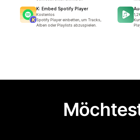
K: Embed Spotify Player
Au
Kostenlos
1,2
3 R
Spotify Player einbetten, um Tracks,
Kun
Alben oder Playlists abzuspielen.
Pla
Möchtest