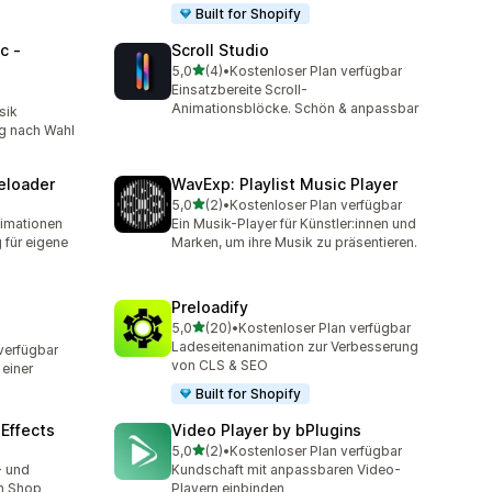
Built for Shopify
c ‑
Scroll Studio
von 5 Sternen
5,0
(4)
•
Kostenloser Plan verfügbar
4 Rezensionen insgesamt
Einsatzbereite Scroll-
t
Animationsblöcke. Schön & anpassbar
sik
g nach Wahl
eloader
WavExp: Playlist Music Player
von 5 Sternen
5,0
(2)
•
Kostenloser Plan verfügbar
2 Rezensionen insgesamt
imationen
Ein Musik-Player für Künstler:innen und
g für eigene
Marken, um ihre Musik zu präsentieren.
Preloadify
von 5 Sternen
5,0
(20)
•
Kostenloser Plan verfügbar
20 Rezensionen insgesamt
Ladeseitenanimation zur Verbesserung
verfügbar
von CLS & SEO
einer
Built for Shopify
Effects
Video Player by bPlugins
von 5 Sternen
5,0
(2)
•
Kostenloser Plan verfügbar
t
2 Rezensionen insgesamt
 und
Kundschaft mit anpassbaren Video-
en Shop
Playern einbinden