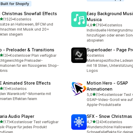
Built for Shopify
: Christmas Snowfall Effects
Easy Background Musi
von 5 Sternen
(152)
•
Kostenlos
Musica
 Rezensionen insgesamt
ätze an Halloween, BFCM und
von 5 Sternen
4,8
(79)
•
Kostenlos
79 Rezensionen insgesam
hnachten mit Musik und 20+
Individuelle Hintergrundmu
ekten steigern
hinzufügen oder einen Son
abspielen
o ‑ Preloader & Transitions
Superloader ‑ Page Pr
von 5 Sternen
(3)
•
Kostenloser Plan verfügbar
Kostenlos
ezensionen insgesamt
chtgewichtige Preloader-
Markenspezifische Ladean
mationen für ein flüssigeres Shop-
mit 18 Stilen, Unterstützun
ebnis
Logos
E Animated Store Effects
Motion Hero ‑ GSAP
von 5 Sternen
(1)
•
Kostenlos
Animationen
ezensionen insgesamt
 den Warenkorb“-Momente mit
von 5 Sternen
5,0
(1)
•
Kostenloser Test 
1 Rezensionen insgesamt
mierten Effekten feiern
GSAP-Video-Scroll wie auf 
Apple-Produktseite
aria Audio Player
SFX ‑ Snow Christmas 
von 5 Sternen
von 5 Sternen
(17)
•
Kostenloser Test verfügbar
4,7
(24)
•
Kostenlos
Rezensionen insgesamt
24 Rezensionen insgesam
ik-Player für jedes Produkt
Wunderschöne Halloween-
zufügen
Schneefalleffekte für dein