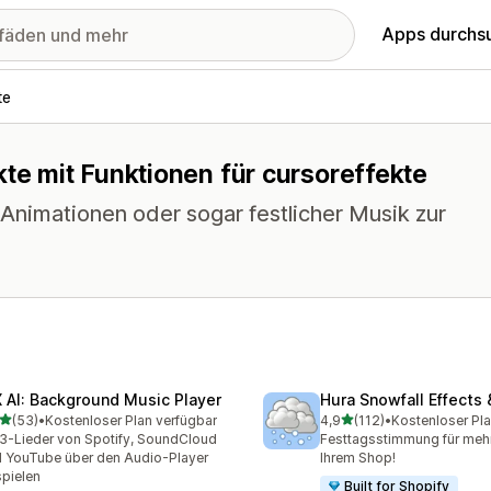
Apps durchs
te
kte mit Funktionen für cursoreffekte
Animationen oder sogar festlicher Musik zur
 AI: Background Music Player
Hura Snowfall Effects
von 5 Sternen
von 5 Sternen
(53)
•
Kostenloser Plan verfügbar
4,9
(112)
•
Kostenloser Pla
Rezensionen insgesamt
112 Rezensionen insgesam
-Lieder von Spotify, SoundCloud
Festtagsstimmung für meh
 YouTube über den Audio-Player
Ihrem Shop!
pielen
Built for Shopify