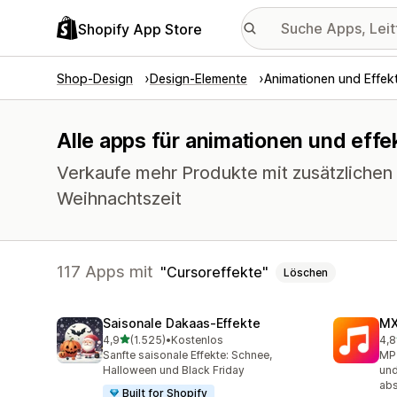
Shopify App Store
Shop-Design
Design-Elemente
Animationen und Effek
Alle apps für animationen und effe
Verkaufe mehr Produkte mit zusätzlichen 
Weihnachtszeit
117 Apps mit
Cursoreffekte
Löschen
Saisonale Dakaas‑Effekte
MX
von 5 Sternen
4,9
(1.525)
•
Kostenlos
4,8
1525 Rezensionen insgesamt
53 
Sanfte saisonale Effekte: Schnee,
MP3
Halloween und Black Friday
und
abs
Built for Shopify