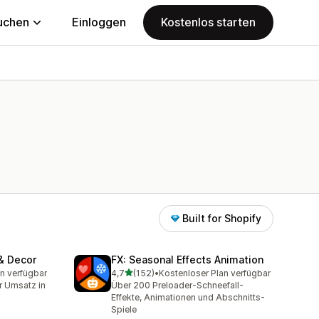
uchen
Einloggen
Kostenlos starten
Built for Shopify
 & Decor
FX: Seasonal Effects Animation
von 5 Sternen
n verfügbar
4,7
(152)
•
Kostenloser Plan verfügbar
t
152 Rezensionen insgesamt
r Umsatz in
Über 200 Preloader-Schneefall-
Effekte, Animationen und Abschnitts-
Spiele