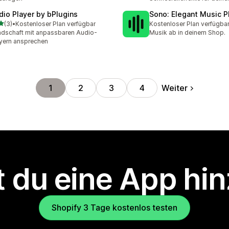
dio Player by bPlugins
Sono: Elegant Music P
von 5 Sternen
(3)
•
Kostenloser Plan verfügbar
Kostenloser Plan verfügba
ezensionen insgesamt
dschaft mit anpassbaren Audio-
Musik ab in deinem Shop.
yern ansprechen
Weiter
1
2
3
4
 du eine App hi
Shopify 3 Tage kostenlos testen