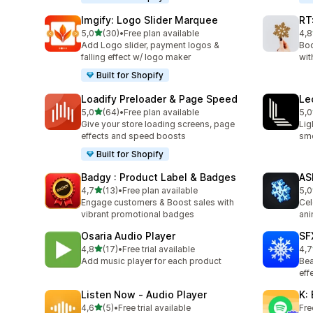
Imgify: Logo Slider Marquee
RT
stelle su 5
5,0
(30)
•
Free plan available
4,8
30 recensioni totali
152
Add Logo slider, payment logos &
Boo
falling effect w/ logo maker
wit
Built for Shopify
Loadify Preloader & Page Speed
Le
stelle su 5
5,0
(64)
•
Free plan available
5,0
64 recensioni totali
3 r
Give your store loading screens, page
Lig
effects and speed boosts
smo
Built for Shopify
Badgy : Product Label & Badges
AS
stelle su 5
4,7
(13)
•
Free plan available
5,0
13 recensioni totali
1 r
Engage customers & Boost sales with
Cel
vibrant promotional badges
ani
Osaria Audio Player
SF
stelle su 5
4,8
(17)
•
Free trial available
4,7
17 recensioni totali
24 
Add music player for each product
Bea
eff
Listen Now ‑ Audio Player
K:
stelle su 5
4,6
(5)
•
Free trial available
Fre
5 recensioni totali