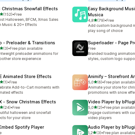
: Christmas Snowfall Effects
Easy Background Musi
stelle su 5
(152)
•
Free
Musica
 recensioni totali
st Halloween, BFCM, Xmas Sales
stelle su 5
4,8
(79)
•
Free
79 recensioni totali
h Music & 20+ Effects
Add custom background m
play song of choice
o ‑ Preloader & Transitions
Superloader ‑ Page Pr
stelle su 5
(3)
•
Free plan available
Free
ecensioni totali
htweight preloader animations for
Branded loading animation
other store experience
styles, custom logo suppo
E Animated Store Effects
Animify – Storefront A
stelle su 5
stelle su 5
(1)
•
Free
5,0
(6)
•
Free plan availabl
ecensioni totali
6 recensioni totali
ebrate Add-to-Cart moments with
Animate your store for chr
mated effects
promotions with snow effe
X ‑ Snow Christmas Effects
Video Player by bPlug
stelle su 5
stelle su 5
(24)
•
Free
5,0
(2)
•
Free plan availabl
recensioni totali
2 recensioni totali
utiful halloween and snowfall
Engage customers with cu
ects for your store
video players
 Embed Spotify Player
Audio Player by bPlug
stelle su 5
e
1,2
(3)
•
Free plan availabl
3 recensioni totali