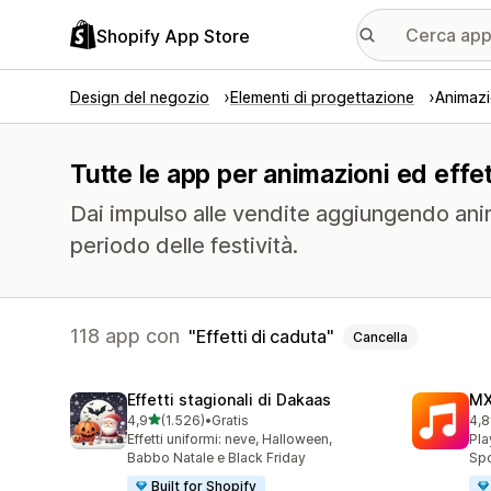
Shopify App Store
Design del negozio
Elementi di progettazione
Animazi
Tutte le app per animazioni ed effett
Dai impulso alle vendite aggiungendo anim
periodo delle festività.
118 app con
Effetti di caduta
Cancella
Effetti stagionali di Dakaas
MX
stelle su 5
4,9
(1.526)
•
Gratis
4,8
1526 recensioni totali
54 
Effetti uniformi: neve, Halloween,
Pla
Babbo Natale e Black Friday
Spo
Built for Shopify