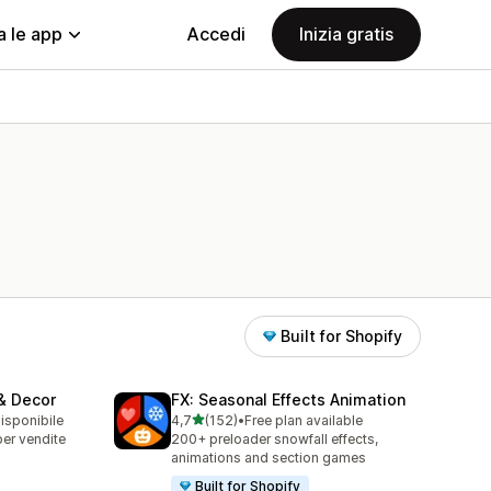
a le app
Accedi
Inizia gratis
Built for Shopify
 & Decor
FX: Seasonal Effects Animation
stelle su 5
disponibile
4,7
(152)
•
Free plan available
152 recensioni totali
per vendite
200+ preloader snowfall effects,
animations and section games
Built for Shopify