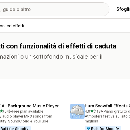
Sfogli
oni ed effetti
i con funzionalità di effetti di caduta
azioni o un sottofondo musicale per il
 AI: Background Music Player
Hura Snowfall Effects
stelle su 5
stelle su 5
(54)
•
Free plan available
4,9
(113)
•
Piano gratuito 
recensioni totali
113 recensioni totali
y audio player MP3 songs from
Atmosfera festiva sul sito 
tify, SoundCloud & YouTube
migliori!
Built for Shopify
Built for Shopify