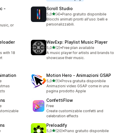
c ‑
Scroll Studio
stelle su 5
5,0
(4)
•
Piano gratuito disponibile
4 recensioni totali
Blocchi animati pronti all'uso: belli e
personalizzabili.
usic, or
eloader
WavExp: Playlist Music Player
stelle su 5
5,0
(2)
•
Free plan available
2 recensioni totali
s with 18
A music player for artists and brands to
rt
showcase their music.
nimation
Motion Hero ‑ Animazioni GSAP
stelle su 5
e
5,0
(1)
•
Prova gratuita disponibile
1 recensioni totali
istmas
Animazioni video GSAP come in una
cts
pagina prodotto Apple
ins
ConfettiFlow
e
Free
stomizable
Create customizable confetti and
celebration effects
ins
Preloadify
stelle su 5
e
5,0
(20)
•
Piano gratuito disponibile
20 recensioni totali