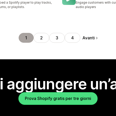
ed a Spotify player to play tracks,
Engage customers with cu
ums, or playlists.
audio players
Avanti
1
2
3
4
i aggiungere un’
Prova Shopify gratis per tre giorni