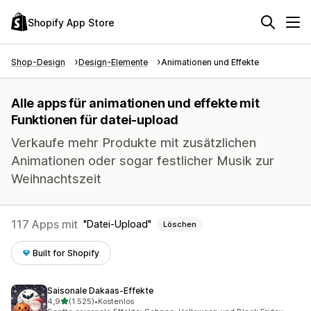
Shopify App Store
Shop-Design
Design-Elemente
Animationen und Effekte
Alle apps für animationen und effekte mit
Funktionen für datei-upload
Verkaufe mehr Produkte mit zusätzlichen
Animationen oder sogar festlicher Musik zur
Weihnachtszeit
117 Apps mit
Datei-Upload
Löschen
Built for Shopify
Saisonale Dakaas‑Effekte
von 5 Sternen
4,9
(1.525)
•
Kostenlos
1525 Rezensionen insgesamt