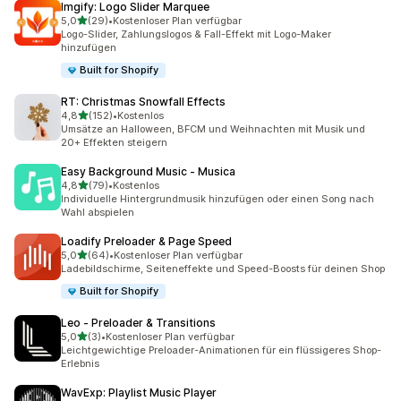
Imgify: Logo Slider Marquee
von 5 Sternen
5,0
(29)
•
Kostenloser Plan verfügbar
29 Rezensionen insgesamt
Logo-Slider, Zahlungslogos & Fall-Effekt mit Logo-Maker
hinzufügen
Built for Shopify
RT: Christmas Snowfall Effects
von 5 Sternen
4,8
(152)
•
Kostenlos
152 Rezensionen insgesamt
Umsätze an Halloween, BFCM und Weihnachten mit Musik und
20+ Effekten steigern
Easy Background Music ‑ Musica
von 5 Sternen
4,8
(79)
•
Kostenlos
79 Rezensionen insgesamt
Individuelle Hintergrundmusik hinzufügen oder einen Song nach
Wahl abspielen
Loadify Preloader & Page Speed
von 5 Sternen
5,0
(64)
•
Kostenloser Plan verfügbar
64 Rezensionen insgesamt
Ladebildschirme, Seiteneffekte und Speed-Boosts für deinen Shop
Built for Shopify
Leo ‑ Preloader & Transitions
von 5 Sternen
5,0
(3)
•
Kostenloser Plan verfügbar
3 Rezensionen insgesamt
Leichtgewichtige Preloader-Animationen für ein flüssigeres Shop-
Erlebnis
WavExp: Playlist Music Player