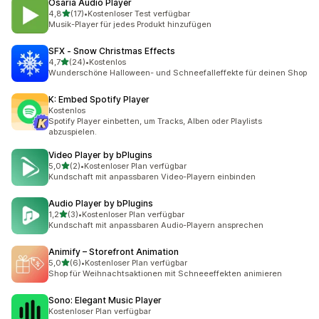
Osaria Audio Player
von 5 Sternen
4,8
(17)
•
Kostenloser Test verfügbar
17 Rezensionen insgesamt
Musik-Player für jedes Produkt hinzufügen
SFX ‑ Snow Christmas Effects
von 5 Sternen
4,7
(24)
•
Kostenlos
24 Rezensionen insgesamt
Wunderschöne Halloween- und Schneefalleffekte für deinen Shop
K: Embed Spotify Player
Kostenlos
Spotify Player einbetten, um Tracks, Alben oder Playlists
abzuspielen.
Video Player by bPlugins
von 5 Sternen
5,0
(2)
•
Kostenloser Plan verfügbar
2 Rezensionen insgesamt
Kundschaft mit anpassbaren Video-Playern einbinden
Audio Player by bPlugins
von 5 Sternen
1,2
(3)
•
Kostenloser Plan verfügbar
3 Rezensionen insgesamt
Kundschaft mit anpassbaren Audio-Playern ansprechen
Animify – Storefront Animation
von 5 Sternen
5,0
(6)
•
Kostenloser Plan verfügbar
6 Rezensionen insgesamt
Shop für Weihnachtsaktionen mit Schneeeffekten animieren
Sono: Elegant Music Player
Kostenloser Plan verfügbar