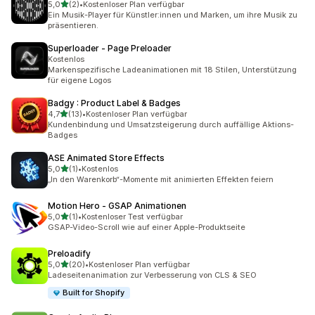
von 5 Sternen
5,0
(2)
•
Kostenloser Plan verfügbar
2 Rezensionen insgesamt
Ein Musik-Player für Künstler:innen und Marken, um ihre Musik zu
präsentieren.
Superloader ‑ Page Preloader
Kostenlos
Markenspezifische Ladeanimationen mit 18 Stilen, Unterstützung
für eigene Logos
Badgy : Product Label & Badges
von 5 Sternen
4,7
(13)
•
Kostenloser Plan verfügbar
13 Rezensionen insgesamt
Kundenbindung und Umsatzsteigerung durch auffällige Aktions-
Badges
ASE Animated Store Effects
von 5 Sternen
5,0
(1)
•
Kostenlos
1 Rezensionen insgesamt
„In den Warenkorb“-Momente mit animierten Effekten feiern
Motion Hero ‑ GSAP Animationen
von 5 Sternen
5,0
(1)
•
Kostenloser Test verfügbar
1 Rezensionen insgesamt
GSAP-Video-Scroll wie auf einer Apple-Produktseite
Preloadify
von 5 Sternen
5,0
(20)
•
Kostenloser Plan verfügbar
20 Rezensionen insgesamt
Ladeseitenanimation zur Verbesserung von CLS & SEO
Built for Shopify