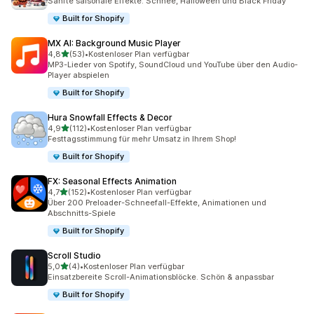
Sanfte saisonale Effekte: Schnee, Halloween und Black Friday
Built for Shopify
MX AI: Background Music Player
von 5 Sternen
4,8
(53)
•
Kostenloser Plan verfügbar
53 Rezensionen insgesamt
MP3-Lieder von Spotify, SoundCloud und YouTube über den Audio-
Player abspielen
Built for Shopify
Hura Snowfall Effects & Decor
von 5 Sternen
4,9
(112)
•
Kostenloser Plan verfügbar
112 Rezensionen insgesamt
Festtagsstimmung für mehr Umsatz in Ihrem Shop!
Built for Shopify
FX: Seasonal Effects Animation
von 5 Sternen
4,7
(152)
•
Kostenloser Plan verfügbar
152 Rezensionen insgesamt
Über 200 Preloader-Schneefall-Effekte, Animationen und
Abschnitts-Spiele
Built for Shopify
Scroll Studio
von 5 Sternen
5,0
(4)
•
Kostenloser Plan verfügbar
4 Rezensionen insgesamt
Einsatzbereite Scroll-Animationsblöcke. Schön & anpassbar
Built for Shopify