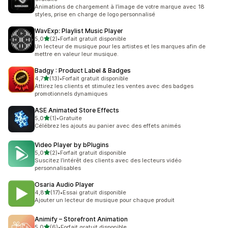
Animations de chargement à l’image de votre marque avec 18
styles, prise en charge de logo personnalisé
WavExp: Playlist Music Player
étoile(s) sur 5
5,0
(2)
•
Forfait gratuit disponible
2 avis au total
Un lecteur de musique pour les artistes et les marques afin de
mettre en valeur leur musique.
Badgy : Product Label & Badges
étoile(s) sur 5
4,7
(13)
•
Forfait gratuit disponible
13 avis au total
Attirez les clients et stimulez les ventes avec des badges
promotionnels dynamiques
ASE Animated Store Effects
étoile(s) sur 5
5,0
(1)
•
Gratuite
1 avis au total
Célébrez les ajouts au panier avec des effets animés
Video Player by bPlugins
étoile(s) sur 5
5,0
(2)
•
Forfait gratuit disponible
2 avis au total
Suscitez l’intérêt des clients avec des lecteurs vidéo
personnalisables
Osaria Audio Player
étoile(s) sur 5
4,8
(17)
•
Essai gratuit disponible
17 avis au total
Ajouter un lecteur de musique pour chaque produit
Animify – Storefront Animation
étoile(s) sur 5
5,0
(6)
•
Forfait gratuit disponible