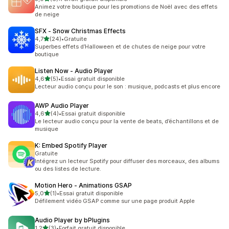
6 avis au total
Animez votre boutique pour les promotions de Noël avec des effets
de neige
SFX ‑ Snow Christmas Effects
étoile(s) sur 5
4,7
(24)
•
Gratuite
24 avis au total
Superbes effets d’Halloween et de chutes de neige pour votre
boutique
Listen Now ‑ Audio Player
étoile(s) sur 5
4,6
(5)
•
Essai gratuit disponible
5 avis au total
Lecteur audio conçu pour le son : musique, podcasts et plus encore
AWP Audio Player
étoile(s) sur 5
4,6
(4)
•
Essai gratuit disponible
4 avis au total
Le lecteur audio conçu pour la vente de beats, d’échantillons et de
musique
K: Embed Spotify Player
Gratuite
Intégrez un lecteur Spotify pour diffuser des morceaux, des albums
ou des listes de lecture.
Motion Hero ‑ Animations GSAP
étoile(s) sur 5
5,0
(1)
•
Essai gratuit disponible
1 avis au total
Défilement vidéo GSAP comme sur une page produit Apple
Audio Player by bPlugins
étoile(s) sur 5
1,2
(3)
•
Forfait gratuit disponible