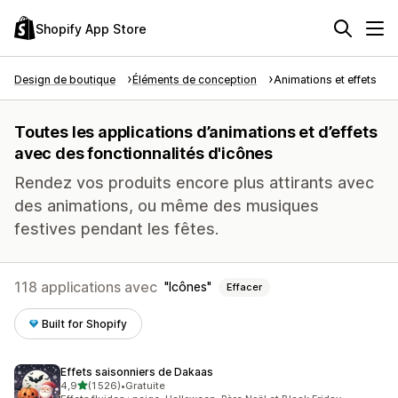
Shopify App Store
Design de boutique
Éléments de conception
Animations et effets
Toutes les applications d’animations et d’effets
avec des fonctionnalités d'icônes
Rendez vos produits encore plus attirants avec
des animations, ou même des musiques
festives pendant les fêtes.
118 applications avec
Icônes
Effacer
Built for Shopify
Effets saisonniers de Dakaas
étoile(s) sur 5
4,9
(1 526)
•
Gratuite
1526 avis au total