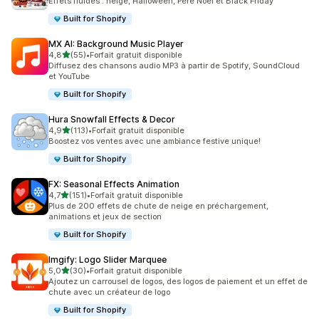
Effets fluides : neige, Halloween, Père Noël et Black Friday
Built for Shopify
MX AI: Background Music Player
étoile(s) sur 5
4,8
(55)
•
Forfait gratuit disponible
55 avis au total
Diffusez des chansons audio MP3 à partir de Spotify, SoundCloud
et YouTube
Built for Shopify
Hura Snowfall Effects & Decor
étoile(s) sur 5
4,9
(113)
•
Forfait gratuit disponible
113 avis au total
Boostez vos ventes avec une ambiance festive unique!
Built for Shopify
FX: Seasonal Effects Animation
étoile(s) sur 5
4,7
(151)
•
Forfait gratuit disponible
151 avis au total
Plus de 200 effets de chute de neige en préchargement,
animations et jeux de section
Built for Shopify
Imgify: Logo Slider Marquee
étoile(s) sur 5
5,0
(30)
•
Forfait gratuit disponible
30 avis au total
Ajoutez un carrousel de logos, des logos de paiement et un effet de
chute avec un créateur de logo
Built for Shopify