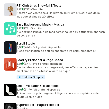
RT: Christmas Snowfall Effects
étoile(s) sur 5
4,8
(152)
•
Gratuite
152 avis au total
Boostez vos ventes pour Halloween, le BFCM et Noël avec de la
musique et plus de 20 effets
Easy Background Music ‑ Musica
étoile(s) sur 5
4,8
(79)
•
Gratuite
79 avis au total
Ajoutez une musique de fond personnalisée ou diffusez la chanson
de votre choix
Scroll Studio
étoile(s) sur 5
5,0
(4)
•
Forfait gratuit disponible
4 avis au total
Blocs d'animation de défilement prêts à l'emploi, élégants et
Loadify Preloader & Page Speed
étoile(s) sur 5
5,0
(64)
•
Forfait gratuit disponible
64 avis au total
Ajoutez des écrans de chargement, des effets de page et des
améliorations de vitesse à votre boutique
Built for Shopify
Leo ‑ Preloader & Transitions
étoile(s) sur 5
5,0
(3)
•
Forfait gratuit disponible
3 avis au total
Animations de préchargement légères pour une expérience de
boutique plus fluide
Superloader ‑ Page Preloader
Gratuite