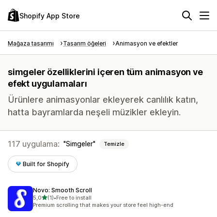
Shopify App Store
Mağaza tasarımı
Tasarım öğeleri
Animasyon ve efektler
simgeler özelliklerini içeren tüm animasyon ve
efekt uygulamaları
Ürünlere animasyonlar ekleyerek canlılık katın,
hatta bayramlarda neşeli müzikler ekleyin.
117 uygulama:
Simgeler
Temizle
Built for Shopify
Novo: Smooth Scroll
5 yıldız üzerinden
5,0
(1)
•
Free to install
toplam 1 değerlendirme
Premium scrolling that makes your store feel high-end