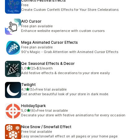
Confetti Festival Effects
Free
Create Custom Confetti Effects for Your Store Celebrations
AIO Cursor
Free plan available
Enhance website experience with custom cursors
Mega Animated Cursor Effects
Free plan available
90's Magic - Grab Attention with Animated Cursor Effects
Qe: Seasonal Effects & Decor
5 yıldız üzerinden
5,0
(2)
•
$3/month
toplam 2 değerlendirme
Add festive effects & decorations to your store easily
Twilight
5 yıldız üzerinden
4,1
(5)
•
Free trial available
toplam 5 değerlendirme
Get another beautiful look of your store in dark mode.
HolidaySpark
5 yıldız üzerinden
5,0
(6)
•
Free trial available
toplam 6 değerlendirme
Decorate your store with festive animations for every occasion
Nice Snow / Snowfall Effect
Free trial available
Easy snow/snowfall effect on all pages or your home page