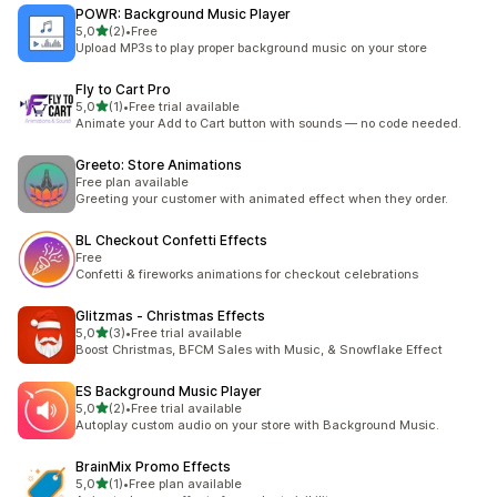
POWR: Background Music Player
5 yıldız üzerinden
5,0
(2)
•
Free
toplam 2 değerlendirme
Upload MP3s to play proper background music on your store
Fly to Cart Pro
5 yıldız üzerinden
5,0
(1)
•
Free trial available
toplam 1 değerlendirme
Animate your Add to Cart button with sounds — no code needed.
Greeto: Store Animations
Free plan available
Greeting your customer with animated effect when they order.
BL Checkout Confetti Effects
Free
Confetti & fireworks animations for checkout celebrations
Glitzmas ‑ Christmas Effects
5 yıldız üzerinden
5,0
(3)
•
Free trial available
toplam 3 değerlendirme
Boost Christmas, BFCM Sales with Music, & Snowflake Effect
ES Background Music Player
5 yıldız üzerinden
5,0
(2)
•
Free trial available
toplam 2 değerlendirme
Autoplay custom audio on your store with Background Music.
BrainMix Promo Effects
5 yıldız üzerinden
5,0
(1)
•
Free plan available
toplam 1 değerlendirme