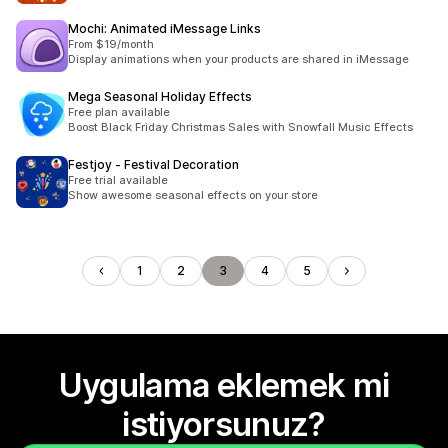
Mochi: Animated iMessage Links
From $19/month
Display animations when your products are shared in iMessage
Mega Seasonal Holiday Effects
Free plan available
Boost Black Friday Christmas Sales with Snowfall Music Effects
Festjoy ‑ Festival Decoration
Free trial available
Show awesome seasonal effects on your store
1
2
3
4
5
Uygulama eklemek mi
istiyorsunuz?