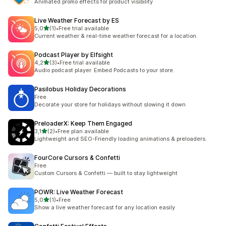
Animated promo effects for product visibility
Live Weather Forecast by ES
5 yıldız üzerinden
5,0
(1)
•
Free trial available
toplam 1 değerlendirme
Current weather & real-time weather forecast for a location.
Podcast Player by Elfsight
5 yıldız üzerinden
4,2
(3)
•
Free trial available
toplam 3 değerlendirme
Audio podcast player. Embed Podcasts to your store.
Pasilobus Holiday Decorations
Free
Decorate your store for holidays without slowing it down
PreloaderX: Keep Them Engaged
5 yıldız üzerinden
3,1
(2)
•
Free plan available
toplam 2 değerlendirme
Lightweight and SEO-Friendly loading animations & preloaders.
FourCore Cursors & Confetti
Free
Custom Cursors & Confetti — built to stay lightweight
POWR: Live Weather Forecast
5 yıldız üzerinden
5,0
(1)
•
Free
toplam 1 değerlendirme
Show a live weather forecast for any location easily