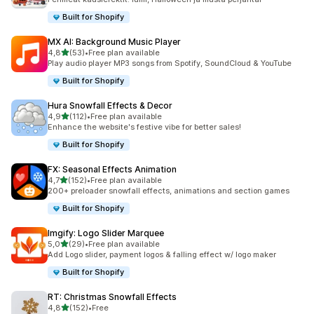
Built for Shopify
MX AI: Background Music Player
/ 5 tähteä
4,8
(53)
•
Free plan available
53 arvostelua yhteensä
Play audio player MP3 songs from Spotify, SoundCloud & YouTube
Built for Shopify
Hura Snowfall Effects & Decor
/ 5 tähteä
4,9
(112)
•
Free plan available
112 arvostelua yhteensä
Enhance the website's festive vibe for better sales!
Built for Shopify
FX: Seasonal Effects Animation
/ 5 tähteä
4,7
(152)
•
Free plan available
152 arvostelua yhteensä
200+ preloader snowfall effects, animations and section games
Built for Shopify
Imgify: Logo Slider Marquee
/ 5 tähteä
5,0
(29)
•
Free plan available
29 arvostelua yhteensä
Add Logo slider, payment logos & falling effect w/ logo maker
Built for Shopify
RT: Christmas Snowfall Effects
/ 5 tähteä
4,8
(152)
•
Free
152 arvostelua yhteensä