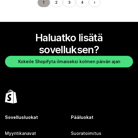
1
2
3
4
Haluatko lisätä
sovelluksen?
Kokeile Shopifyta ilmaiseksi kolmen päivän ajan
Sovellusluokat
Pääluokat
Myyntikanavat
Suoratoimitus