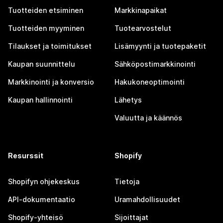
Tuotteiden etsiminen
Markkinapaikat
Tuotteiden myyminen
Tuotearvostelut
Tilaukset ja toimitukset
Lisämyynti ja tuotepaketit
Kaupan suunnittelu
Sähköpostimarkkinointi
Markkinointi ja konversio
Hakukoneoptimointi
Kaupan hallinnointi
Lähetys
Valuutta ja käännös
Resurssit
Shopify
Shopifyn ohjekeskus
Tietoja
API-dokumentaatio
Uramahdollisuudet
Shopify-yhteisö
Sijoittajat