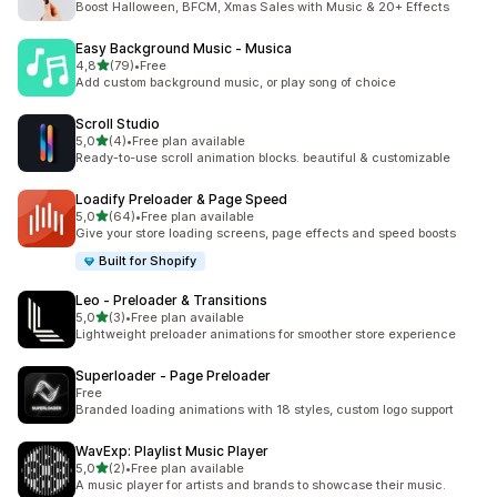
Boost Halloween, BFCM, Xmas Sales with Music & 20+ Effects
Easy Background Music ‑ Musica
/ 5 tähteä
4,8
(79)
•
Free
79 arvostelua yhteensä
Add custom background music, or play song of choice
Scroll Studio
/ 5 tähteä
5,0
(4)
•
Free plan available
4 arvostelua yhteensä
Ready-to-use scroll animation blocks. beautiful & customizable
Loadify Preloader & Page Speed
/ 5 tähteä
5,0
(64)
•
Free plan available
64 arvostelua yhteensä
Give your store loading screens, page effects and speed boosts
Built for Shopify
Leo ‑ Preloader & Transitions
/ 5 tähteä
5,0
(3)
•
Free plan available
3 arvostelua yhteensä
Lightweight preloader animations for smoother store experience
Superloader ‑ Page Preloader
Free
Branded loading animations with 18 styles, custom logo support
WavExp: Playlist Music Player
/ 5 tähteä
5,0
(2)
•
Free plan available
2 arvostelua yhteensä
A music player for artists and brands to showcase their music.