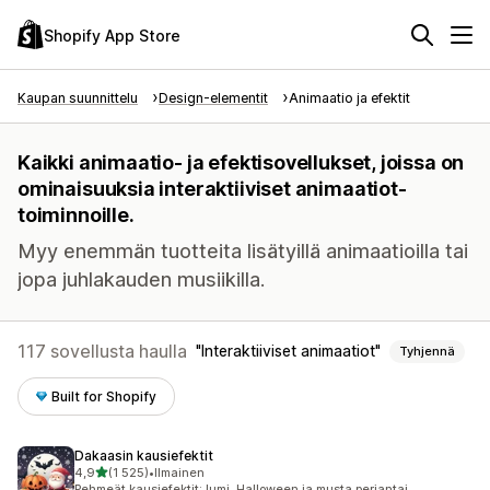
Shopify App Store
Kaupan suunnittelu
Design-elementit
Animaatio ja efektit
Kaikki animaatio- ja efektisovellukset, joissa on
ominaisuuksia interaktiiviset animaatiot-
toiminnoille.
Myy enemmän tuotteita lisätyillä animaatioilla tai
jopa juhlakauden musiikilla.
117 sovellusta haulla
Interaktiiviset animaatiot
Tyhjennä
Built for Shopify
Dakaasin kausiefektit
/ 5 tähteä
4,9
(1 525)
•
Ilmainen
1525 arvostelua yhteensä
Pehmeät kausiefektit: lumi, Halloween ja musta perjantai