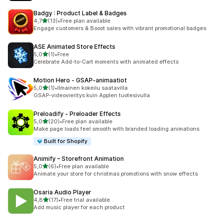
Badgy : Product Label & Badges
/ 5 tähteä
4,7
(13)
•
Free plan available
13 arvostelua yhteensä
Engage customers & Boost sales with vibrant promotional badges
ASE Animated Store Effects
/ 5 tähteä
5,0
(1)
•
Free
1 arvostelua yhteensä
Celebrate Add-to-Cart moments with animated effects
Motion Hero ‑ GSAP‑animaatiot
/ 5 tähteä
5,0
(1)
•
Ilmainen kokeilu saatavilla
1 arvostelua yhteensä
GSAP-videovieritys kuin Applen tuotesivulla
Preloadify ‑ Preloader Effects
/ 5 tähteä
5,0
(20)
•
Free plan available
20 arvostelua yhteensä
Make page loads feel smooth with branded loading animations
Built for Shopify
Animify – Storefront Animation
/ 5 tähteä
5,0
(6)
•
Free plan available
6 arvostelua yhteensä
Animate your store for christmas promotions with snow effects
Osaria Audio Player
/ 5 tähteä
4,8
(17)
•
Free trial available
17 arvostelua yhteensä
Add music player for each product