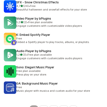
SFX ‑ Snow Christmas Effects
/ 5 tähteä
4,7
(24)
•
Free
24 arvostelua yhteensä
Beautiful halloween and snowfall effects for your store
Video Player by bPlugins
/ 5 tähteä
5,0
(2)
•
Free plan available
2 arvostelua yhteensä
Engage customers with customizable video players
K: Embed Spotify Player
Free
Embed a Spotify player to play tracks, albums, or playlists.
Audio Player by bPlugins
/ 5 tähteä
1,2
(3)
•
Free plan available
3 arvostelua yhteensä
Engage customers with customizable audio players
Sono: Elegant Music Player
Free plan available
Press play on your store.
GA: Background Music Player
Free
Music player with musica and custom audio for your store