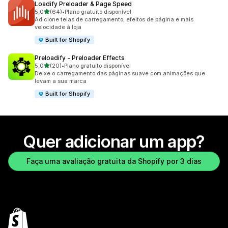
Loadify Preloader & Page Speed
de 5 estrelas
5,0
(64)
•
Plano gratuito disponível
64 avaliações ao todo
Adicione telas de carregamento, efeitos de página e mais
velocidade à loja
Built for Shopify
Preloadify ‑ Preloader Effects
de 5 estrelas
5,0
(20)
•
Plano gratuito disponível
20 avaliações ao todo
Deixe o carregamento das páginas suave com animações que
levam a sua marca
Built for Shopify
Quer adicionar um app?
Faça uma avaliação gratuita da Shopify por 3 dias