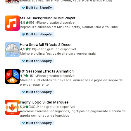
Efeitos suaves: neve, Halloween, Papai Noel e Black Friday
Built for Shopify
MX AI: Background Music Player
de 5 estrelas
4,8
(56)
•
Plano gratuito disponível
56 avaliações ao todo
Reproduza músicas em MP3 do Spotify, SoundCloud e YouTube
Built for Shopify
Hura Snowfall Effects & Decor
de 5 estrelas
4,9
(113)
•
Plano gratuito disponível
113 avaliações ao todo
Melhore o clima festivo do site para vender mais!
Built for Shopify
FX: Seasonal Effects Animation
de 5 estrelas
4,7
(151)
•
Plano gratuito disponível
151 avaliações ao todo
Mais de 200 efeitos de nevasca, animações e jogos de seção de
pré-carregamento
Built for Shopify
Imgify: Logo Slider Marquee
de 5 estrelas
5,0
(30)
•
Plano gratuito disponível
30 avaliações ao todo
Adicione carrossel de logotipos, logotipos de pagamento e efeito de
queda com criador de logotipos
Built for Shopify