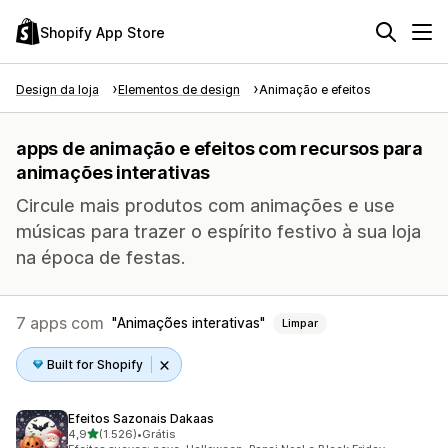
Shopify App Store
Design da loja
Elementos de design
Animação e efeitos
apps de animação e efeitos com recursos para
animações interativas
Circule mais produtos com animações e use
músicas para trazer o espírito festivo à sua loja
na época de festas.
7 apps com
Animações interativas
Limpar
Built for Shopify
Efeitos Sazonais Dakaas
de 5 estrelas
4,9
(1.526)
•
Grátis
1526 avaliações ao todo