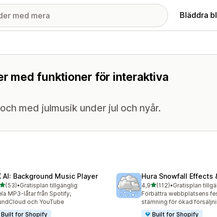
Bläddra b
er med funktioner för interaktiva
l och med julmusik under jul och nyår.
 AI: Background Music Player
Hura Snowfall Effects
av 5 stjärnor
av 5 stjärnor
(53)
•
Gratisplan tillgänglig
4,9
(112)
•
Gratisplan tillg
recensioner totalt
112 recensioner totalt
la MP3-låtar från Spotify,
Förbättra webbplatsens fes
undCloud och YouTube
stämning för ökad försäljni
Built for Shopify
Built for Shopify