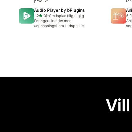
produkt
för
Audio Player by bPlugins
An
av 5 stjärnor
1,2
(3)
•
Gratisplan tillgänglig
5,0
3 recensioner totalt
6 r
Engagera kunder med
Ani
anpassningsbara ljudspelare
snö
Vil