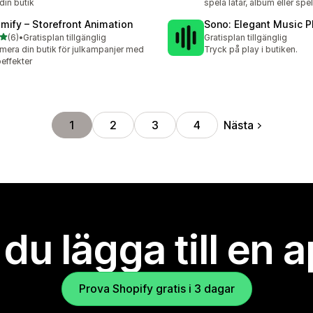
 din butik
spela låtar, album eller spell
imify – Storefront Animation
Sono: Elegant Music P
av 5 stjärnor
(6)
•
Gratisplan tillgänglig
Gratisplan tillgänglig
ecensioner totalt
mera din butik för julkampanjer med
Tryck på play i butiken.
effekter
Nästa
1
2
3
4
l du lägga till en 
Prova Shopify gratis i 3 dagar