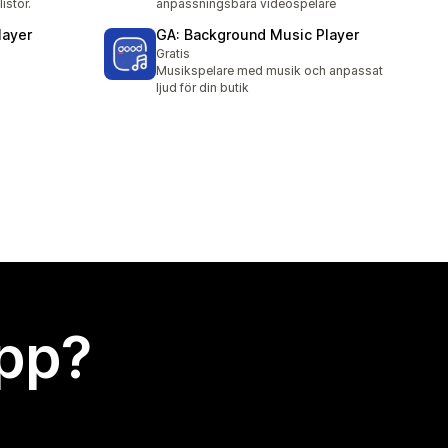
istor.
anpassningsbara videospelare
layer
GA: Background Music Player
Gratis
Musikspelare med musik och anpassat
ljud för din butik
app?