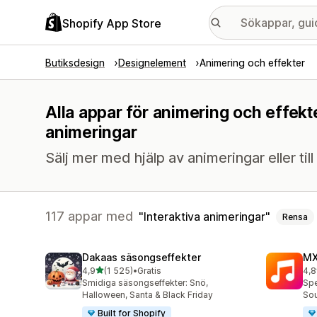
Shopify App Store
Butiksdesign
Designelement
Animering och effekter
Alla appar för animering och effekt
animeringar
Sälj mer med hjälp av animeringar eller til
117 appar med
Interaktiva animeringar
Rensa
Dakaas säsongseffekter
MX
av 5 stjärnor
4,9
(1 525)
•
Gratis
4,8
1525 recensioner totalt
53 
Smidiga säsongseffekter: Snö,
Spe
Halloween, Santa & Black Friday
So
Built for Shopify