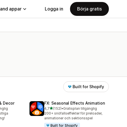
land appar
Logga in
Börja gratis
Built for Shopify
 & Decor
FX: Seasonal Effects Animation
av 5 stjärnor
änglig
4,7
(152)
•
Gratisplan tillgänglig
152 recensioner totalt
tliga
200+ snöfallseffekter för preloader,
ng!
animationer och sektionsspel
Built for Shopify