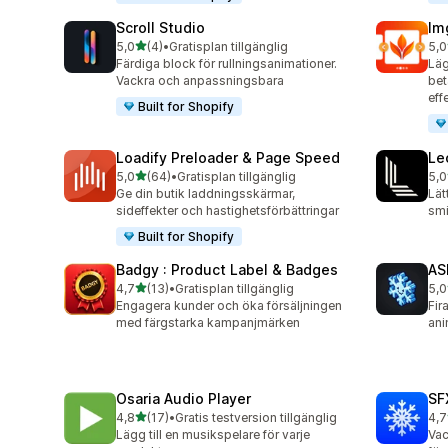
Scroll Studio
Im
av 5 stjärnor
5,0
(4)
•
Gratisplan tillgänglig
5,0
4 recensioner totalt
29 
Färdiga block för rullningsanimationer.
Läg
Vackra och anpassningsbara
bet
eff
Built for Shopify
Loadify Preloader & Page Speed
Le
av 5 stjärnor
5,0
(64)
•
Gratisplan tillgänglig
5,0
64 recensioner totalt
3 r
Ge din butik laddningsskärmar,
Lät
sideffekter och hastighetsförbättringar
smi
Built for Shopify
Badgy : Product Label & Badges
AS
av 5 stjärnor
4,7
(13)
•
Gratisplan tillgänglig
5,0
13 recensioner totalt
1 r
Engagera kunder och öka försäljningen
Fir
med färgstarka kampanjmärken
ani
Osaria Audio Player
SF
av 5 stjärnor
4,8
(17)
•
Gratis testversion tillgänglig
4,7
17 recensioner totalt
24 
Lägg till en musikspelare för varje
Vac