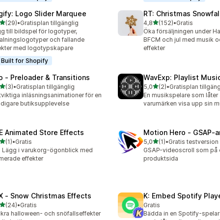
gify: Logo Slider Marquee
RT: Christmas Snowfall
av 5 stjärnor
av 5 stjärnor
(29)
•
Gratisplan tillgänglig
4,8
(152)
•
Gratis
recensioner totalt
152 recensioner totalt
g till bildspel för logotyper,
Öka försäljningen under H
alningslogotyper och fallande
BFCM och jul med musik o
ekter med logotypskapare
effekter
Built for Shopify
o ‑ Preloader & Transitions
WavExp: Playlist Musi
av 5 stjärnor
av 5 stjärnor
(3)
•
Gratisplan tillgänglig
5,0
(2)
•
Gratisplan tillgäng
ecensioner totalt
2 recensioner totalt
tviktiga inläsningsanimationer för en
En musikspelare som låter 
digare butiksupplevelse
varumärken visa upp sin m
E Animated Store Effects
Motion Hero ‑ GSAP‑a
av 5 stjärnor
av 5 stjärnor
(1)
•
Gratis
5,0
(1)
•
Gratis testversion 
ecensioner totalt
1 recensioner totalt
a Lägg i varukorg-ögonblick med
GSAP-videoscroll som på 
merade effekter
produktsida
X ‑ Snow Christmas Effects
K: Embed Spotify Play
av 5 stjärnor
(24)
•
Gratis
Gratis
recensioner totalt
kra halloween- och snöfallseffekter
Bädda in en Spotify-spelare