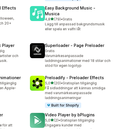
 Effects
Easy Background Music ‑
Musica
alloween,
av 5 stjärnor
4,8
(79)
•
Gratis
79 recensioner totalt
ch 20+
Lägg till anpassad bakgrundsmusik
eller spela en valfri låt
c Player
Superloader ‑ Page Preloader
lig
Gratis
artister och
Varumärkesanpassade
usik.
laddningsanimationer med 18 stilar och
stöd för egen logotyp
nimationer
Preloadify ‑ Preloader Effects
av 5 stjärnor
tillgänglig
5,0
(20)
•
Gratisplan tillgänglig
20 recensioner totalt
en Apple-
Få sidladdningar att kännas smidiga
med varumärkesanpassade
laddningsanimeringar
Built for Shopify
er
Video Player by bPlugins
av 5 stjärnor
5,0
(2)
•
Gratisplan tillgänglig
2 recensioner totalt
 för att
Engagera kunder med