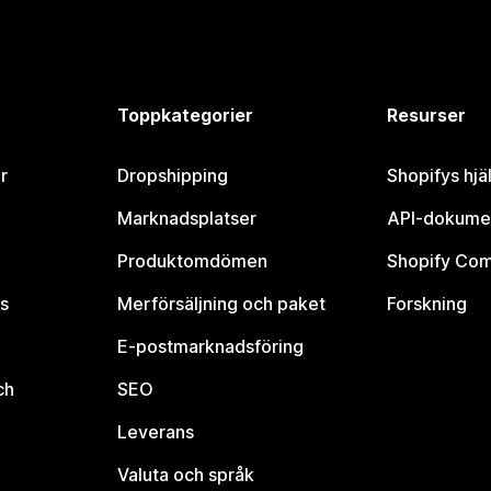
Toppkategorier
Resurser
r
Dropshipping
Shopifys hjä
Marknadsplatser
API-dokume
Produktomdömen
Shopify Co
s
Merförsäljning och paket
Forskning
E-postmarknadsföring
ch
SEO
Leverans
Valuta och språk