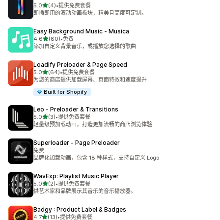
星（满分 5 星）
5.0
(4)
•
提供免费套餐
总共 4 条评论
即插即用的滚动动画板块，精美且高度可定制。
Easy Background Music ‑ Musica
星（满分 5 星）
4.6
(80)
•
免费
总共 80 条评论
添加自定义背景音乐，或播放您选择的歌曲
Loadify Preloader & Page Speed
星（满分 5 星）
5.0
(64)
•
提供免费套餐
总共 64 条评论
为您的商店提供加载屏幕、页面特效和速度提升
Built for Shopify
Leo ‑ Preloader & Transitions
星（满分 5 星）
5.0
(3)
•
提供免费套餐
总共 3 条评论
轻量级预加载动画，打造更加流畅的商店浏览体验
Superloader ‑ Page Preloader
免费
品牌化加载动画，包含 18 种样式，支持自定义 Logo
WavExp: Playlist Music Player
星（满分 5 星）
5.0
(2)
•
提供免费套餐
总共 2 条评论
供艺术家和品牌展示其音乐的音乐播放器。
Badgy : Product Label & Badges
星（满分 5 星）
4.7
(13)
•
提供免费套餐