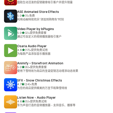
总共 13 条评论
借助生动活泼的促销徽章吸引客户并提升销量
ASE Animated Store Effects
星（满分 5 星）
5.0
(1)
•
免费
总共 1 条评论
利用动画特效欢庆“添加到购物车”时刻
Video Player by bPlugins
星（满分 5 星）
5.0
(2)
•
提供免费套餐
总共 2 条评论
通过可自定义的视频播放器吸引客户
Osaria Audio Player
星（满分 5 星）
4.8
(17)
•
提供免费试用
总共 17 条评论
为每款产品添加音乐播放器
Animify – Storefront Animation
星（满分 5 星）
5.0
(6)
•
提供免费套餐
总共 6 条评论
使用下雪特效为商店的圣诞促销活动增添动态效果
SFX ‑ Snow Christmas Effects
星（满分 5 星）
4.7
(24)
•
免费
总共 24 条评论
为您的商店提供精美的万圣节和降雪特效
Listen Now ‑ Audio Player
星（满分 5 星）
4.6
(5)
•
提供免费试用
总共 5 条评论
专为声音打造的音频播放器 - 支持音乐、播客等