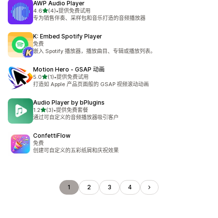
AWP Audio Player
星（满分 5 星）
4.6
(4)
•
提供免费试用
总共 4 条评论
专为销售伴奏、采样包和音乐打造的音频播放器
K: Embed Spotify Player
免费
嵌入 Spotify 播放器，播放曲目、专辑或播放列表。
Motion Hero ‑ GSAP 动画
星（满分 5 星）
5.0
(1)
•
提供免费试用
总共 1 条评论
打造如 Apple 产品页面般的 GSAP 视频滚动动画
Audio Player by bPlugins
星（满分 5 星）
1.2
(3)
•
提供免费套餐
总共 3 条评论
通过可自定义的音频播放器吸引客户
ConfettiFlow
免费
创建可自定义的五彩纸屑和庆祝效果
1
2
3
4