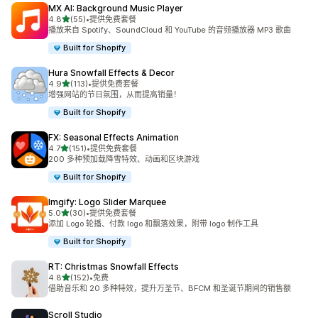
MX AI: Background Music Player
星（满分 5 星）
4.8
(55)
•
提供免费套餐
总共 55 条评论
播放来自 Spotify、SoundCloud 和 YouTube 的音频播放器 MP3 歌曲
Built for Shopify
Hura Snowfall Effects & Decor
星（满分 5 星）
4.9
(113)
•
提供免费套餐
总共 113 条评论
增强网站的节日氛围，从而提高销量！
Built for Shopify
FX: Seasonal Effects Animation
星（满分 5 星）
4.7
(151)
•
提供免费套餐
总共 151 条评论
200 多种预加载降雪特效、动画和区块游戏
Built for Shopify
Imgify: Logo Slider Marquee
星（满分 5 星）
5.0
(30)
•
提供免费套餐
总共 30 条评论
添加 Logo 轮播、付款 logo 和飘落效果，附带 logo 制作工具
Built for Shopify
RT: Christmas Snowfall Effects
星（满分 5 星）
4.8
(152)
•
免费
总共 152 条评论
借助音乐和 20 多种特效，提升万圣节、BFCM 和圣诞节期间的销售额
Scroll Studio