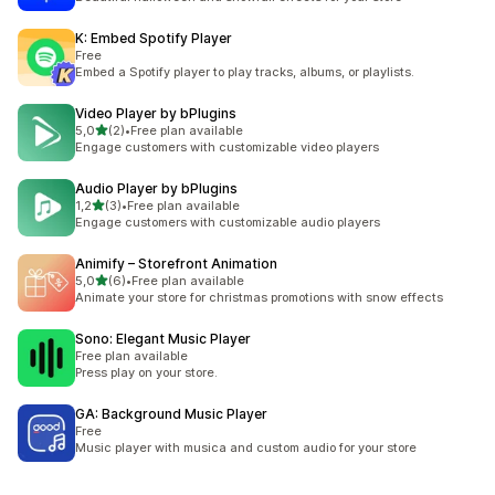
K: Embed Spotify Player
Free
Embed a Spotify player to play tracks, albums, or playlists.
Video Player by bPlugins
av 5 stjerner
5,0
(2)
•
Free plan available
Totalt 2 omtaler
Engage customers with customizable video players
Audio Player by bPlugins
av 5 stjerner
1,2
(3)
•
Free plan available
Totalt 3 omtaler
Engage customers with customizable audio players
Animify – Storefront Animation
av 5 stjerner
5,0
(6)
•
Free plan available
Totalt 6 omtaler
Animate your store for christmas promotions with snow effects
Sono: Elegant Music Player
Free plan available
Press play on your store.
GA: Background Music Player
Free
Music player with musica and custom audio for your store