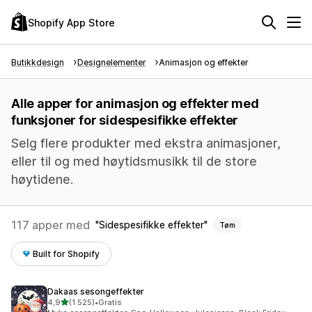
Shopify App Store
Butikkdesign
Designelementer
Animasjon og effekter
Alle apper for animasjon og effekter med
funksjoner for sidespesifikke effekter
Selg flere produkter med ekstra animasjoner,
eller til og med høytidsmusikk til de store
høytidene.
117 apper med
Sidespesifikke effekter
Tøm
Built for Shopify
Dakaas sesongeffekter
av 5 stjerner
4,9
(1 525)
•
Gratis
Totalt 1525 omtaler