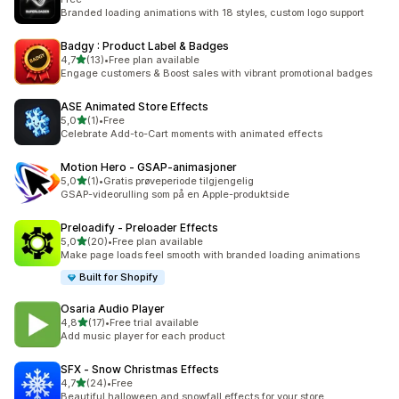
Branded loading animations with 18 styles, custom logo support
Badgy : Product Label & Badges
av 5 stjerner
4,7
(13)
•
Free plan available
Totalt 13 omtaler
Engage customers & Boost sales with vibrant promotional badges
ASE Animated Store Effects
av 5 stjerner
5,0
(1)
•
Free
Totalt 1 omtaler
Celebrate Add-to-Cart moments with animated effects
Motion Hero ‑ GSAP‑animasjoner
av 5 stjerner
5,0
(1)
•
Gratis prøveperiode tilgjengelig
Totalt 1 omtaler
GSAP-videorulling som på en Apple-produktside
Preloadify ‑ Preloader Effects
av 5 stjerner
5,0
(20)
•
Free plan available
Totalt 20 omtaler
Make page loads feel smooth with branded loading animations
Built for Shopify
Osaria Audio Player
av 5 stjerner
4,8
(17)
•
Free trial available
Totalt 17 omtaler
Add music player for each product
SFX ‑ Snow Christmas Effects
av 5 stjerner
4,7
(24)
•
Free
Totalt 24 omtaler
Beautiful halloween and snowfall effects for your store