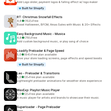
Add Logo slider, payment logos & falling effect w/ logo maker
Built for Shopify
RT: Christmas Snowfall Effects
av 5 stjerner
4,8
(152)
•
Free
Totalt 152 omtaler
Boost Halloween, BFCM, Xmas Sales with Music & 20+ Effects
Easy Background Music ‑ Musica
av 5 stjerner
4,8
(79)
•
Free
Totalt 79 omtaler
Add custom background music, or play song of choice
Loadify Preloader & Page Speed
av 5 stjerner
5,0
(64)
•
Free plan available
Totalt 64 omtaler
Give your store loading screens, page effects and speed boosts
Built for Shopify
Leo ‑ Preloader & Transitions
av 5 stjerner
5,0
(3)
•
Free plan available
Totalt 3 omtaler
Lightweight preloader animations for smoother store experience
WavExp: Playlist Music Player
av 5 stjerner
5,0
(2)
•
Free plan available
Totalt 2 omtaler
A music player for artists and brands to showcase their music.
Superloader ‑ Page Preloader
Free