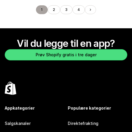
1
2
3
4
Vil du legge til en app?
Prøv Shopify gratis i tre dager
Appkategorier
Populære kategorier
Salgskanaler
Direktefrakting