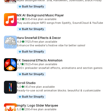
Myke sesongeffekter: Snø, Halloween, Julenissen, Black Friday
Built for Shopify
MX AI: Background Music Player
av 5 stjerner
4,8
(53)
•
Free plan available
Totalt 53 omtaler
Play audio player MP3 songs from Spotify, SoundCloud & YouTube
Built for Shopify
Hura Snowfall Effects & Decor
av 5 stjerner
4,9
(112)
•
Free plan available
Totalt 112 omtaler
Enhance the website's festive vibe for better sales!
Built for Shopify
FX: Seasonal Effects Animation
av 5 stjerner
4,7
(152)
•
Free plan available
Totalt 152 omtaler
200+ preloader snowfall effects, animations and section games
Built for Shopify
Scroll Studio
av 5 stjerner
5,0
(4)
•
Free plan available
Totalt 4 omtaler
Ready-to-use scroll animation blocks. beautiful & customizable
Built for Shopify
Imgify: Logo Slider Marquee
av 5 stjerner
5,0
(29)
•
Free plan available
Totalt 29 omtaler