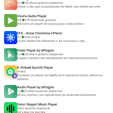
de 5 estrelas
5,0
(6)
•
Plano gratuito disponível
6 avaliações ao todo
Anime a loja para as promoções de Natal com efeitos de neve
Osaria Audio Player
de 5 estrelas
4,8
(17)
•
Avaliação gratuita
17 avaliações ao todo
Adicione um player de música para cada produto
SFX ‑ Snow Christmas Effects
de 5 estrelas
4,7
(24)
•
Grátis
24 avaliações ao todo
Lindos efeitos de Halloween e de neve para a loja
Video Player by bPlugins
de 5 estrelas
5,0
(2)
•
Plano gratuito disponível
2 avaliações ao todo
Engaje clientes com reprodutores de vídeo personalizáveis
K: Embed Spotify Player
Grátis
Incorpore um player do Spotify para reproduzir faixas, álbuns ou
playlists.
Audio Player by bPlugins
de 5 estrelas
1,2
(3)
•
Plano gratuito disponível
3 avaliações ao todo
Atraia clientes com reprodutores de áudio personalizáveis
Sono: Elegant Music Player
Plano gratuito disponível
Dê o play na sua loja.