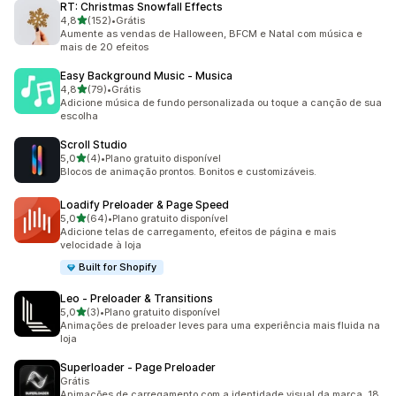
RT: Christmas Snowfall Effects
de 5 estrelas
4,8
(152)
•
Grátis
152 avaliações ao todo
Aumente as vendas de Halloween, BFCM e Natal com música e
mais de 20 efeitos
Easy Background Music ‑ Musica
de 5 estrelas
4,8
(79)
•
Grátis
79 avaliações ao todo
Adicione música de fundo personalizada ou toque a canção de sua
escolha
Scroll Studio
de 5 estrelas
5,0
(4)
•
Plano gratuito disponível
4 avaliações ao todo
Blocos de animação prontos. Bonitos e customizáveis.
Loadify Preloader & Page Speed
de 5 estrelas
5,0
(64)
•
Plano gratuito disponível
64 avaliações ao todo
Adicione telas de carregamento, efeitos de página e mais
velocidade à loja
Built for Shopify
Leo ‑ Preloader & Transitions
de 5 estrelas
5,0
(3)
•
Plano gratuito disponível
3 avaliações ao todo
Animações de preloader leves para uma experiência mais fluida na
loja
Superloader ‑ Page Preloader
Grátis
Animações de carregamento com a identidade visual da marca, 18