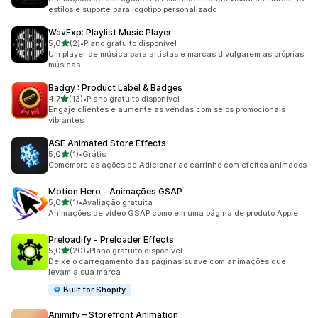
estilos e suporte para logotipo personalizado
WavExp: Playlist Music Player
de 5 estrelas
5,0
(2)
•
Plano gratuito disponível
2 avaliações ao todo
Um player de música para artistas e marcas divulgarem as próprias
músicas.
Badgy : Product Label & Badges
de 5 estrelas
4,7
(13)
•
Plano gratuito disponível
13 avaliações ao todo
Engaje clientes e aumente as vendas com selos promocionais
vibrantes
ASE Animated Store Effects
de 5 estrelas
5,0
(1)
•
Grátis
1 avaliações ao todo
Comemore as ações de Adicionar ao carrinho com efeitos animados
Motion Hero ‑ Animações GSAP
de 5 estrelas
5,0
(1)
•
Avaliação gratuita
1 avaliações ao todo
Animações de vídeo GSAP como em uma página de produto Apple
Preloadify ‑ Preloader Effects
de 5 estrelas
5,0
(20)
•
Plano gratuito disponível
20 avaliações ao todo
Deixe o carregamento das páginas suave com animações que
levam a sua marca
Built for Shopify
Animify – Storefront Animation