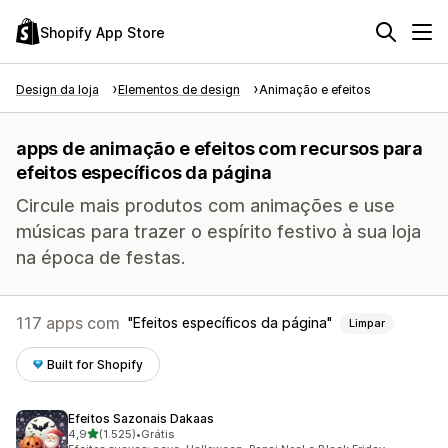
Shopify App Store
Design da loja
Elementos de design
Animação e efeitos
apps de animação e efeitos com recursos para
efeitos específicos da página
Circule mais produtos com animações e use
músicas para trazer o espírito festivo à sua loja
na época de festas.
117 apps com
Efeitos específicos da página
Limpar
Built for Shopify
Efeitos Sazonais Dakaas
de 5 estrelas
4,9
(1.525)
•
Grátis
1525 avaliações ao todo