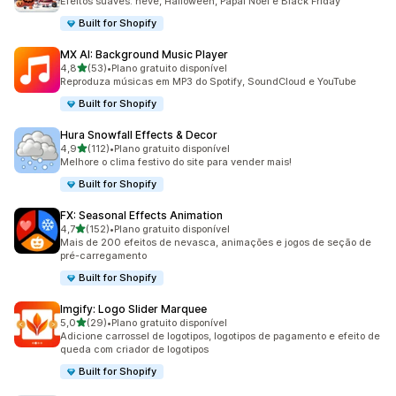
Efeitos suaves: neve, Halloween, Papai Noel e Black Friday
Built for Shopify
MX AI: Background Music Player
de 5 estrelas
4,8
(53)
•
Plano gratuito disponível
53 avaliações ao todo
Reproduza músicas em MP3 do Spotify, SoundCloud e YouTube
Built for Shopify
Hura Snowfall Effects & Decor
de 5 estrelas
4,9
(112)
•
Plano gratuito disponível
112 avaliações ao todo
Melhore o clima festivo do site para vender mais!
Built for Shopify
FX: Seasonal Effects Animation
de 5 estrelas
4,7
(152)
•
Plano gratuito disponível
152 avaliações ao todo
Mais de 200 efeitos de nevasca, animações e jogos de seção de
pré-carregamento
Built for Shopify
Imgify: Logo Slider Marquee
de 5 estrelas
5,0
(29)
•
Plano gratuito disponível
29 avaliações ao todo
Adicione carrossel de logotipos, logotipos de pagamento e efeito de
queda com criador de logotipos
Built for Shopify