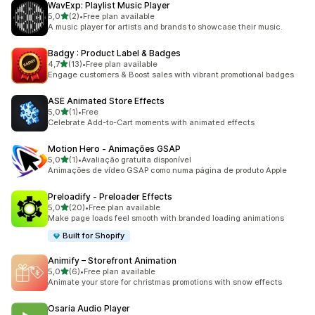
WavExp: Playlist Music Player
de 5 estrelas
5,0
(2)
•
Free plan available
2 total de avaliações
A music player for artists and brands to showcase their music.
Badgy : Product Label & Badges
de 5 estrelas
4,7
(13)
•
Free plan available
13 total de avaliações
Engage customers & Boost sales with vibrant promotional badges
ASE Animated Store Effects
de 5 estrelas
5,0
(1)
•
Free
1 total de avaliações
Celebrate Add-to-Cart moments with animated effects
Motion Hero ‑ Animações GSAP
de 5 estrelas
5,0
(1)
•
Avaliação gratuita disponível
1 total de avaliações
Animações de vídeo GSAP como numa página de produto Apple
Preloadify ‑ Preloader Effects
de 5 estrelas
5,0
(20)
•
Free plan available
20 total de avaliações
Make page loads feel smooth with branded loading animations
Built for Shopify
Animify – Storefront Animation
de 5 estrelas
5,0
(6)
•
Free plan available
6 total de avaliações
Animate your store for christmas promotions with snow effects
Osaria Audio Player