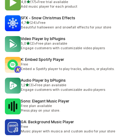
de 5 estrelas
4,8
(17)
•
Free trial available
17 total de avaliações
Add music player for each product
SFX ‑ Snow Christmas Effects
de 5 estrelas
4,7
(24)
•
Free
24 total de avaliações
Beautiful halloween and snowfall effects for your store
Video Player by bPlugins
de 5 estrelas
5,0
(2)
•
Free plan available
2 total de avaliações
Engage customers with customizable video players
K: Embed Spotify Player
Free
Embed a Spotify player to play tracks, albums, or playlists.
Audio Player by bPlugins
de 5 estrelas
1,2
(3)
•
Free plan available
3 total de avaliações
Engage customers with customizable audio players
Sono: Elegant Music Player
Free plan available
Press play on your store.
GA: Background Music Player
Free
Music player with musica and custom audio for your store