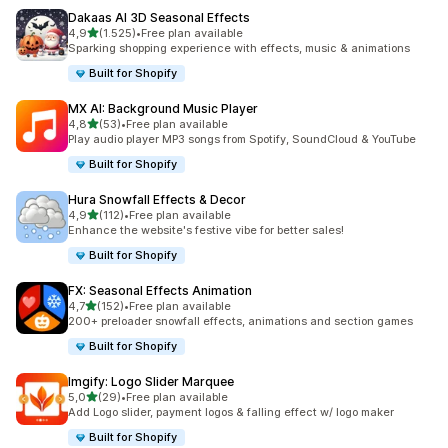
Dakaas AI 3D Seasonal Effects
de 5 estrelas
4,9
(1.525)
•
Free plan available
1525 total de avaliações
Sparking shopping experience with effects, music & animations
Built for Shopify
MX AI: Background Music Player
de 5 estrelas
4,8
(53)
•
Free plan available
53 total de avaliações
Play audio player MP3 songs from Spotify, SoundCloud & YouTube
Built for Shopify
Hura Snowfall Effects & Decor
de 5 estrelas
4,9
(112)
•
Free plan available
112 total de avaliações
Enhance the website's festive vibe for better sales!
Built for Shopify
FX: Seasonal Effects Animation
de 5 estrelas
4,7
(152)
•
Free plan available
152 total de avaliações
200+ preloader snowfall effects, animations and section games
Built for Shopify
Imgify: Logo Slider Marquee
de 5 estrelas
5,0
(29)
•
Free plan available
29 total de avaliações
Add Logo slider, payment logos & falling effect w/ logo maker
Built for Shopify