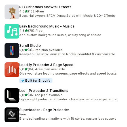
RT: Christmas Snowfall Effects
de 5 estrelas
4,8
(152)
•
Free
152 total de avaliações
Boost Halloween, BFCM, Xmas Sales with Music & 20+ Effects
Easy Background Music ‑ Musica
de 5 estrelas
4,8
(79)
•
Free
79 total de avaliações
Add custom background music, or play song of choice
Scroll Studio
de 5 estrelas
5,0
(4)
•
Free plan available
4 total de avaliações
Ready-to-use scroll animation blocks. beautiful & customizable
Loadify Preloader & Page Speed
de 5 estrelas
5,0
(64)
•
Free plan available
64 total de avaliações
Give your store loading screens, page effects and speed boosts
Built for Shopify
Leo ‑ Preloader & Transitions
de 5 estrelas
5,0
(3)
•
Free plan available
3 total de avaliações
Lightweight preloader animations for smoother store experience
Superloader ‑ Page Preloader
Free
Branded loading animations with 18 styles, custom logo support