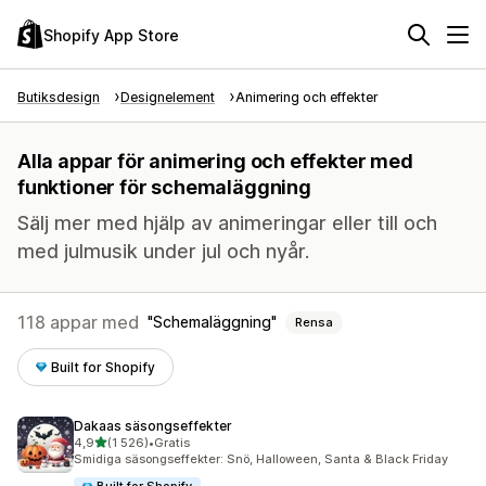
Shopify App Store
Butiksdesign
Designelement
Animering och effekter
Alla appar för animering och effekter med
funktioner för schemaläggning
Sälj mer med hjälp av animeringar eller till och
med julmusik under jul och nyår.
118 appar med
Schemaläggning
Rensa
Built for Shopify
Dakaas säsongseffekter
av 5 stjärnor
4,9
(1 526)
•
Gratis
1526 recensioner totalt
Smidiga säsongseffekter: Snö, Halloween, Santa & Black Friday