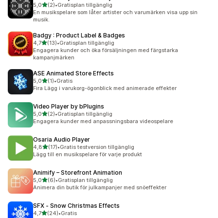
av 5 stjärnor
5,0
(2)
•
Gratisplan tillgänglig
2 recensioner totalt
En musikspelare som låter artister och varumärken visa upp sin
musik.
Badgy : Product Label & Badges
av 5 stjärnor
4,7
(13)
•
Gratisplan tillgänglig
13 recensioner totalt
Engagera kunder och öka försäljningen med färgstarka
kampanjmärken
ASE Animated Store Effects
av 5 stjärnor
5,0
(1)
•
Gratis
1 recensioner totalt
Fira Lägg i varukorg-ögonblick med animerade effekter
Video Player by bPlugins
av 5 stjärnor
5,0
(2)
•
Gratisplan tillgänglig
2 recensioner totalt
Engagera kunder med anpassningsbara videospelare
Osaria Audio Player
av 5 stjärnor
4,8
(17)
•
Gratis testversion tillgänglig
17 recensioner totalt
Lägg till en musikspelare för varje produkt
Animify – Storefront Animation
av 5 stjärnor
5,0
(6)
•
Gratisplan tillgänglig
6 recensioner totalt
Animera din butik för julkampanjer med snöeffekter
SFX ‑ Snow Christmas Effects
av 5 stjärnor
4,7
(24)
•
Gratis
24 recensioner totalt