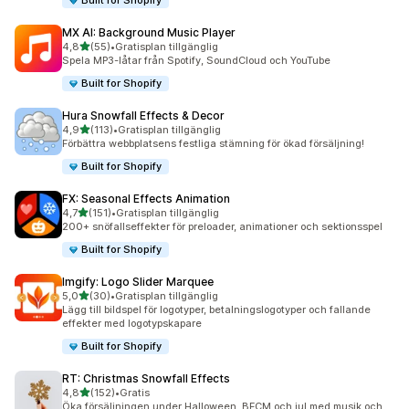
Built for Shopify
MX AI: Background Music Player
av 5 stjärnor
4,8
(55)
•
Gratisplan tillgänglig
55 recensioner totalt
Spela MP3-låtar från Spotify, SoundCloud och YouTube
Built for Shopify
Hura Snowfall Effects & Decor
av 5 stjärnor
4,9
(113)
•
Gratisplan tillgänglig
113 recensioner totalt
Förbättra webbplatsens festliga stämning för ökad försäljning!
Built for Shopify
FX: Seasonal Effects Animation
av 5 stjärnor
4,7
(151)
•
Gratisplan tillgänglig
151 recensioner totalt
200+ snöfallseffekter för preloader, animationer och sektionsspel
Built for Shopify
Imgify: Logo Slider Marquee
av 5 stjärnor
5,0
(30)
•
Gratisplan tillgänglig
30 recensioner totalt
Lägg till bildspel för logotyper, betalningslogotyper och fallande
effekter med logotypskapare
Built for Shopify
RT: Christmas Snowfall Effects
av 5 stjärnor
4,8
(152)
•
Gratis
152 recensioner totalt
Öka försäljningen under Halloween, BFCM och jul med musik och