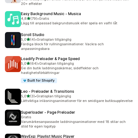
20+ effekter
Easy Background Music ‑ Musica
av 5 stjärnor
4,8
(79)
•
Gratis
79 recensioner totalt
Lägg till anpassad bakgrundsmusik eller spela en valfri låt
Scroll Studio
av 5 stjärnor
5,0
(4)
•
Gratisplan tillgänglig
4 recensioner totalt
Färdiga block för rullningsanimationer. Vackra och
anpassningsbara
Loadify Preloader & Page Speed
av 5 stjärnor
5,0
(64)
•
Gratisplan tillgänglig
64 recensioner totalt
Ge din butik laddningsskärmar, sideffekter och
hastighetsförbättringar
Built for Shopify
Leo ‑ Preloader & Transitions
av 5 stjärnor
5,0
(3)
•
Gratisplan tillgänglig
3 recensioner totalt
Lättviktiga inläsningsanimationer för en smidigare butiksupplevelse
Superloader ‑ Page Preloader
Gratis
Varumärkesanpassade laddningsanimationer med 18 stilar och
stöd för egen logotyp
WavExp: Playlist Music Player