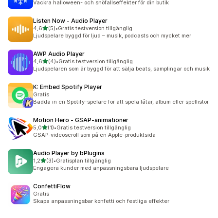
Vackra halloween- och snöfallseffekter för din butik
Listen Now ‑ Audio Player
av 5 stjärnor
4,6
(5)
•
Gratis testversion tillgänglig
5 recensioner totalt
Ljudspelare byggd för ljud – musik, podcasts och mycket mer
AWP Audio Player
av 5 stjärnor
4,6
(4)
•
Gratis testversion tillgänglig
4 recensioner totalt
Ljudspelaren som är byggd för att sälja beats, samplingar och musik
K: Embed Spotify Player
Gratis
Bädda in en Spotify-spelare för att spela låtar, album eller spellistor.
Motion Hero ‑ GSAP‑animationer
av 5 stjärnor
5,0
(1)
•
Gratis testversion tillgänglig
1 recensioner totalt
GSAP-videoscroll som på en Apple-produktsida
Audio Player by bPlugins
av 5 stjärnor
1,2
(3)
•
Gratisplan tillgänglig
3 recensioner totalt
Engagera kunder med anpassningsbara ljudspelare
ConfettiFlow
Gratis
Skapa anpassningsbar konfetti och festliga effekter