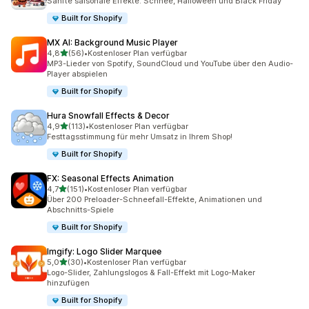
Sanfte saisonale Effekte: Schnee, Halloween und Black Friday
Built for Shopify
MX AI: Background Music Player
von 5 Sternen
4,8
(56)
•
Kostenloser Plan verfügbar
56 Rezensionen insgesamt
MP3-Lieder von Spotify, SoundCloud und YouTube über den Audio-
Player abspielen
Built for Shopify
Hura Snowfall Effects & Decor
von 5 Sternen
4,9
(113)
•
Kostenloser Plan verfügbar
113 Rezensionen insgesamt
Festtagsstimmung für mehr Umsatz in Ihrem Shop!
Built for Shopify
FX: Seasonal Effects Animation
von 5 Sternen
4,7
(151)
•
Kostenloser Plan verfügbar
151 Rezensionen insgesamt
Über 200 Preloader-Schneefall-Effekte, Animationen und
Abschnitts-Spiele
Built for Shopify
Imgify: Logo Slider Marquee
von 5 Sternen
5,0
(30)
•
Kostenloser Plan verfügbar
30 Rezensionen insgesamt
Logo-Slider, Zahlungslogos & Fall-Effekt mit Logo-Maker
hinzufügen
Built for Shopify