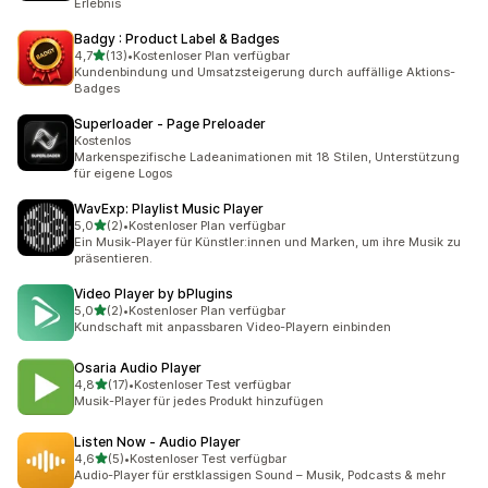
Erlebnis
Badgy : Product Label & Badges
von 5 Sternen
4,7
(13)
•
Kostenloser Plan verfügbar
13 Rezensionen insgesamt
Kundenbindung und Umsatzsteigerung durch auffällige Aktions-
Badges
Superloader ‑ Page Preloader
Kostenlos
Markenspezifische Ladeanimationen mit 18 Stilen, Unterstützung
für eigene Logos
WavExp: Playlist Music Player
von 5 Sternen
5,0
(2)
•
Kostenloser Plan verfügbar
2 Rezensionen insgesamt
Ein Musik-Player für Künstler:innen und Marken, um ihre Musik zu
präsentieren.
Video Player by bPlugins
von 5 Sternen
5,0
(2)
•
Kostenloser Plan verfügbar
2 Rezensionen insgesamt
Kundschaft mit anpassbaren Video-Playern einbinden
Osaria Audio Player
von 5 Sternen
4,8
(17)
•
Kostenloser Test verfügbar
17 Rezensionen insgesamt
Musik-Player für jedes Produkt hinzufügen
Listen Now ‑ Audio Player
von 5 Sternen
4,6
(5)
•
Kostenloser Test verfügbar
5 Rezensionen insgesamt
Audio-Player für erstklassigen Sound – Musik, Podcasts & mehr