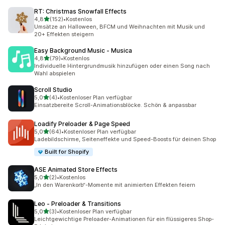
RT: Christmas Snowfall Effects
von 5 Sternen
4,8
(152)
•
Kostenlos
152 Rezensionen insgesamt
Umsätze an Halloween, BFCM und Weihnachten mit Musik und
20+ Effekten steigern
Easy Background Music ‑ Musica
von 5 Sternen
4,8
(79)
•
Kostenlos
79 Rezensionen insgesamt
Individuelle Hintergrundmusik hinzufügen oder einen Song nach
Wahl abspielen
Scroll Studio
von 5 Sternen
5,0
(4)
•
Kostenloser Plan verfügbar
4 Rezensionen insgesamt
Einsatzbereite Scroll-Animationsblöcke. Schön & anpassbar
Loadify Preloader & Page Speed
von 5 Sternen
5,0
(64)
•
Kostenloser Plan verfügbar
64 Rezensionen insgesamt
Ladebildschirme, Seiteneffekte und Speed-Boosts für deinen Shop
Built for Shopify
ASE Animated Store Effects
von 5 Sternen
5,0
(2)
•
Kostenlos
2 Rezensionen insgesamt
„In den Warenkorb“-Momente mit animierten Effekten feiern
Leo ‑ Preloader & Transitions
von 5 Sternen
5,0
(3)
•
Kostenloser Plan verfügbar
3 Rezensionen insgesamt
Leichtgewichtige Preloader-Animationen für ein flüssigeres Shop-