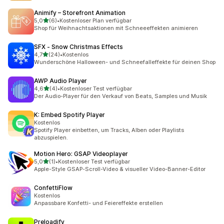
Animify – Storefront Animation
von 5 Sternen
5,0
(6)
•
Kostenloser Plan verfügbar
6 Rezensionen insgesamt
Shop für Weihnachtsaktionen mit Schneeeffekten animieren
SFX ‑ Snow Christmas Effects
von 5 Sternen
4,7
(24)
•
Kostenlos
24 Rezensionen insgesamt
Wunderschöne Halloween- und Schneefalleffekte für deinen Shop
AWP Audio Player
von 5 Sternen
4,6
(4)
•
Kostenloser Test verfügbar
4 Rezensionen insgesamt
Der Audio-Player für den Verkauf von Beats, Samples und Musik
K: Embed Spotify Player
Kostenlos
Spotify Player einbetten, um Tracks, Alben oder Playlists
abzuspielen.
Motion Hero: GSAP Videoplayer
von 5 Sternen
5,0
(1)
•
Kostenloser Test verfügbar
1 Rezensionen insgesamt
Apple-Style GSAP-Scroll-Video & visueller Video-Banner-Editor
ConfettiFlow
Kostenlos
Anpassbare Konfetti- und Feiereffekte erstellen
Preloadify