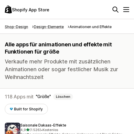
Shopify App Store
Shop-Design
Design-Elemente
Animationen und Effekte
Alle apps für animationen und effekte mit
Funktionen für größe
Verkaufe mehr Produkte mit zusätzlichen
Animationen oder sogar festlicher Musik zur
Weihnachtszeit
118 Apps mit
Größe
Löschen
Built for Shopify
Saisonale Dakaas‑Effekte
von 5 Sternen
4,9
(1.526)
•
Kostenlos
1526 Rezensionen insgesamt