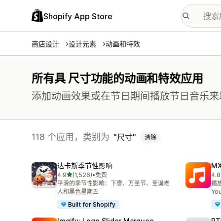
Shopify App Store
商店设计
设计元素
动画和特效
所有具 尺寸功能的动画和特效应用
添加动画效果或在节日期间播放节日音乐来
118 个应用，类别为
尺寸
清除
达卡斯季节性影响
MX
星（满分 5 星）
4.9
(1,526)
•
免费
4.8
总共 1526 条评论
总共
平滑的季节性影响：下雪、万圣节、圣诞老
播放
人和黑色星期五
Yo
Built for Shopify
Imgify: Logo Slider Marquee
RT