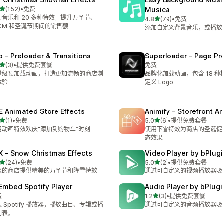
星（满分 5 星）
(152)
•
免费
Musica
 152 条评论
助音乐和 20 多种特效，提升万圣节、
星（满分 5 星）
4.8
(79)
•
免费
总共 79 条评论
FCM 和圣诞节期间的销售额
添加自定义背景音乐，或播放
o ‑ Preloader & Transitions
Superloader ‑ Page Pr
星（满分 5 星）
(3)
•
提供免费套餐
免费
 3 条评论
量级预加载动画，打造更加流畅的商店浏
品牌化加载动画，包含 18 
体验
定义 Logo
E Animated Store Effects
Animify – Storefront A
星（满分 5 星）
星（满分 5 星）
(1)
•
免费
5.0
(6)
•
提供免费套餐
 1 条评论
总共 6 条评论
用动画特效欢庆“添加到购物车”时刻
使用下雪特效为商店的圣诞促
态效果
X ‑ Snow Christmas Effects
Video Player by bPlug
星（满分 5 星）
星（满分 5 星）
(24)
•
免费
5.0
(2)
•
提供免费套餐
 24 条评论
总共 2 条评论
您的商店提供精美的万圣节和降雪特效
通过可自定义的视频播放器吸
 Embed Spotify Player
Audio Player by bPlug
星（满分 5 星）
费
1.2
(3)
•
提供免费套餐
总共 3 条评论
 Spotify 播放器，播放曲目、专辑或播
通过可自定义的音频播放器吸
列表。