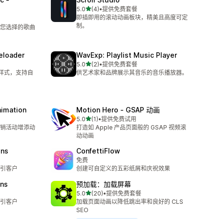
星（满分 5 星）
5.0
(4)
•
提供免费套餐
总共 4 条评论
即插即用的滚动动画板块，精美且高度可定
制。
您选择的歌曲
eloader
WavExp: Playlist Music Player
星（满分 5 星）
5.0
(2)
•
提供免费套餐
总共 2 条评论
种样式，支持自
供艺术家和品牌展示其音乐的音乐播放器。
nimation
Motion Hero ‑ GSAP 动画
星（满分 5 星）
5.0
(1)
•
提供免费试用
总共 1 条评论
销活动增添动
打造如 Apple 产品页面般的 GSAP 视频滚
动动画
ins
ConfettiFlow
免费
引客户
创建可自定义的五彩纸屑和庆祝效果
ins
预加载：加载屏幕
星（满分 5 星）
5.0
(20)
•
提供免费套餐
总共 20 条评论
引客户
加载页面动画以降低跳出率和良好的 CLS
SEO