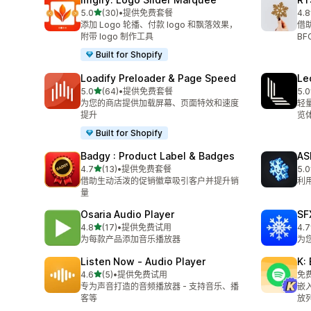
星（满分 5 星）
5.0
(30)
•
提供免费套餐
4.8
总共 30 条评论
总共
添加 Logo 轮播、付款 logo 和飘落效果，
借
附带 logo 制作工具
B
Built for Shopify
Loadify Preloader & Page Speed
Le
星（满分 5 星）
5.0
(64)
•
提供免费套餐
5.0
总共 64 条评论
总共
为您的商店提供加载屏幕、页面特效和速度
轻
提升
览
Built for Shopify
Badgy : Product Label & Badges
AS
星（满分 5 星）
4.7
(13)
•
提供免费套餐
5.0
总共 13 条评论
总共
借助生动活泼的促销徽章吸引客户并提升销
利
量
Osaria Audio Player
SF
星（满分 5 星）
4.8
(17)
•
提供免费试用
4.7
总共 17 条评论
总共
为每款产品添加音乐播放器
为
Listen Now ‑ Audio Player
K:
星（满分 5 星）
4.6
(5)
•
提供免费试用
免
总共 5 条评论
专为声音打造的音频播放器 - 支持音乐、播
嵌入
客等
放