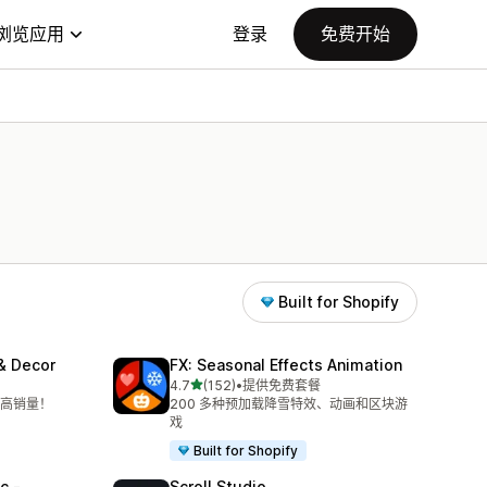
浏览应用
登录
免费开始
Built for Shopify
 & Decor
FX: Seasonal Effects Animation
星（满分 5 星）
4.7
(152)
•
提供免费套餐
总共 152 条评论
高销量！
200 多种预加载降雪特效、动画和区块游
戏
Built for Shopify
c ‑
Scroll Studio