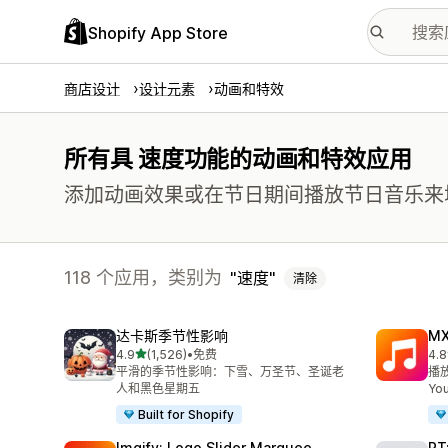
Shopify App Store
商店设计
设计元素
动画和特效
所有具 速度功能的动画和特效应用
添加动画效果或在节日期间播放节日音乐来
118 个应用，类别为
速度
清除
达卡斯季节性影响
MX
星（满分 5 星）
4.9
(1,526)
•
免费
4.8
总共 1526 条评论
总共
平滑的季节性影响：下雪、万圣节、圣诞老
播放
人和黑色星期五
Yo
Built for Shopify
Imgify: Logo Slider Marquee
RT