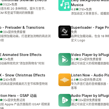
星（满分 5 星）
(152)
•
免费
Musica
 152 条评论
助音乐和 20 多种特效，提升万圣节、
星（满分 5 星）
4.8
(79)
•
免费
总共 79 条评论
FCM 和圣诞节期间的销售额
添加自定义背景音乐，或播放
o ‑ Preloader & Transitions
Superloader ‑ Page Pr
星（满分 5 星）
(3)
•
提供免费套餐
免费
 3 条评论
量级预加载动画，打造更加流畅的商店浏
品牌化加载动画，包含 18 
体验
定义 Logo
E Animated Store Effects
Video Player by bPlug
星（满分 5 星）
星（满分 5 星）
(1)
•
免费
5.0
(2)
•
提供免费套餐
 1 条评论
总共 2 条评论
用动画特效欢庆“添加到购物车”时刻
通过可自定义的视频播放器吸
X ‑ Snow Christmas Effects
Listen Now ‑ Audio Pl
星（满分 5 星）
星（满分 5 星）
(24)
•
免费
4.6
(5)
•
提供免费试用
 24 条评论
总共 5 条评论
您的商店提供精美的万圣节和降雪特效
专为声音打造的音频播放器 -
客等
tion Hero ‑ GSAP 动画
Audio Player by bPlug
星（满分 5 星）
星（满分 5 星）
(1)
•
提供免费试用
1.2
(3)
•
提供免费套餐
 1 条评论
总共 3 条评论
如 Apple 产品页面般的 GSAP 视频滚
通过可自定义的音频播放器吸
动画