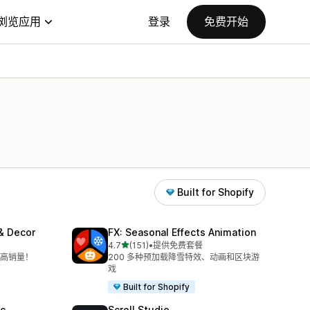
浏览应用
登录
免费开始
Built for Shopify
 & Decor
FX: Seasonal Effects Animation
星（满分 5 星）
4.7
(151)
•
提供免费套餐
总共 151 条评论
高销量！
200 多种预加载降雪特效、动画和区块游
戏
Built for Shopify
c ‑
Scroll Studio