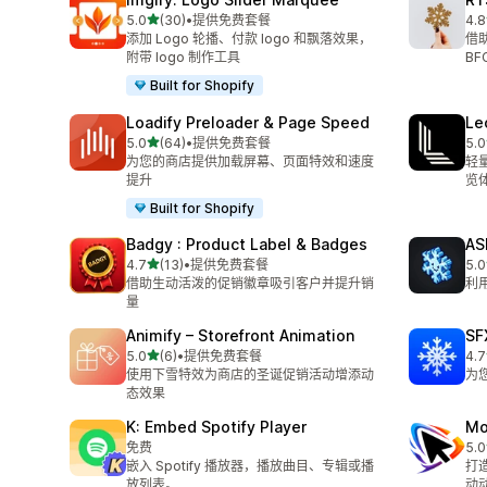
星（满分 5 星）
5.0
(30)
•
提供免费套餐
4.8
总共 30 条评论
总共
添加 Logo 轮播、付款 logo 和飘落效果，
借
附带 logo 制作工具
B
Built for Shopify
Loadify Preloader & Page Speed
Le
星（满分 5 星）
5.0
(64)
•
提供免费套餐
5.0
总共 64 条评论
总共
为您的商店提供加载屏幕、页面特效和速度
轻
提升
览
Built for Shopify
Badgy : Product Label & Badges
AS
星（满分 5 星）
4.7
(13)
•
提供免费套餐
5.0
总共 13 条评论
总共
借助生动活泼的促销徽章吸引客户并提升销
利
量
Animify – Storefront Animation
SF
星（满分 5 星）
5.0
(6)
•
提供免费套餐
4.7
总共 6 条评论
总共
使用下雪特效为商店的圣诞促销活动增添动
为
态效果
K: Embed Spotify Player
Mo
免费
5.0
总共
嵌入 Spotify 播放器，播放曲目、专辑或播
打造
放列表。
动