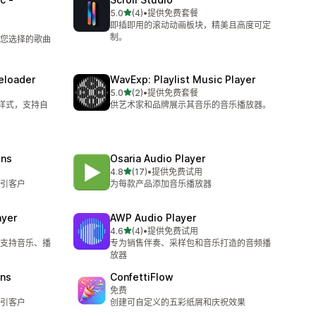
星（满分 5 星）
5.0
(4)
•
提供免费套餐
总共 4 条评论
即插即用的滚动动画板块，精美且高度可定
制。
您选择的歌曲
eloader
WavExp: Playlist Music Player
星（满分 5 星）
5.0
(2)
•
提供免费套餐
总共 2 条评论
种样式，支持自
供艺术家和品牌展示其音乐的音乐播放器。
ins
Osaria Audio Player
星（满分 5 星）
4.8
(17)
•
提供免费试用
总共 17 条评论
引客户
为每款产品添加音乐播放器
ayer
AWP Audio Player
星（满分 5 星）
4.6
(4)
•
提供免费试用
总共 4 条评论
 支持音乐、播
专为销售伴奏、采样包和音乐打造的音频播
放器
ins
ConfettiFlow
免费
引客户
创建可自定义的五彩纸屑和庆祝效果