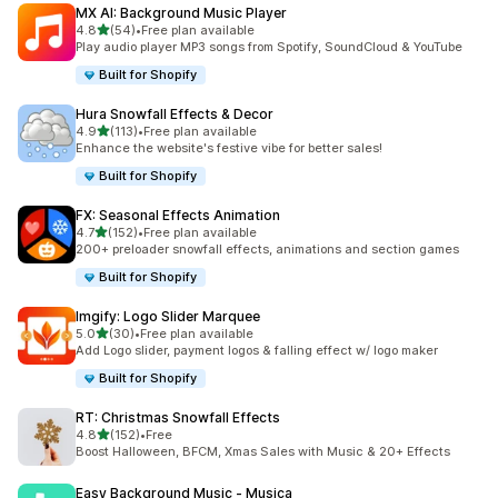
MX AI: Background Music Player
滿分 5 顆星
4.8
(54)
•
Free plan available
共有 54 則評價
Play audio player MP3 songs from Spotify, SoundCloud & YouTube
Built for Shopify
Hura Snowfall Effects & Decor
滿分 5 顆星
4.9
(113)
•
Free plan available
共有 113 則評價
Enhance the website's festive vibe for better sales!
Built for Shopify
FX: Seasonal Effects Animation
滿分 5 顆星
4.7
(152)
•
Free plan available
共有 152 則評價
200+ preloader snowfall effects, animations and section games
Built for Shopify
Imgify: Logo Slider Marquee
滿分 5 顆星
5.0
(30)
•
Free plan available
共有 30 則評價
Add Logo slider, payment logos & falling effect w/ logo maker
Built for Shopify
RT: Christmas Snowfall Effects
滿分 5 顆星
4.8
(152)
•
Free
共有 152 則評價
Boost Halloween, BFCM, Xmas Sales with Music & 20+ Effects
Easy Background Music ‑ Musica