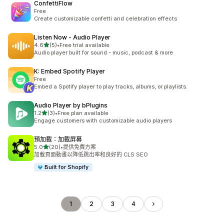
ConfettiFlow
Free
Create customizable confetti and celebration effects
Listen Now ‑ Audio Player
滿分 5 顆星
4.6
(5)
•
Free trial available
共有 5 則評價
Audio player built for sound - music, podcast & more
K: Embed Spotify Player
Free
Embed a Spotify player to play tracks, albums, or playlists.
Audio Player by bPlugins
滿分 5 顆星
1.2
(3)
•
Free plan available
共有 3 則評價
Engage customers with customizable audio players
預加載：加載屏幕
滿分 5 顆星
5.0
(20)
•
提供免費方案
共有 20 則評價
加載頁面動畫以降低跳出率和良好的 CLS SEO
Built for Shopify
1
2
3
4