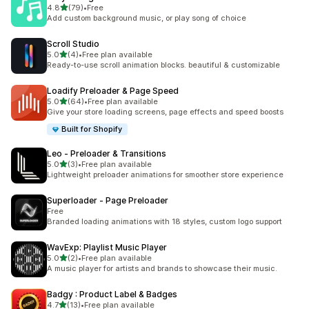
滿分 5 顆星
4.8
(79)
•
Free
共有 79 則評價
Add custom background music, or play song of choice
Scroll Studio
滿分 5 顆星
5.0
(4)
•
Free plan available
共有 4 則評價
Ready-to-use scroll animation blocks. beautiful & customizable
Loadify Preloader & Page Speed
滿分 5 顆星
5.0
(64)
•
Free plan available
共有 64 則評價
Give your store loading screens, page effects and speed boosts
Built for Shopify
Leo ‑ Preloader & Transitions
滿分 5 顆星
5.0
(3)
•
Free plan available
共有 3 則評價
Lightweight preloader animations for smoother store experience
Superloader ‑ Page Preloader
Free
Branded loading animations with 18 styles, custom logo support
WavExp: Playlist Music Player
滿分 5 顆星
5.0
(2)
•
Free plan available
共有 2 則評價
A music player for artists and brands to showcase their music.
Badgy : Product Label & Badges
滿分 5 顆星
4.7
(13)
•
Free plan available