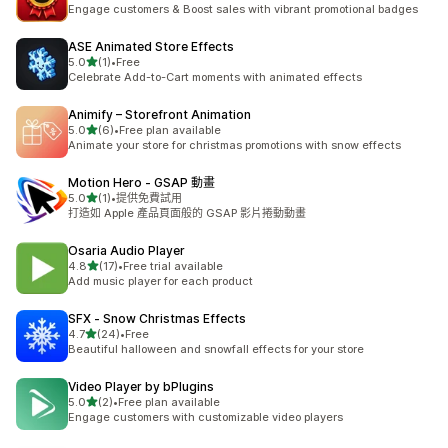
共有 13 則評價
Engage customers & Boost sales with vibrant promotional badges
ASE Animated Store Effects
滿分 5 顆星
5.0
(1)
•
Free
共有 1 則評價
Celebrate Add-to-Cart moments with animated effects
Animify – Storefront Animation
滿分 5 顆星
5.0
(6)
•
Free plan available
共有 6 則評價
Animate your store for christmas promotions with snow effects
Motion Hero ‑ GSAP 動畫
滿分 5 顆星
5.0
(1)
•
提供免費試用
共有 1 則評價
打造如 Apple 產品頁面般的 GSAP 影片捲動動畫
Osaria Audio Player
滿分 5 顆星
4.8
(17)
•
Free trial available
共有 17 則評價
Add music player for each product
SFX ‑ Snow Christmas Effects
滿分 5 顆星
4.7
(24)
•
Free
共有 24 則評價
Beautiful halloween and snowfall effects for your store
Video Player by bPlugins
滿分 5 顆星
5.0
(2)
•
Free plan available
共有 2 則評價
Engage customers with customizable video players