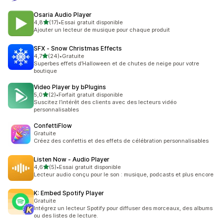
Osaria Audio Player
étoile(s) sur 5
4,8
(17)
•
Essai gratuit disponible
17 avis au total
Ajouter un lecteur de musique pour chaque produit
SFX ‑ Snow Christmas Effects
étoile(s) sur 5
4,7
(24)
•
Gratuite
24 avis au total
Superbes effets d’Halloween et de chutes de neige pour votre
boutique
Video Player by bPlugins
étoile(s) sur 5
5,0
(2)
•
Forfait gratuit disponible
2 avis au total
Suscitez l’intérêt des clients avec des lecteurs vidéo
personnalisables
ConfettiFlow
Gratuite
Créez des confettis et des effets de célébration personnalisables
Listen Now ‑ Audio Player
étoile(s) sur 5
4,6
(5)
•
Essai gratuit disponible
5 avis au total
Lecteur audio conçu pour le son : musique, podcasts et plus encore
K: Embed Spotify Player
Gratuite
Intégrez un lecteur Spotify pour diffuser des morceaux, des albums
ou des listes de lecture.