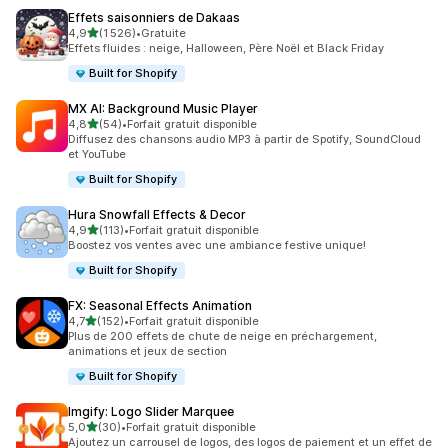
Effets saisonniers de Dakaas
étoile(s) sur 5
4,9
(1 526)
•
Gratuite
1526 avis au total
Effets fluides : neige, Halloween, Père Noël et Black Friday
Built for Shopify
MX AI: Background Music Player
étoile(s) sur 5
4,8
(54)
•
Forfait gratuit disponible
54 avis au total
Diffusez des chansons audio MP3 à partir de Spotify, SoundCloud
et YouTube
Built for Shopify
Hura Snowfall Effects & Decor
étoile(s) sur 5
4,9
(113)
•
Forfait gratuit disponible
113 avis au total
Boostez vos ventes avec une ambiance festive unique!
Built for Shopify
FX: Seasonal Effects Animation
étoile(s) sur 5
4,7
(152)
•
Forfait gratuit disponible
152 avis au total
Plus de 200 effets de chute de neige en préchargement,
animations et jeux de section
Built for Shopify
Imgify: Logo Slider Marquee
étoile(s) sur 5
5,0
(30)
•
Forfait gratuit disponible
30 avis au total
Ajoutez un carrousel de logos, des logos de paiement et un effet de