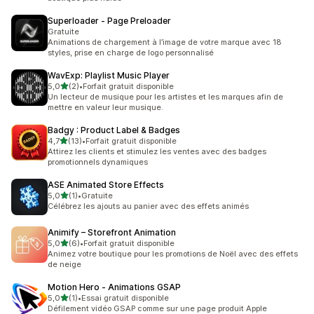
Superloader ‑ Page Preloader
Gratuite
Animations de chargement à l’image de votre marque avec 18
styles, prise en charge de logo personnalisé
WavExp: Playlist Music Player
étoile(s) sur 5
5,0
(2)
•
Forfait gratuit disponible
2 avis au total
Un lecteur de musique pour les artistes et les marques afin de
mettre en valeur leur musique.
Badgy : Product Label & Badges
étoile(s) sur 5
4,7
(13)
•
Forfait gratuit disponible
13 avis au total
Attirez les clients et stimulez les ventes avec des badges
promotionnels dynamiques
ASE Animated Store Effects
étoile(s) sur 5
5,0
(1)
•
Gratuite
1 avis au total
Célébrez les ajouts au panier avec des effets animés
Animify – Storefront Animation
étoile(s) sur 5
5,0
(6)
•
Forfait gratuit disponible
6 avis au total
Animez votre boutique pour les promotions de Noël avec des effets
de neige
Motion Hero ‑ Animations GSAP
étoile(s) sur 5
5,0
(1)
•
Essai gratuit disponible
1 avis au total
Défilement vidéo GSAP comme sur une page produit Apple