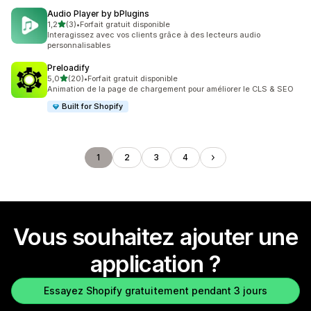
Audio Player by bPlugins
étoile(s) sur 5
1,2
(3)
•
Forfait gratuit disponible
3 avis au total
Interagissez avec vos clients grâce à des lecteurs audio
personnalisables
Preloadify
étoile(s) sur 5
5,0
(20)
•
Forfait gratuit disponible
20 avis au total
Animation de la page de chargement pour améliorer le CLS & SEO
Built for Shopify
1
2
3
4
Vous souhaitez ajouter une
application ?
Essayez Shopify gratuitement pendant 3 jours