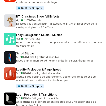
chute avec un créateur de logo
Built for Shopify
RT: Christmas Snowfall Effects
étoile(s) sur 5
4,8
(152)
•
Gratuite
152 avis au total
Boostez vos ventes pour Halloween, le BFCM et Noël avec de la
musique et plus de 20 effets
Easy Background Music ‑ Musica
étoile(s) sur 5
4,8
(79)
•
Gratuite
79 avis au total
Ajoutez une musique de fond personnalisée ou diffusez la chanson
de votre choix
Scroll Studio
étoile(s) sur 5
5,0
(4)
•
Forfait gratuit disponible
4 avis au total
Blocs d'animation de défilement prêts à l'emploi, élégants et
Loadify Preloader & Page Speed
étoile(s) sur 5
5,0
(64)
•
Forfait gratuit disponible
64 avis au total
Ajoutez des écrans de chargement, des effets de page et des
améliorations de vitesse à votre boutique
Built for Shopify
Leo ‑ Preloader & Transitions
étoile(s) sur 5
5,0
(3)
•
Forfait gratuit disponible
3 avis au total
Animations de préchargement légères pour une expérience de
boutique plus fluide