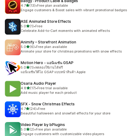
Badgy : Product Label & Badges
เต็ม 5 ดาว
4.7
(13)
•
Free plan available
ทั้งหมด 13 รีวิว
Engage customers & Boost sales with vibrant promotional badges
ASE Animated Store Effects
เต็ม 5 ดาว
5.0
(1)
•
Free
ทั้งหมด 1 รีวิว
Celebrate Add-to-Cart moments with animated effects
Animify – Storefront Animation
เต็ม 5 ดาว
5.0
(6)
•
Free plan available
ทั้งหมด 6 รีวิว
Animate your store for christmas promotions with snow effects
Motion Hero ‑ แอนิเมชัน GSAP
เต็ม 5 ดาว
5.0
(1)
•
ทดลองใช้งานได้ฟรี
ทั้งหมด 1 รีวิว
แอนิเมชันวิดีโอ GSAP แบบหน้าสินค้า Apple
Osaria Audio Player
เต็ม 5 ดาว
4.8
(17)
•
Free trial available
ทั้งหมด 17 รีวิว
Add music player for each product
SFX ‑ Snow Christmas Effects
เต็ม 5 ดาว
4.7
(24)
•
Free
ทั้งหมด 24 รีวิว
Beautiful halloween and snowfall effects for your store
Video Player by bPlugins
เต็ม 5 ดาว
5.0
(2)
•
Free plan available
ทั้งหมด 2 รีวิว
Engage customers with customizable video players