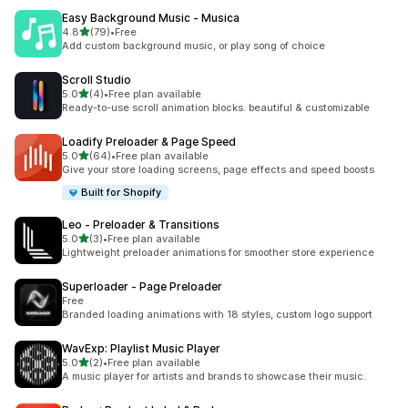
Easy Background Music ‑ Musica
เต็ม 5 ดาว
4.8
(79)
•
Free
ทั้งหมด 79 รีวิว
Add custom background music, or play song of choice
Scroll Studio
เต็ม 5 ดาว
5.0
(4)
•
Free plan available
ทั้งหมด 4 รีวิว
Ready-to-use scroll animation blocks. beautiful & customizable
Loadify Preloader & Page Speed
เต็ม 5 ดาว
5.0
(64)
•
Free plan available
ทั้งหมด 64 รีวิว
Give your store loading screens, page effects and speed boosts
Built for Shopify
Leo ‑ Preloader & Transitions
เต็ม 5 ดาว
5.0
(3)
•
Free plan available
ทั้งหมด 3 รีวิว
Lightweight preloader animations for smoother store experience
Superloader ‑ Page Preloader
Free
Branded loading animations with 18 styles, custom logo support
WavExp: Playlist Music Player
เต็ม 5 ดาว
5.0
(2)
•
Free plan available
ทั้งหมด 2 รีวิว
A music player for artists and brands to showcase their music.