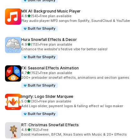
Built for Shopify
MX AI: Background Music Player
เต็ม 5 ดาว
4.8
(54)
•
Free plan available
ทั้งหมด 54 รีวิว
Play audio player MP3 songs from Spotify, SoundCloud & YouTube
Built for Shopify
Hura Snowfall Effects & Decor
เต็ม 5 ดาว
4.9
(113)
•
Free plan available
ทั้งหมด 113 รีวิว
Enhance the website's festive vibe for better sales!
Built for Shopify
FX: Seasonal Effects Animation
เต็ม 5 ดาว
4.7
(152)
•
Free plan available
ทั้งหมด 152 รีวิว
200+ preloader snowfall effects, animations and section games
Built for Shopify
Imgify: Logo Slider Marquee
เต็ม 5 ดาว
5.0
(30)
•
Free plan available
ทั้งหมด 30 รีวิว
Add Logo slider, payment logos & falling effect w/ logo maker
Built for Shopify
RT: Christmas Snowfall Effects
เต็ม 5 ดาว
4.8
(152)
•
Free
ทั้งหมด 152 รีวิว
Boost Halloween, BFCM, Xmas Sales with Music & 20+ Effects