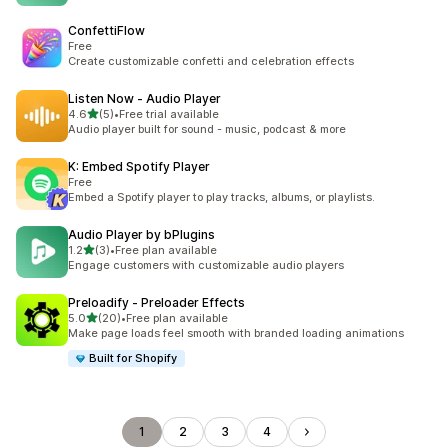
ConfettiFlow
Free
Create customizable confetti and celebration effects
Listen Now ‑ Audio Player
เต็ม 5 ดาว
4.6
(5)
•
Free trial available
ทั้งหมด 5 รีวิว
Audio player built for sound - music, podcast & more
K: Embed Spotify Player
Free
Embed a Spotify player to play tracks, albums, or playlists.
Audio Player by bPlugins
เต็ม 5 ดาว
1.2
(3)
•
Free plan available
ทั้งหมด 3 รีวิว
Engage customers with customizable audio players
Preloadify ‑ Preloader Effects
เต็ม 5 ดาว
5.0
(20)
•
Free plan available
ทั้งหมด 20 รีวิว
Make page loads feel smooth with branded loading animations
Built for Shopify
1
2
3
4